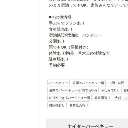
のまま宿泊してもOK。家族みんなでとって
■その他情報
手ぶらでプランあり
食材販売あり
宿泊施設/宿泊館、バンガロー
公園あり
雨でもOK（屋根付き）
体験あり/陶芸・草木染め体験など
駐車場あり
予約必要
バーベキュー
公園でバーベキュー場
山間・林間・
屋内でバーベキュー場(雨でもOK)
手ぶらでOK
食
釣りができるバーベキュー場
炊事場有り
火起こし
自販機有り
食材販売有り
ナイターバーベキュー