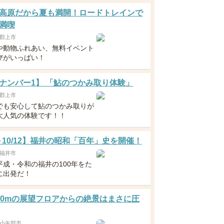
高原だから夏も満開！ロードトレインで
満喫
郡上市
や動物ふれあい、無料イベント
びがいっぱい！
ナンバー1】 「鮎のつかみ取り体験」
郡上市
でも安心して鮎のつかみ取りが
大人気の体験です！！
1～10/12】福井の昭和「百年」史を開催！
福井市
平成・令和の福井の100年をた
に出発だ！
00mの展望フロアからの絶景はまさに圧
小矢部市