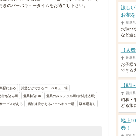
おきのバーバキュータイムをお過ごし下さい。
涼しい
お花を
岐阜県
水遊び
など遊
【人気
岐阜県
お子様
できる
【8/
高原にある
川遊びができるバーベキュー場
福井県
材持ち込み可
道具持込OK
道具のみレンタル可(食材持込可)
昭和・
サービスがある
宿泊施設があるバーベキュー場
駐車場有り
どる旅
地上1
巻！
富山県