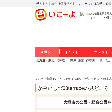
子どもとお出かけ情報サイト「いこーよ」は親子の成長
スポット
101,135件
スポット
イベント
オンライン
北海道・東北
北海道
関東
東京
神奈川
千葉
埼玉
おでかけ情報TOP
おでかけスポット一覧
東海
岐阜県
かみいしづ33terraceの見どころ
大垣市の公園・総合公園を