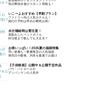
参加無料ポケモンスタンプラリー♪
気分爽快水遊びスポット情報も！
いこーよおすすめ【早割プラン】
ファミリー向け人気ホテルも！
旅行の予約は早めが断然お得♪
水分補給時は要注意！
直飲みしたペットボトル、
何日後まで飲んでも大丈夫？
お得いっぱい！2026夏の福袋特集
早い者勝ち！数量限定の人気福袋
発売日や価格、内容を最速でお届け
【子供映画】公開中＆公開予定作品
パウ・パトロールや
アンパンマンの人気作