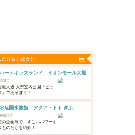
辺の注目お出かけ
ハートキッズランド イオンモール大垣
大垣市
方最大級 大型室内公園「ピュ
ズ」であそぼう！
水魚園水族館 アクア・トト ぎふ
各務原市
定の企画展で、すごいパワーを
きものたちを紹介！