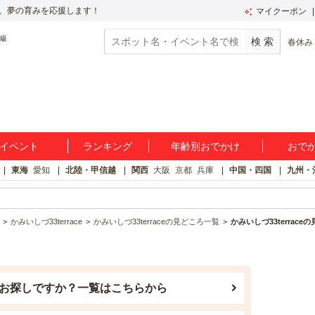
、夢の育みを応援します！
マイクーポン
春休み
イベント
ランキング
年齢別おでかけ
おで
東海
愛知
北陸・甲信越
関西
大阪
京都
兵庫
中国・四国
九州・
かみいしづ33terrace
かみいしづ33terraceの見どころ一覧
かみいしづ33terrace
お探しですか？一覧はこちらから