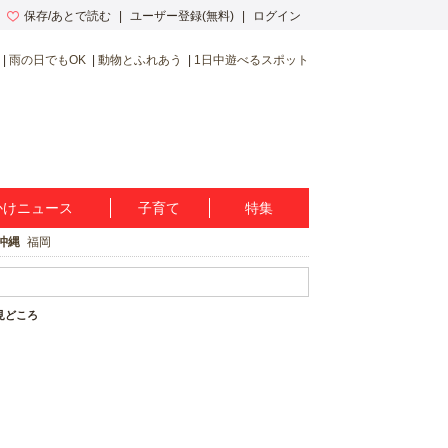
保存/あとで読む
ユーザー登録(無料)
ログイン
雨の日でもOK
動物とふれあう
1日中遊べるスポット
かけニュース
子育て
特集
沖縄
福岡
の見どころ