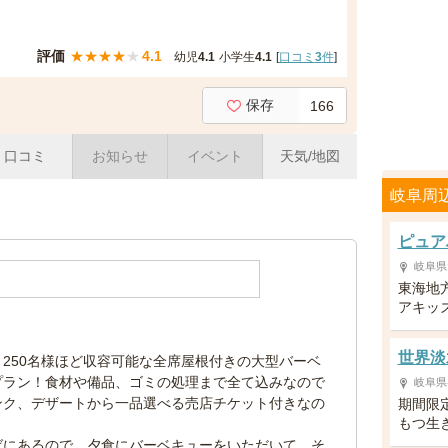
評価
★
★
★
★
★
4.1
幼児
4.1
小学生
4.1
[
口コミ
3
件
]
保存
166
口コミ
お知らせ
イベント
天気/地図
岐阜周
ピュア
岐阜県
東海地
アキッ
世界淡
250名様ほど収容可能な全席屋根付きの大型バーベ
プラン！食材や備品、ゴミの処理まで全て込みなので
岐阜県
ンク、デザートから一品選べる売店チケット付きなの
期間限
もつ生
ばにあるので、夕食にバーベキューをいただいて、そ