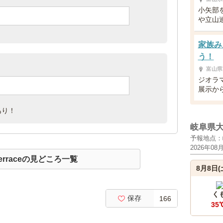
小矢部
や立山
家族み
う！
富山県
ジオラ
展示か
あり！
岐阜県
予報地点：
2026年08
erraceの見どころ一覧
8月8日(
く
保存
166
35