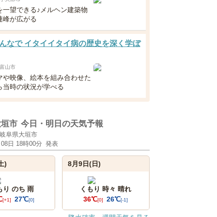
を一望できる♪メルヘン建築物
連峰が広がる
んなで イタイイタイ病の歴史を深く学ぼ
富山市
マや映像、絵本を組み合わせた
ら当時の状況が学べる
大垣市
今日・明日の天気予報
岐阜県大垣市
月08日 18時00分
発表
土)
8月9日(日)
もり のち 雨
くもり 時々 晴れ
℃
27℃
36℃
26℃
[+1]
[0]
[0]
[-1]