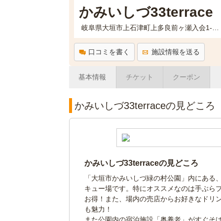
かみいしづ33terrace
岐阜県大垣市上石津町上多良前ヶ瀬入会1-1 緑の村公園内
口コミを書く
施設情報を送る
基本情報
チケット
クーポン
かみいしづ33terraceの見どころ
かみいしづ33terraceの見どころ
「大垣市かみいしづ緑の村公園」内にある、
キュー場です。特にオススメなのは手ぶら
お得！また、場内の売店からお好きなドリ
も魅力！
また公園内の宿泊施設「奥養老」がすぐそ