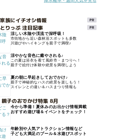
降水確率・週間天気を見る
け家族にイチオシ情報
とりっぷ 注目記事
涼しい木陰や渓流で深呼吸！
市街地から近い森林浴スポットも多数
川遊びやハイキングを親子で満喫♪
涼やかな音色に癒やされる♪
この夏は浴衣を着て風鈴市・まつりへ！
親子で絵付け体験や絶景を満喫しよう
夏の朝に早起きしておでかけ♪
親子で神秘的なハスの絶景を楽しもう！
スイレンとの違い＆ハスまつり情報も
 親子のおでかけ特集 8月
今から準備！夏休みのお出かけ情報満載
おすすめ遊び場＆イベントをチェック！
年齢別や人気アトラクション情報など
子ども大満足のプール＆水遊びスポット