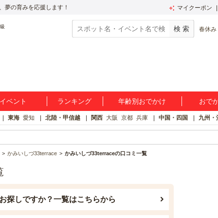
、夢の育みを応援します！
マイクーポン
春休み
イベント
ランキング
年齢別おでかけ
おで
東海
愛知
北陸・甲信越
関西
大阪
京都
兵庫
中国・四国
九州・
かみいしづ33terrace
かみいしづ33terraceの口コミ一覧
覧
お探しですか？一覧はこちらから