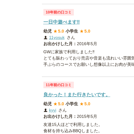
10年前の口コミ
一日中遊べます‼︎
幼児
★
5.0
小学生
★
5.0
11yosuk
さん
お出かけした月：
2016年5月
GWに家族で利用しました‼︎
とても賑わっており売店や音楽も流れいい雰囲
手ぶらのコースでお願いし想像以上にお肉が美味し
11年前の口コミ
良かった！また行きたいです。
幼児
★
5.0
小学生
★
5.0
kyyi
さん
お出かけした月：
2015年5月
友達15人ほどで利用しました。
食材を持ち込みBBQしました。