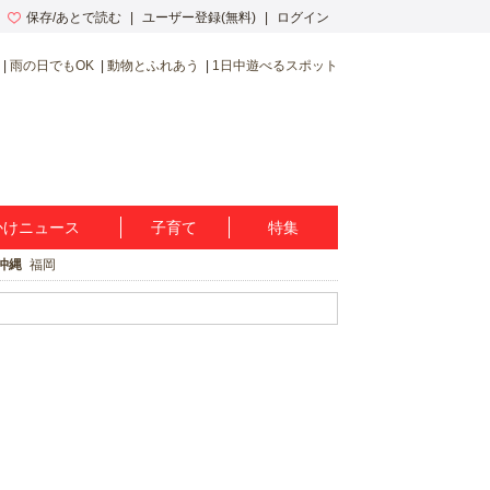
保存/あとで読む
ユーザー登録(無料)
ログイン
雨の日でもOK
動物とふれあう
1日中遊べるスポット
かけニュース
子育て
特集
沖縄
福岡