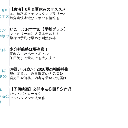
【東海】8月＆夏休みのオススメ
参加無料ポケモンスタンプラリー♪
気分爽快水遊びスポット情報も！
いこーよおすすめ【早割プラン】
ファミリー向け人気ホテルも！
旅行の予約は早めが断然お得♪
水分補給時は要注意！
直飲みしたペットボトル、
何日後まで飲んでも大丈夫？
お得いっぱい！2026夏の福袋特集
早い者勝ち！数量限定の人気福袋
発売日や価格、内容を最速でお届け
【子供映画】公開中＆公開予定作品
パウ・パトロールや
アンパンマンの人気作