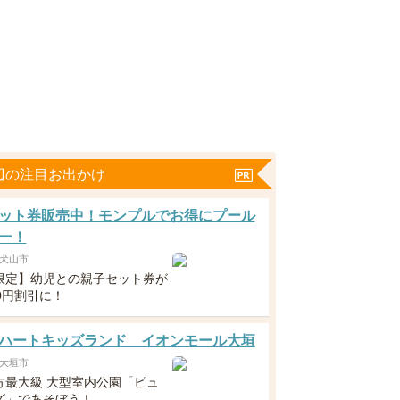
辺の注目お出かけ
ット券販売中！モンプルでお得にプール
ー！
犬山市
限定】幼児との親子セット券が
0円割引に！
ハートキッズランド イオンモール大垣
大垣市
方最大級 大型室内公園「ピュ
ズ」であそぼう！