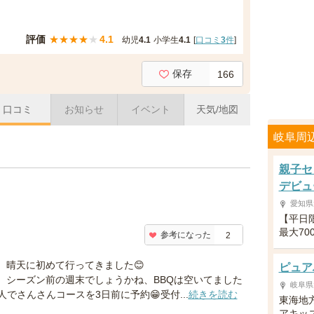
評価
★
★
★
★
★
4.1
幼児
4.1
小学生
4.1
[
口コミ
3
件
]
保存
166
口コミ
お知らせ
イベント
天気/地図
岐阜周
親子セ
デビュ
愛知県
【平日
最大70
参考になった
2
、晴天に初めて行ってきました😊
ピュア
、シーズン前の週末でしょうかね、BBQは空いてました
岐阜県
二人でさんさんコースを3日前に予約😁受付...
続きを読む
東海地
アキッ