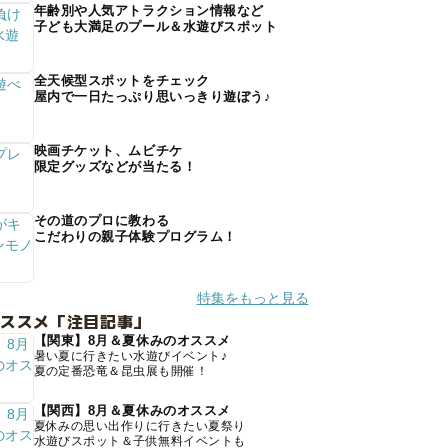
年齢別や人気アトラクション情報など
子ども大満足のプール＆水遊びスポット
全天候型スポットをチェック
屋内で一日たっぷり思いっきり遊ぼう♪
映画チケット、ムビチケ
限定グッズなどが当たる！
その道のプロに教わる
こだわりの親子体験プログラム！
特集をもっと見る
オススメ「注目記事」
【関東】8月＆夏休みのオススメ
暑い夏に行きたい水遊びイベント♪
夏の定番恐竜＆昆虫展も開催！
【関西】8月＆夏休みのオススメ
夏休みの思い出作りに行きたい夏祭り
水遊びスポット＆子供無料イベントも