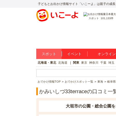
子どもとお出かけ情報サイト「いこーよ」は親子の成長
スポット
101,133件
スポット
イベント
オンライン
北海道・東北
北海道
関東
東京
神奈川
千葉
埼玉
おでかけ情報TOP
おでかけスポット一覧
東海
岐阜県
かみいしづ33terraceの口コミ一
大垣市の公園・総合公園を