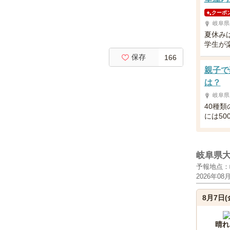
クーポ
岐阜県
夏休み
学生が
保存
166
親子で
は？
岐阜県
40種
には50
岐阜県
予報地点：
2026年08
8月7日(
晴れ