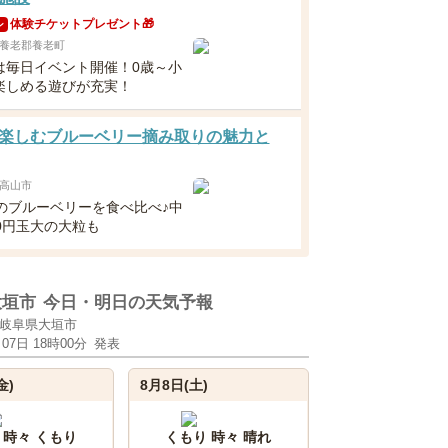
体験チケットプレゼント🎁
ン
養老郡養老町
は毎日イベント開催！0歳～小
楽しめる遊びが充実！
楽しむブルーベリー摘み取りの魅力と
高山市
類のブルーベリーを食べ比べ♪中
0円玉大の大粒も
大垣市
今日・明日の天気予報
岐阜県大垣市
月07日 18時00分
発表
金)
8月8日(土)
 時々 くもり
くもり 時々 晴れ