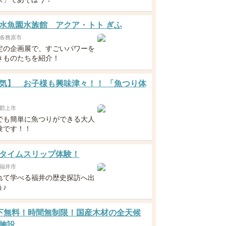
水魚園水族館 アクア・トト ぎふ
各務原市
定の企画展で、すごいパワーを
きものたちを紹介！
気】 お子様も興味津々！！ 「魚つり体
郡上市
でも簡単に魚つりができる大人
験です！！
タイムスリップ体験！
福井市
れて学べる福井の歴史探訪へ出
♪
下無料！時間無制限！国産木材の全天候
施設