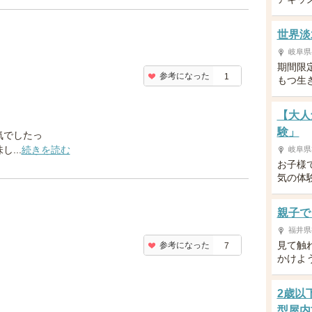
世界淡
岐阜県
期間限
参考になった
1
もつ生
【大人
験」
気でしたっ
...
続きを読む
岐阜県
お子様
気の体
親子で
福井県
見て触
参考になった
7
かけよう
2歳以
型屋内