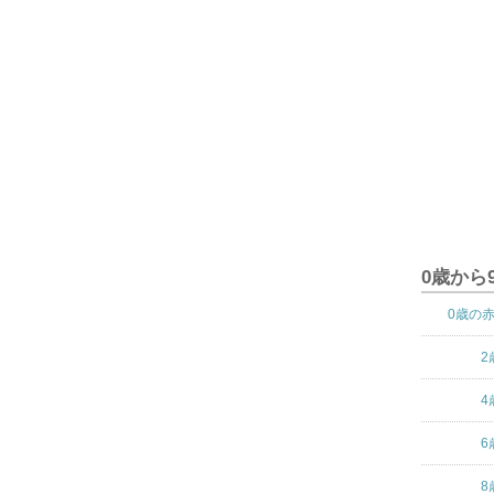
0歳から
0歳の
2
4
6
8