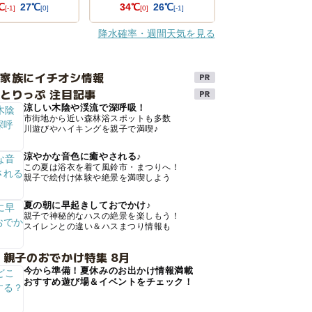
℃
27℃
34℃
26℃
[-1]
[0]
[0]
[-1]
降水確率・週間天気を見る
け家族にイチオシ情報
とりっぷ 注目記事
涼しい木陰や渓流で深呼吸！
市街地から近い森林浴スポットも多数
川遊びやハイキングを親子で満喫♪
涼やかな音色に癒やされる♪
この夏は浴衣を着て風鈴市・まつりへ！
親子で絵付け体験や絶景を満喫しよう
夏の朝に早起きしておでかけ♪
親子で神秘的なハスの絶景を楽しもう！
スイレンとの違い＆ハスまつり情報も
 親子のおでかけ特集 8月
今から準備！夏休みのお出かけ情報満載
おすすめ遊び場＆イベントをチェック！