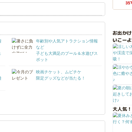
35
お出か
いこーよ
情
年齢別や人気アトラクション情報
など
ェ
子ども大満足のプール＆水遊びス
ポット
映画チケット、ムビチケ
遊
限定グッズなどが当たる！
！
大人気！