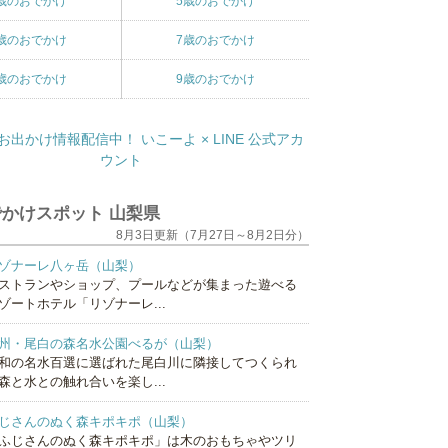
歳のおでかけ
5歳のおでかけ
歳のおでかけ
7歳のおでかけ
歳のおでかけ
9歳のおでかけ
かけスポット 山梨県
8月3日更新（7月27日～8月2日分）
ゾナーレ八ヶ岳（山梨）
ストランやショップ、プールなどが集まった遊べる
ゾートホテル「リゾナーレ...
州・尾白の森名水公園べるが（山梨）
和の名水百選に選ばれた尾白川に隣接してつくられ
森と水との触れ合いを楽し...
じさんのぬく森キポキポ（山梨）
ふじさんのぬく森キポキポ」は木のおもちゃやツリ