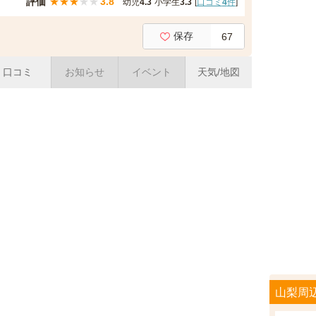
評価
★
★
★
★
★
3.8
幼児
4.3
小学生
3.3
[
口コミ
4
件
]
保存
67
口コミ
お知らせ
イベント
天気/地図
山梨周