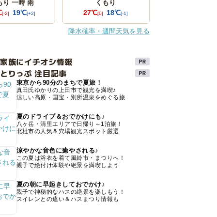
もり 一時 雨
くもり
℃
19℃
27℃
18℃
[-2]
[+2]
[0]
[-1]
降水確率・週間天気を見る
け家族にイチオシ情報
とりっぷ 注目記事
東京から90分のまちで夏旅！
真田氏ゆかりの上田市で観光を満喫♪
涼しい高原・国宝・別所温泉をめぐる旅
夏のドライブ＆おでかけにも♪
八ヶ岳・清里エリアで日帰り～1泊旅！
北杜市の人気＆穴場観光スポット厳選
涼やかな音色に癒やされる♪
この夏は浴衣を着て風鈴市・まつりへ！
親子で絵付け体験や絶景を満喫しよう
夏の朝に早起きしておでかけ♪
親子で神秘的なハスの絶景を楽しもう！
スイレンとの違い＆ハスまつり情報も