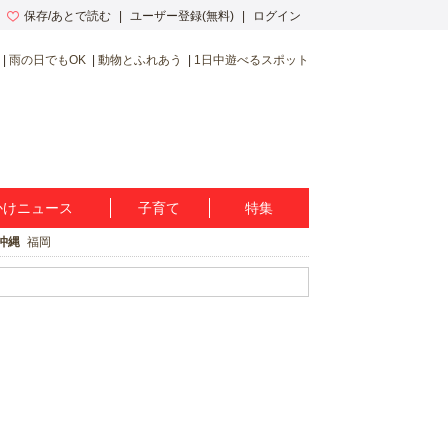
保存/あとで読む
ユーザー登録(無料)
ログイン
雨の日でもOK
動物とふれあう
1日中遊べるスポット
かけニュース
子育て
特集
沖縄
福岡