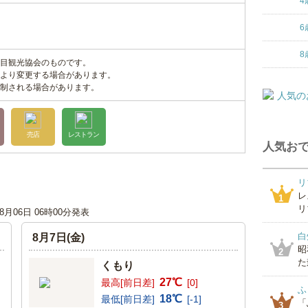
4
6
8
目観光協会のものです。
より変更する場合があります。
制される場合があります。
売店
レストラン
人気おで
リ
レ
1
リ
08月06日 06時00分発表
白
8月7日(金)
昭
2
た
くもり
27℃
最高[前日差]
[0]
ふ
18℃
最低[前日差]
[-1]
「
3