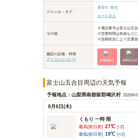
展望台
観光
ジャンル・タグ
タグを見る
※電話番号は富士山五合
その他
※営業時間は気候などに
※混雑状況により交通規
施設の設備・特徴
アイコンについて
駐車場あり
食事持込OK
富士山五合目周辺の天気予報
予報地点：山梨県南都留郡鳴沢村
2026年
8月6日(木)
くもり 一時 雨
27℃
最高[前日差]
[-2]
19℃
最低[前日差]
[+2]