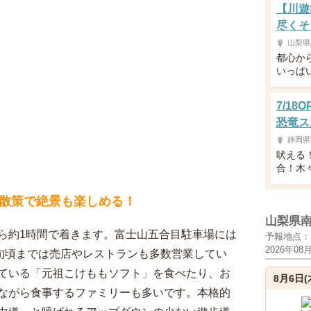
【川遊
尽くそ
山梨県
都心か
いっぱ
7/1
恐竜ス
静岡県
吠える
合！木
散策で絶景も楽しめる！
山梨県
ら約1時間で着きます。富士山五合目駐車場には
予報地点：
2026年08
中旬頃までは売店やレストランも多数営業してい
ている「元祖こけももソフト」を食べたり、お
8月6日(
ながら食事するファミリーも多いです。本格的