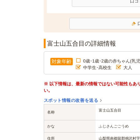
口コ
富士山五合目の詳細情報
0歳･1歳･2歳の赤ちゃん(乳児
対象年齢
中学生･高校生
大人
※ 以下情報は、最新の情報ではない可能性もあ
い。
スポット情報の改善を送る
富士山五合目
名称
かな
ふじさんごごうめ
住所
山梨県南都留郡鳴沢村字