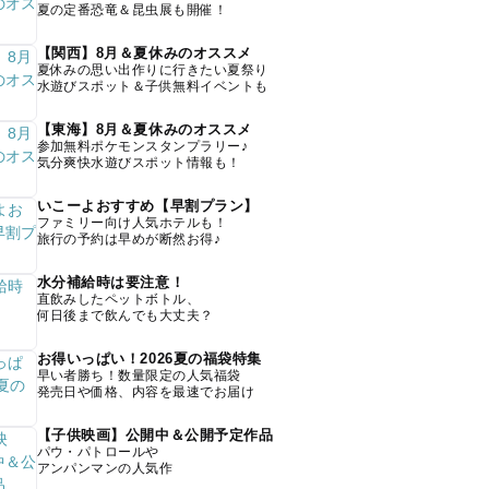
夏の定番恐竜＆昆虫展も開催！
【関西】8月＆夏休みのオススメ
夏休みの思い出作りに行きたい夏祭り
水遊びスポット＆子供無料イベントも
【東海】8月＆夏休みのオススメ
参加無料ポケモンスタンプラリー♪
気分爽快水遊びスポット情報も！
いこーよおすすめ【早割プラン】
ファミリー向け人気ホテルも！
旅行の予約は早めが断然お得♪
水分補給時は要注意！
直飲みしたペットボトル、
何日後まで飲んでも大丈夫？
お得いっぱい！2026夏の福袋特集
早い者勝ち！数量限定の人気福袋
発売日や価格、内容を最速でお届け
【子供映画】公開中＆公開予定作品
パウ・パトロールや
アンパンマンの人気作