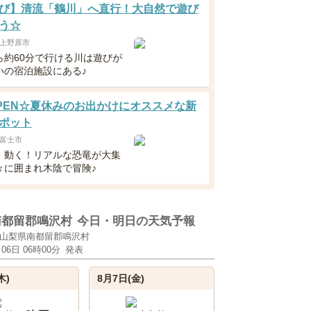
び】清流「鶴川」へ直行！大自然で遊び
う☆
上野原市
ら約60分で行ける川は遊びが
いの宿泊施設にある♪
8OPEN☆夏休みのお出かけにオススメな新
ポット
富士市
！動く！リアルな恐竜が大集
々に囲まれ木陰で冒険♪
南都留郡鳴沢村
今日・明日の天気予報
山梨県南都留郡鳴沢村
月06日 06時00分
発表
木)
8月7日(金)