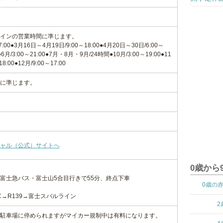
インの営業時間に準じます。
7:00●3月16日～4月19日/9:00～18:00●4月20日～30日/6:00～
0●6月/3:00～21:00●7月・8月・9月/24時間●10月/3:00～19:00●11
8:00●12月/9:00～17:00
に準じます。
ャル（公式）サイトへ
0歳から
富士急バス・富士山5合目行きで55分、終点下車
0歳の
C→R139→富士スバルライン
2
駐車場に停められますがマイカー規制中は有料になります。