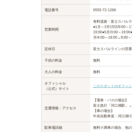
電話番号
0555-72-1266
有料道路・富士スバルラ
●1月～3月15日/9:00～1
営業時間
19:00●5月/3:00～19:0
月/4:00～18:00→9:00～1
定休日
富士スバルラインの営業
子供の料金
無料
大人の料金
無料
オフィシャル
このスポットのオフィシ
（公式）サイト
【電車・バスの場合】
富士急行「河口湖駅」→
交通情報・アクセス
【車の場合】
中央自動車道・河口湖I.
駐車場詳細
無料※満車の場合、他の