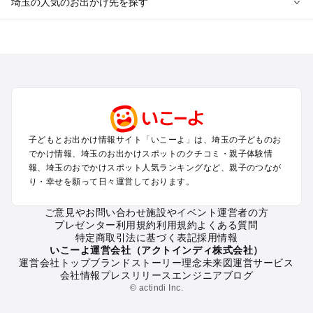
埼玉の人気のお出かけ先を探す
埼玉のエリアからプール子ども連れのお出かけスポット
を探す
川越・所沢・入間・新座のプールお出かけ
大宮・浦和・上尾・岩槻・蓮田のプールお出かけ
越谷・草加・春日部のプールお出かけ
秩父・長瀞のプールお出かけ
川口・戸田・和光・朝霞のプールお出かけ
子どもとお出かけ情報サイト「いこーよ」は、埼玉の子どものお
飯能・坂戸・東松山・日高のプールお出かけ
でかけ情報、埼玉のお出かけスポットのクチコミ・親子体験情
久喜・行田・加須・羽生のプールお出かけ
報、埼玉のおでかけスポット人気ランキングなど、親子のつなが
熊谷・太田・足利・古河のプールお出かけ
り・幸せを願って日々運営しております。
本庄・深谷・美里周辺のプールお出かけ
ご意見やお問い合わせ
施設やイベント運営者の方
プレゼンター利用規約
利用規約
よくある質問
埼玉の定番お出かけスポット
特定商取引法に基づく表記
採用情報
埼玉の遊園地
いこーよ運営会社（アクトインディ株式会社）
運営会社トップ
ブランドストーリー
理念
未来図
運営サービス
埼玉の動物園
会社情報
プレスリリース
エンジニアブログ
埼玉のバーベキュー
© actindi Inc.
埼玉の釣り
埼玉の牧場