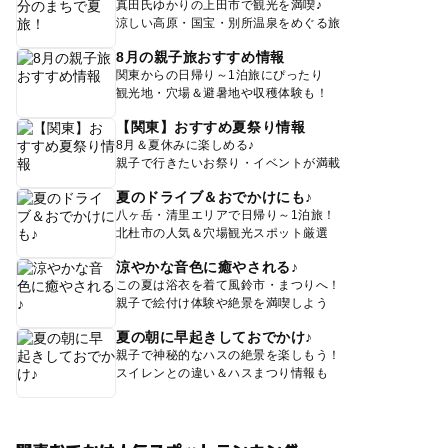
真田氏ゆかりの上田市で観光を満喫♪
涼しい高原・国宝・別所温泉をめぐる旅
8月の親子旅おすすめ情報
関東からの日帰り～1泊旅にぴったり
観光地・穴場＆避暑地や収穫体験も！
【関東】おすすめ夏祭り情報
8月＆夏休みに楽しめる♪
親子で行きたいお祭り・イベントが満載
夏のドライブ＆おでかけにも♪
八ヶ岳・清里エリアで日帰り～1泊旅！
北杜市の人気＆穴場観光スポット厳選
涼やかな音色に癒やされる♪
この夏は浴衣を着て風鈴市・まつりへ！
親子で絵付け体験や絶景を満喫しよう
夏の朝に早起きしておでかけ♪
親子で神秘的なハスの絶景を楽しもう！
スイレンとの違い＆ハスまつり情報も