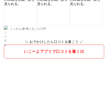
す。 池や水路もあり、鯉がたくさん泳いでいました。
こっさん
/
参考に
なった!
1件
＼ おでかけしたら口コミを書こう ／
いこーよアプリで口コミを書く