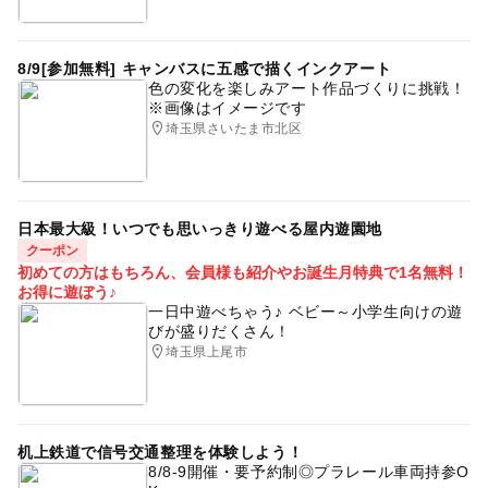
8/9[参加無料] キャンバスに五感で描くインクアート
色の変化を楽しみアート作品づくりに挑戦！
※画像はイメージです
埼玉県さいたま市北区
日本最大級！いつでも思いっきり遊べる屋内遊園地
クーポン
初めての方はもちろん、会員様も紹介やお誕生月特典で1名無料！
お得に遊ぼう♪
一日中遊べちゃう♪ ベビー～小学生向けの遊
びが盛りだくさん！
埼玉県上尾市
机上鉄道で信号交通整理を体験しよう！
8/8-9開催・要予約制◎プラレール車両持参O