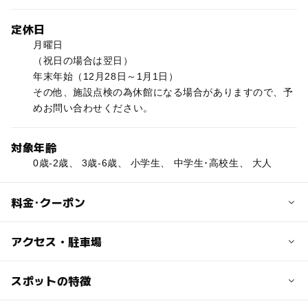
定休日
月曜日
（祝日の場合は翌日）
年末年始（12月28日～1月1日）
その他、施設点検の為休館になる場合がありますので、予
めお問い合わせください。
対象年齢
0歳-2歳、 3歳-6歳、 小学生、 中学生･高校生、 大人
料金･クーポン
子供の料金
アクセス・駐車場
小人（3歳～小学6年生） 300円
0～2歳 無料
交通アクセス
スポットの特徴
静岡駅前（北口側）から県道29号線を道なりに北上。約40