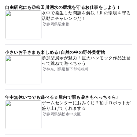
自由研究にも◎柿田川湧水の環境を守るお仕事をしよう！
おむつ交換台あり
新緑が見られる絶景露天風呂
水中で発生した問題を解決！川の環境を守る
活動にチャレンジだ！
紅葉2026
ベビーバスが借りられる温泉
静岡県駿東郡
寒くても楽しめる
露天風呂
冬のお出かけ
冬休み2025-2026
梅雨
雨でもOK
小さいお子さまも楽しめる♪自然の中の野外美術館
雨でも楽しめる
紅葉がきれいな絶景露天風呂
参加型展示が魅力！巨大ハンモック作品は登
って跳ねて遊べちゃう
雨でも遊べる
神奈川県足柄下郡箱根町
年中無休いつでも遊べる☆屋内で雨も暑さもへっちゃら♪
ゲームセンターにおみくじ？拍手ロボットが
盛り上げてくれます☆
静岡県浜松市中央区