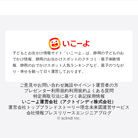
静岡のエリアからプール子ども連れのお出かけスポット
を探す
浜松・浜名湖・天竜のプールお出かけ
伊東・下田・伊豆白浜・東伊豆のプールお出かけ
富士山・富士宮・富士・御殿場のプールお出かけ
小田原・熱海・湯河原・真鶴のプールお出かけ
中伊豆・西伊豆・南伊豆のプールお出かけ
子どもとお出かけ情報サイト「いこーよ」は、静岡の子どものお
静岡・清水のプールお出かけ
でかけ情報、静岡のお出かけスポットのクチコミ・親子体験情
三島・沼津のプールお出かけ
報、静岡のおでかけスポット人気ランキングなど、親子のつなが
掛川・磐田・袋井のプールお出かけ
り・幸せを願って日々運営しております。
焼津・御前崎のプールお出かけ
大井川・寸又峡・川根のプールお出かけ
ご意見やお問い合わせ
施設やイベント運営者の方
プレゼンター利用規約
利用規約
よくある質問
特定商取引法に基づく表記
採用情報
静岡の定番お出かけスポット
いこーよ運営会社（アクトインディ株式会社）
運営会社トップ
ブランドストーリー
理念
未来図
運営サービス
静岡の遊園地
会社情報
プレスリリース
エンジニアブログ
静岡の動物園
© actindi Inc.
静岡のバーベキュー
静岡の釣り
静岡の牧場