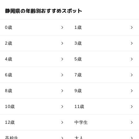
静岡県の年齢別おすすめスポット
0歳
1歳
2歳
3歳
4歳
5歳
6歳
7歳
8歳
9歳
10歳
11歳
12歳
中学生
高校生
大人