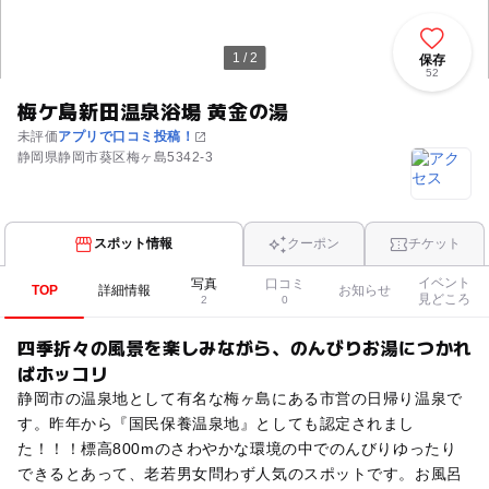
1 / 2
保存
52
梅ケ島新田温泉浴場 黄金の湯
未評価
アプリで口コミ投稿！
静岡県静岡市葵区梅ヶ島5342-3
スポット情報
クーポン
チケット
イベント
写真
口コミ
TOP
詳細情報
お知らせ
見どころ
2
0
四季折々の風景を楽しみながら、のんびりお湯につかれ
ばホッコリ
静岡市の温泉地として有名な梅ヶ島にある市営の日帰り温泉で
す。昨年から『国民保養温泉地』としても認定されまし
た！！！標高800mのさわやかな環境の中でのんびりゆったり
できるとあって、老若男女問わず人気のスポットです。お風呂