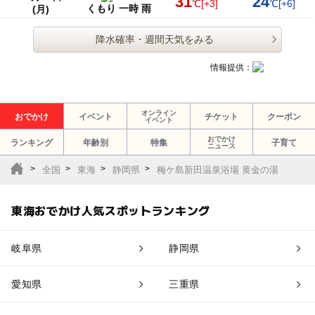
31
24
℃
[+3]
℃
[+6]
くもり 一時 雨
(月)
降水確率・週間天気をみる
情報提供：
オンライン
おでかけ
イベント
チケット
クーポン
イベント
おでかけ
ランキング
年齢別
特集
子育て
ニュース
全国
東海
静岡県
梅ケ島新田温泉浴場 黄金の湯
東海おでかけ人気スポットランキング
岐阜県
静岡県
愛知県
三重県