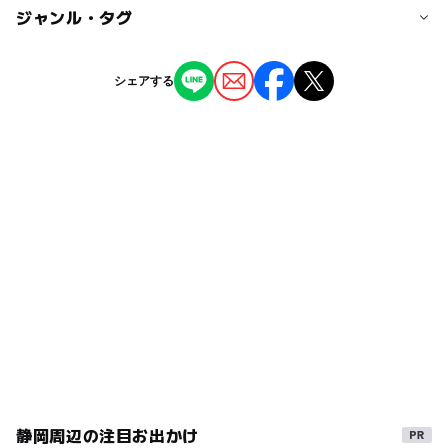
大人の料金
km、約70分
◯
ー
駐車場あり
ジャンル・タグ
駅から近い
入場料 700円
駐車可能台数
ー
ー
授乳室あり
託児所
ジャンル
シェアする
150台
温泉・銭湯
◯
ー
雨でもOK
ベビーカーOK
駐車場料金
タグ
無料
ー
◯
食事持込OK
レストラン
ベビーバス
休憩処
雨のお出かけ
午後から遊べる
◯
◯
売店
オムツ交換台
GW
食事持込OK
秋のお出かけ2026
ぬる湯
日帰り温泉
雨の日おでかけ
シルバーウィーク2026
秋
マッサージチェアあり
静岡
日帰り入浴
寒い日でもOK
寒い日
家族で温泉
旅行
駐車場無料
GW(ゴールデンウィーク)2027
天然温泉
日帰り
炭酸水素塩泉
子供と温泉
春休み2027
静岡周辺の注目お出かけ
駐車場あり
室内
三連休
雨の日でもOK