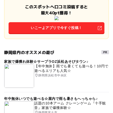
このスポットへ口コミ投稿すると
最大40pt獲得！
いこーよアプリで今すぐ投稿！
静岡県内のオススメの遊び
家族で爆獲れ体験☆サープラOZ浜松あそびタウン♪
【年中無休】雨でも暑くても遊べる！10円で
遊べるエリアも人気☆
静岡県浜松市中央区
年中無休いつでも遊べる☆屋内で雨も暑さもへっちゃら♪
話題の10本アーム クレーンゲーム『十手観
音』家族で爆獲体験☆
静岡県富士市