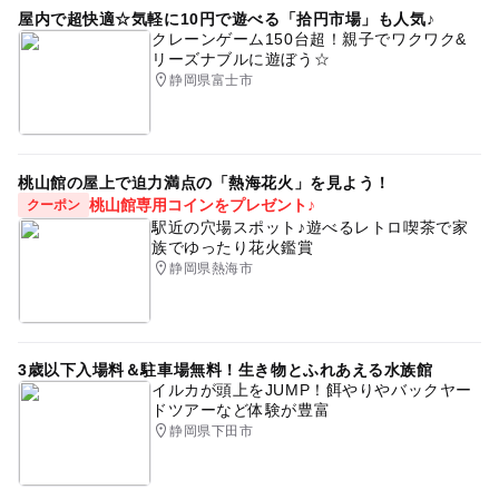
屋内で超快適☆気軽に10円で遊べる「拾円市場」も人気♪
クレーンゲーム150台超！親子でワクワク&
リーズナブルに遊ぼう☆
静岡県富士市
桃山館の屋上で迫力満点の「熱海花火」を見よう！
桃山館専用コインをプレゼント♪
クーポン
駅近の穴場スポット♪遊べるレトロ喫茶で家
族でゆったり花火鑑賞
静岡県熱海市
3歳以下入場料＆駐車場無料！生き物とふれあえる水族館
イルカが頭上をJUMP！餌やりやバックヤー
ドツアーなど体験が豊富
静岡県下田市