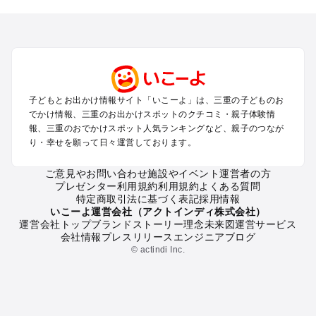
を探す
桑名・長島・四日市・湯の山・鈴鹿のプールお出かけ
津・松阪・久居のプールお出かけ
伊賀・上野・名張のプールお出かけ
志摩・南伊勢のプールお出かけ
伊勢・二見のプールお出かけ
子どもとお出かけ情報サイト「いこーよ」は、三重の子どものお
熊野・尾鷲・紀伊長島のプールお出かけ
でかけ情報、三重のお出かけスポットのクチコミ・親子体験情
鳥羽市（菅島・答志島）のプールお出かけ
報、三重のおでかけスポット人気ランキングなど、親子のつなが
南鳥羽のプールお出かけ
り・幸せを願って日々運営しております。
ご意見やお問い合わせ
施設やイベント運営者の方
三重の定番お出かけスポット
プレゼンター利用規約
利用規約
よくある質問
三重の遊園地
特定商取引法に基づく表記
採用情報
三重の動物園
いこーよ運営会社（アクトインディ株式会社）
運営会社トップ
ブランドストーリー
理念
未来図
運営サービス
三重のバーベキュー
会社情報
プレスリリース
エンジニアブログ
三重の釣り
© actindi Inc.
三重の牧場
三重のプール
三重のアスレチック
三重の公園・総合公園