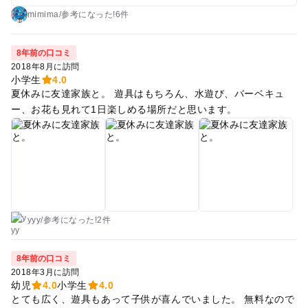
mimima
/
参考に
なった!
6件
8年前の口コミ
2018年8月に訪問
小学生
4.0
夏休みに友達家族と。 遊具はもちろん、水遊び、バーベキュ
ー、お花も見れて1日楽しめる場所だと思います。
yyy
/
参考に
なった!
2件
8年前の口コミ
2018年3月に訪問
幼児
4.0
小学生
4.0
とても広く、遊具もあって子供が喜んでいました。 無料なので