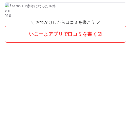
sern910
/
参考に
なった!
4件
＼ おでかけしたら口コミを書こう ／
いこーよアプリで口コミを書く