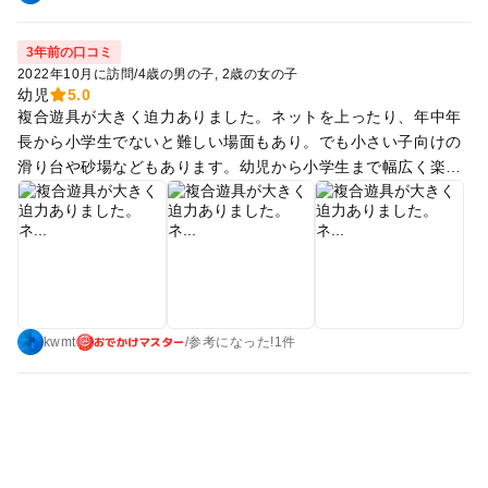
3年前の口コミ
2022年10月に訪問
/
4歳の男の子
2歳の女の子
幼児
5.0
複合遊具が大きく迫力ありました。ネットを上ったり、年中年
長から小学生でないと難しい場面もあり。でも小さい子向けの
滑り台や砂場などもあります。幼児から小学生まで幅広く楽し
める公園です。 遊具に近いのは第一、第二駐車場です。
おでかけマスター
kwmt
/
参考に
なった!
1件