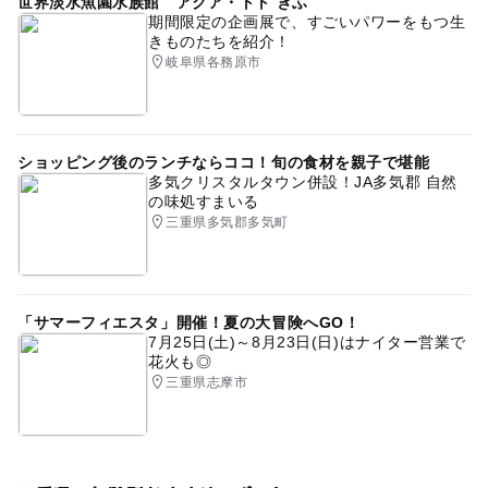
世界淡水魚園水族館 アクア・トト ぎふ
期間限定の企画展で、すごいパワーをもつ生
きものたちを紹介！
岐阜県各務原市
ショッピング後のランチならココ！旬の食材を親子で堪能
多気クリスタルタウン併設！JA多気郡 自然
の味処すまいる
三重県多気郡多気町
「サマーフィエスタ」開催！夏の大冒険へGO！
7月25日(土)～8月23日(日)はナイター営業で
花火も◎
三重県志摩市