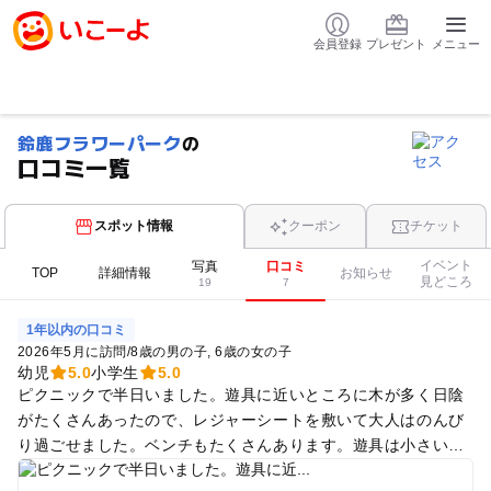
会員登録
プレゼント
メニュー
鈴鹿フラワーパーク
の
口コミ一覧
スポット情報
クーポン
チケット
イベント
写真
口コミ
TOP
詳細情報
お知らせ
見どころ
19
7
1年以内の口コミ
2026年5月に訪問
/
8歳の男の子
6歳の女の子
幼児
5.0
小学生
5.0
ピクニックで半日いました。遊具に近いところに木が多く日陰
がたくさんあったので、レジャーシートを敷いて大人はのんび
り過ごせました。ベンチもたくさんあります。遊具は小さい子
から大きい子まで幅広く遊べます。綺麗な芝生広場もあるの