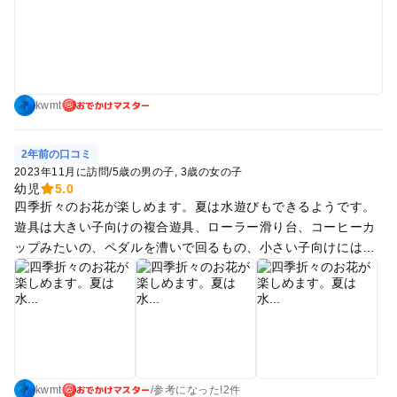
で、ボールなど持ち込むのも良いです。 自販機、アイス自販機
はありますが、売店や近くにコンビニなどはない。
おでかけマスター
kwmt
2年前の口コミ
2023年11月に訪問
/
5歳の男の子
3歳の女の子
幼児
5.0
四季折々のお花が楽しめます。夏は水遊びもできるようです。
遊具は大きい子向けの複合遊具、ローラー滑り台、コーヒーカ
ップみたいの、ペダルを漕いで回るもの、小さい子向けには複
合遊具や小さな滑り台、砂場などあり、幅広い年齢の子供が楽
しめます。オムツ台もありました。
おでかけマスター
kwmt
/
参考に
なった!
2件