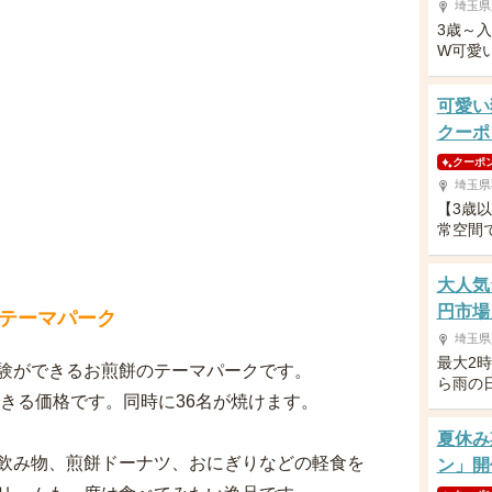
埼玉県
3歳～
W可愛
可愛い
クーポ
クーポ
埼玉県
【3歳
常空間
大人気
円市場
テーマパーク
埼玉県
最大2
験ができるお煎餅のテーマパークです。
ら雨の
できる価格です。同時に36名が焼けます。
夏休み
飲み物、煎餅ドーナツ、おにぎりなどの軽食を
ン」開