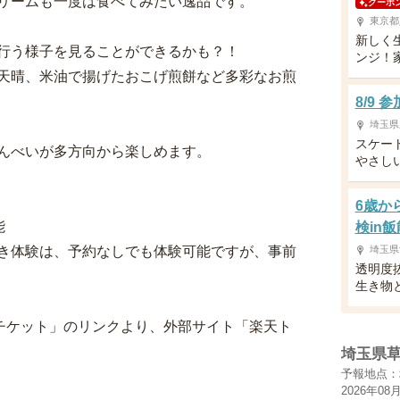
リームも一度は食べてみたい逸品です。
クーポ
東京都
新しく
行う様子を見ることができるかも？！
ンジ！
天晴、米油で揚げたおこげ煎餅など多彩なお煎
8/9
埼玉県
スケー
んべいが多方向から楽しめます。
やさし
6歳か
能
検in飯
き体験は、予約なしでも体験可能ですが、事前
埼玉県
透明度
生き物
チケット」のリンクより、外部サイト「楽天ト
埼玉県
予報地点：
2026年08