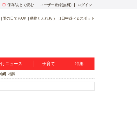
保存/あとで読む
ユーザー登録(無料)
ログイン
雨の日でもOK
動物とふれあう
1日中遊べるスポット
かけニュース
子育て
特集
沖縄
福岡