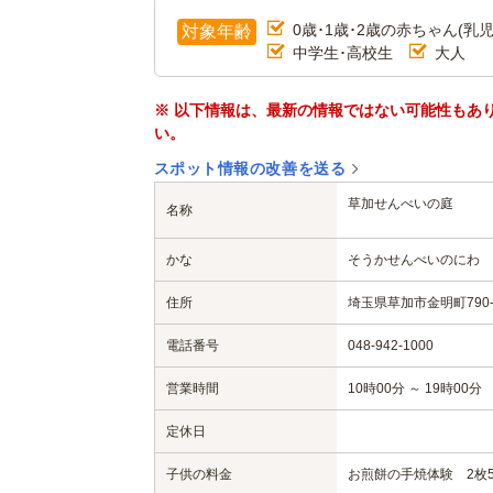
0歳･1歳･2歳の赤ちゃん(乳児
対象年齢
中学生･高校生
大人
※ 以下情報は、最新の情報ではない可能性もあ
い。
スポット情報の改善を送る
草加せんべいの庭
名称
かな
そうかせんべいのにわ
住所
埼玉県草加市金明町790-
電話番号
048-942-1000
営業時間
10時00分 ～ 19時00分
定休日
子供の料金
お煎餅の手焼体験 2枚5