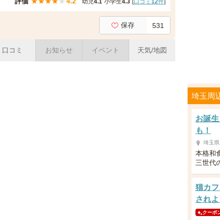
評価
★
★
★
★
★
4.2
幼児
4.1
小学生
4.3
[
口コミ
12
件
]
保存
531
口コミ
お知らせ
イベント
天気/地図
埼玉周
お誕生
も！
埼玉県
本格和
三世代
猫カフ
されよ
クーポ