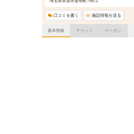
埼玉県草加市金明町790-2
口コミを書く
施設情報を送る
基本情報
チケット
クーポン