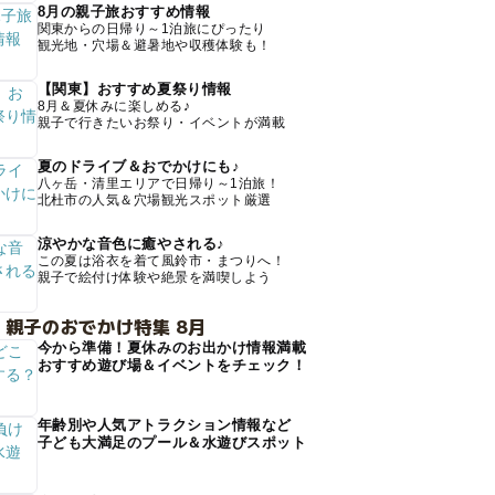
8月の親子旅おすすめ情報
関東からの日帰り～1泊旅にぴったり
観光地・穴場＆避暑地や収穫体験も！
【関東】おすすめ夏祭り情報
8月＆夏休みに楽しめる♪
親子で行きたいお祭り・イベントが満載
夏のドライブ＆おでかけにも♪
八ヶ岳・清里エリアで日帰り～1泊旅！
北杜市の人気＆穴場観光スポット厳選
涼やかな音色に癒やされる♪
この夏は浴衣を着て風鈴市・まつりへ！
親子で絵付け体験や絶景を満喫しよう
 親子のおでかけ特集 8月
今から準備！夏休みのお出かけ情報満載
おすすめ遊び場＆イベントをチェック！
年齢別や人気アトラクション情報など
子ども大満足のプール＆水遊びスポット