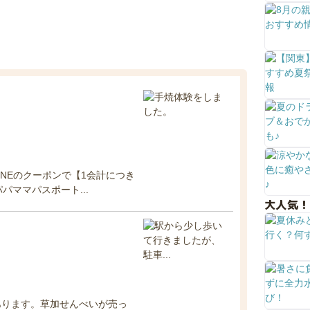
INEのクーポンで【1会計につき
パママパスポート...
大人気！
あります。草加せんべいが売っ