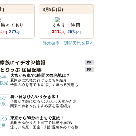
土)
8月9日(日)
 時々 くもり
くもり 一時 雨
℃
27℃
34℃
25℃
[+1]
[0]
[-1]
[-1]
降水確率・週間天気を見る
け家族にイチオシ情報
とりっぷ 注目記事
大宮から車で1時間の観光地は？
夏休みに気軽に行けるまちを紹介！
子供の心を育てる＆涼しく遊べる穴場も
暑い日はひんやりかき氷！
子供が笑顔になる♪ふわふわ天然かき氷
関東の有名＆おすすめ店を厳選紹介
東京から90分のまちで夏旅！
真田氏ゆかりの上田市で観光を満喫♪
涼しい高原・国宝・別所温泉をめぐる旅