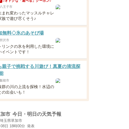
♪オトクな「選べる」クーポン♪
ン
八王子市
生まれ変わったマッスルチャレ
家族で遊び尽くそう♪
 参加無料◇氷のあそび場
所沢市
トリンクの氷を利用した環境に
いイベントです！
ら親子で挑戦する川遊び！真夏の清流探
能
飯能市
抜群の川の上流を探検！水辺の
との出会いも！
草加市
今日・明日の天気予報
埼玉県草加市
月08日 18時00分
発表