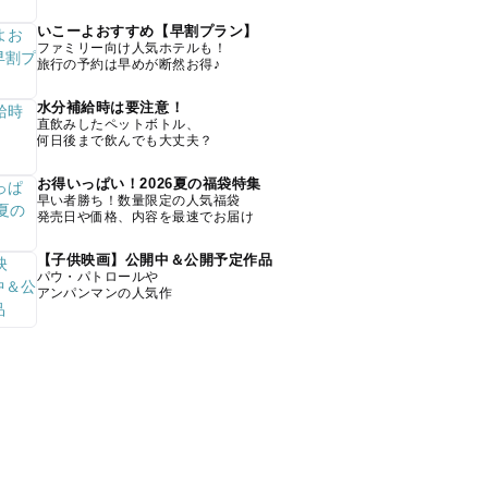
いこーよおすすめ【早割プラン】
ファミリー向け人気ホテルも！
旅行の予約は早めが断然お得♪
水分補給時は要注意！
直飲みしたペットボトル、
何日後まで飲んでも大丈夫？
お得いっぱい！2026夏の福袋特集
早い者勝ち！数量限定の人気福袋
発売日や価格、内容を最速でお届け
【子供映画】公開中＆公開予定作品
パウ・パトロールや
アンパンマンの人気作