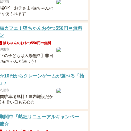
越谷市
入場OK！お子さま×猫ちゃんの
いがあふれます
猫カフェ！猫ちゃんおやつ550円⇒無料
ン
猫ちゃんのおやつ550円⇒無料
ン
羽生市
以下の子どもは入場無料】非日
で猫ちゃんと遊ぼう♪
☆10円からクレーンゲームが遊べる「拾
」♪
八潮市
時間駐車場無料！屋内施設だか
日も暑い日も安心☆
期間中「熱狂リニューアルキャンペー
催☆