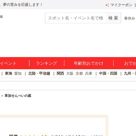
、夢の育みを応援します！
マイクーポン
春休み
イベント
ランキング
年齢別おでかけ
おで
東海
愛知
北陸・甲信越
関西
大阪
京都
兵庫
中国・四国
九州・
草加せんべいの庭