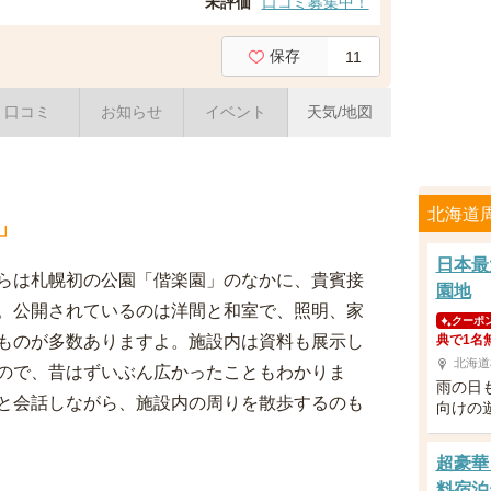
未評価
口コミ募集中！
保存
11
口コミ
お知らせ
イベント
天気/地図
北海道
」
日本最
らは札幌初の公園「偕楽園」のなかに、貴賓接
園地
。公開されているのは洋間と和室で、照明、家
クーポ
ものが多数ありますよ。施設内は資料も展示し
典で1名
北海道
ので、昔はずいぶん広かったこともわかりま
雨の日
と会話しながら、施設内の周りを散歩するのも
向けの
超豪華
料宿泊