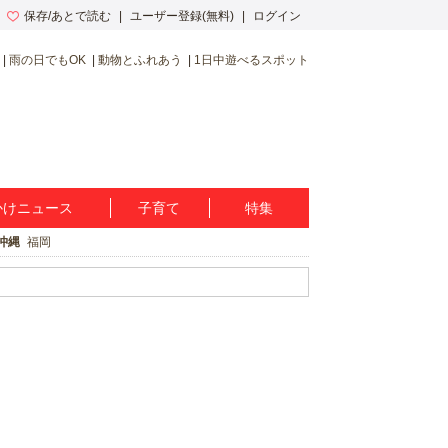
保存/あとで読む
ユーザー登録(無料)
ログイン
雨の日でもOK
動物とふれあう
1日中遊べるスポット
かけニュース
子育て
特集
沖縄
福岡