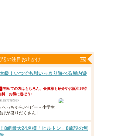
周辺の注目お出かけ
大級！いつでも思いっきり遊べる屋内遊
初めての方はもちろん、会員様も紹介やお誕生月特
ン
無料！お得に遊ぼう♪
札幌市厚別区
もへっちゃら♪ベビー～小学生
遊びが盛りだくさん！
！8組最大24名様「ヒルトン」8施設の無
券