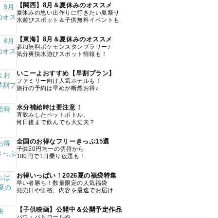
【関西】8月＆夏休みのオススメ
夏休みの思い出作りに行きたい夏祭り
水遊びスポット＆子供無料イベントも
【東海】8月＆夏休みのオススメ
参加無料ポケモンスタンプラリー♪
気分爽快水遊びスポット情報も！
いこーよおすすめ【早割プラン】
ファミリー向け人気ホテルも！
旅行の予約は早めが断然お得♪
水分補給時は要注意！
直飲みしたペットボトル、
何日後まで飲んでも大丈夫？
全国のお得なフリーきっぷ15選
子供50円均一の切符から
100円で1日乗り放題も！
お得いっぱい！2026夏の福袋特集
早い者勝ち！数量限定の人気福袋
発売日や価格、内容を最速でお届け
【子供映画】公開中＆公開予定作品
パウ・パトロールや