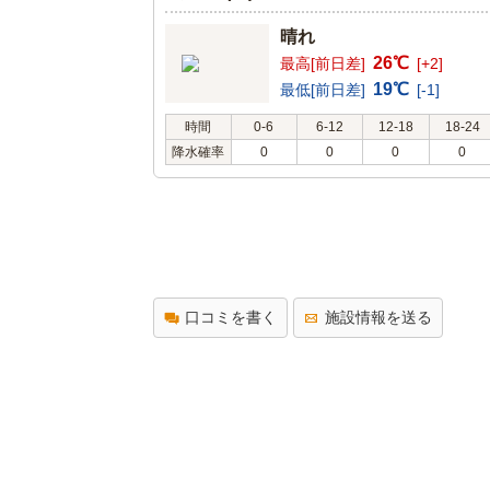
晴れ
26℃
最高[前日差]
[+2]
19℃
最低[前日差]
[-1]
時間
0-6
6-12
12-18
18-24
降水確率
0
0
0
0
口コミを書く
施設情報を送る