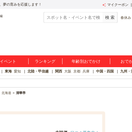
、夢の育みを応援します！
マイクーポン
春休み
イベント
ランキング
年齢別おでかけ
おで
東海
愛知
北陸・甲信越
関西
大阪
京都
兵庫
中国・四国
九州・
北海道
清華亭