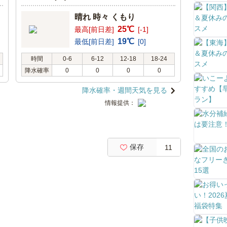
晴れ 時々 くもり
25℃
最高[前日差]
[-1]
19℃
最低[前日差]
[0]
時間
0-6
6-12
12-18
18-24
降水確率
0
0
0
0
降水確率・週間天気を見る
情報提供：
保存
11