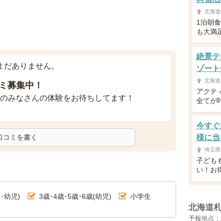
北海道
1泊朝
も大満
絶景テ
まだありません。
ゾート
北海道
ミ募集中！
アクテ
のみなさんの体験をお待ちしてます！
全てが
今すぐ
口コミを書く
様に当
埼玉県
子ども
い！お
･幼児)
3歳･4歳･5歳･6歳(幼児)
小学生
北海道
予報地点：