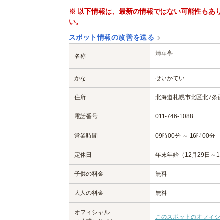
※ 以下情報は、最新の情報ではない可能性もあ
い。
スポット情報の改善を送る
清華亭
名称
かな
せいかてい
住所
北海道札幌市北区北7条
電話番号
011-746-1088
営業時間
09時00分 ～ 16時00分
定休日
年末年始（12月29日～
子供の料金
無料
大人の料金
無料
オフィシャル
このスポットのオフィシ