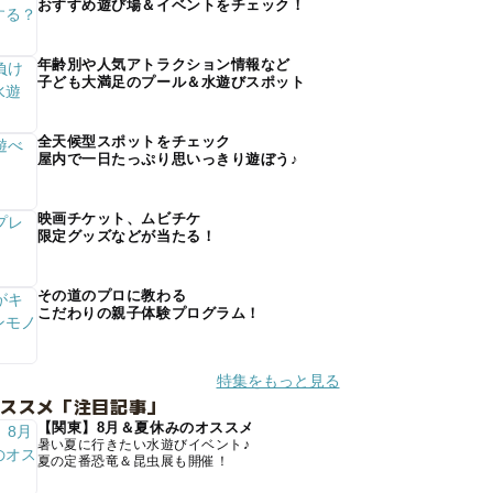
おすすめ遊び場＆イベントをチェック！
年齢別や人気アトラクション情報など
子ども大満足のプール＆水遊びスポット
全天候型スポットをチェック
屋内で一日たっぷり思いっきり遊ぼう♪
映画チケット、ムビチケ
限定グッズなどが当たる！
その道のプロに教わる
こだわりの親子体験プログラム！
特集をもっと見る
オススメ「注目記事」
【関東】8月＆夏休みのオススメ
暑い夏に行きたい水遊びイベント♪
夏の定番恐竜＆昆虫展も開催！