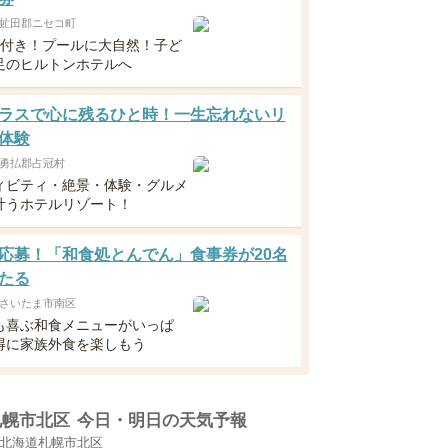
虻田郡ニセコ町
食付き！プールに大自然！子ど
足のヒルトンホテルへ
ラスで心に残るひと時！一生忘れないリ
体験
勇払郡占冠村
ィビティ・絶景・体験・グルメ
叶うホテルリゾート！
応募！「和食処とんでん」食事券が20名
たる
さいたま市南区
も喜ぶ和食メニューがいっぱ
得に家族外食を楽しもう
札幌市北区
今日・明日の天気予報
北海道札幌市北区