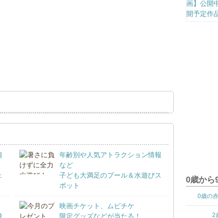
情
年齢別や人気アトラクション情報
など
ェ
子ども大満足のプール＆水遊びス
0歳から
ポット
0歳の
映画チケット、ムビチケ
2
遊
限定グッズなどが当たる！