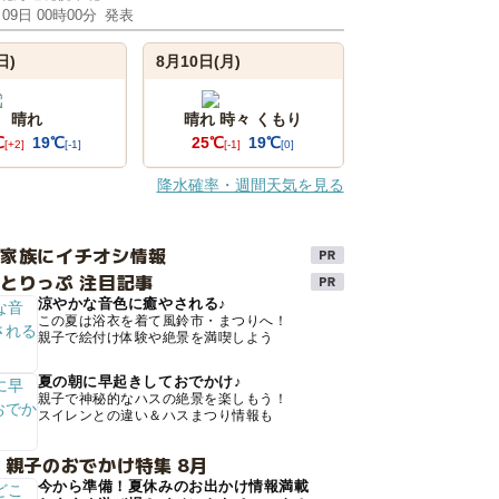
月09日 00時00分
発表
日)
8月10日(月)
晴れ
晴れ 時々 くもり
℃
19℃
25℃
19℃
[+2]
[-1]
[-1]
[0]
降水確率・週間天気を見る
け家族にイチオシ情報
とりっぷ 注目記事
涼やかな音色に癒やされる♪
この夏は浴衣を着て風鈴市・まつりへ！
親子で絵付け体験や絶景を満喫しよう
夏の朝に早起きしておでかけ♪
親子で神秘的なハスの絶景を楽しもう！
スイレンとの違い＆ハスまつり情報も
 親子のおでかけ特集 8月
今から準備！夏休みのお出かけ情報満載