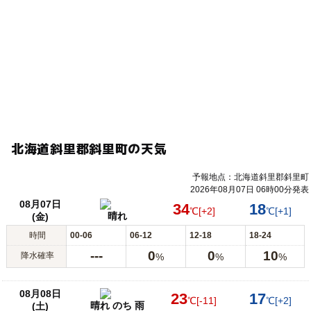
北海道斜里郡斜里町の天気
予報地点：北海道斜里郡斜里町
2026年08月07日 06時00分発表
08月07日
34
18
℃
[+2]
℃
[+1]
晴れ
(金)
時間
00-06
06-12
12-18
18-24
---
0
0
10
降水確率
%
%
%
08月08日
23
17
℃
[-11]
℃
[+2]
晴れ のち 雨
(土)