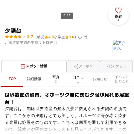
1 / 3
保存
4
夕陽台
3.7
（幼児
4.0
小学生
3.0
）
1
件
北海道斜里郡斜里町ウトロ香川
スポット情報
クーポン
チケット
イベント
写真
口コミ
TOP
詳細情報
お知らせ
見どころ
3
1
世界遺産の絶景、オホーツク海に沈む夕陽が見れる展望
台！
夕陽台は、知床世界遺産の知床八景に数えられる夕陽の名所で
す。ここからの夕陽はとても美しく、オホーツク海が赤く染ま
る光景は絶景そのものです。こちらは四季を通して利用できる
ので、流氷と夕陽のコントラストも見ることができます。この