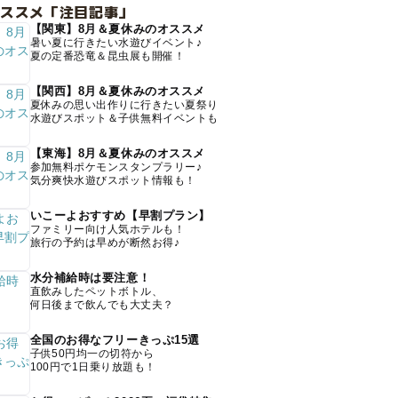
オススメ「注目記事」
【関東】8月＆夏休みのオススメ
暑い夏に行きたい水遊びイベント♪
夏の定番恐竜＆昆虫展も開催！
【関西】8月＆夏休みのオススメ
夏休みの思い出作りに行きたい夏祭り
水遊びスポット＆子供無料イベントも
【東海】8月＆夏休みのオススメ
参加無料ポケモンスタンプラリー♪
気分爽快水遊びスポット情報も！
いこーよおすすめ【早割プラン】
ファミリー向け人気ホテルも！
旅行の予約は早めが断然お得♪
水分補給時は要注意！
直飲みしたペットボトル、
何日後まで飲んでも大丈夫？
全国のお得なフリーきっぷ15選
子供50円均一の切符から
100円で1日乗り放題も！