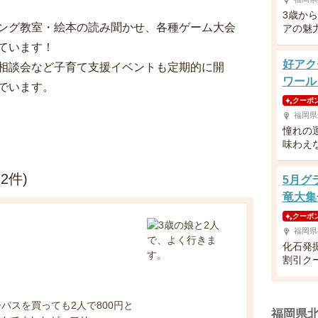
3歳か
ング教室・絵本の読み聞かせ、各種ゲーム大会
アの魅
ています！
好アク
相談会など子育て支援イベントも定期的に開
ワール
でいます。
クーポ
福岡県
憧れの
味わえ
2件)
5月グ
竜大集
クーポ
福岡県
化石発
割引ク
パスを買っても2人で800円と
福岡県