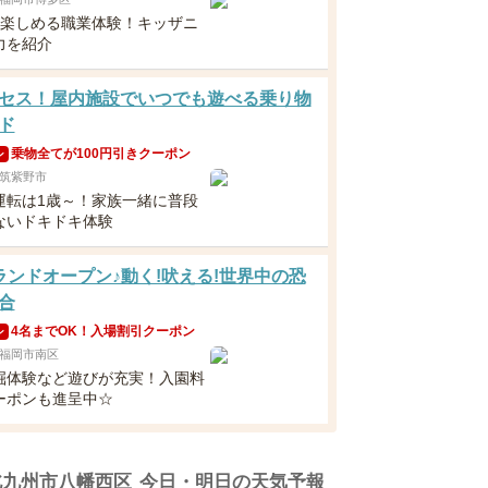
ら楽しめる職業体験！キッザニ
力を紹介
セス！屋内施設でいつでも遊べる乗り物
ド
乗物全てが100円引きクーポン
ン
筑紫野市
運転は1歳～！家族一緒に普段
ないドキドキ体験
ランドオープン♪動く!吠える!世界中の恐
合
4名までOK！入場割引クーポン
ン
福岡市南区
掘体験など遊びが充実！入園料
ーポンも進呈中☆
北九州市八幡西区
今日・明日の天気予報