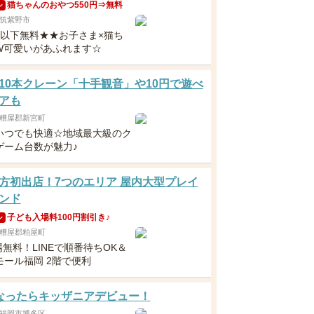
猫ちゃんのおやつ550円⇒無料
ン
筑紫野市
歳以下無料★★お子さま×猫ち
W可愛いがあふれます☆
10本クレーン「十手観音」や10円で遊べ
アも
糟屋郡新宮町
いつでも快適☆地域最大級のク
ゲーム台数が魅力♪
方初出店！7つのエリア 屋内大型プレイ
ンド
子ども入場料100円割引き♪
ン
糟屋郡粕屋町
場無料！LINEで順番待ちOK＆
モール福岡 2階で便利
なったらキッザニアデビュー！
福岡市博多区