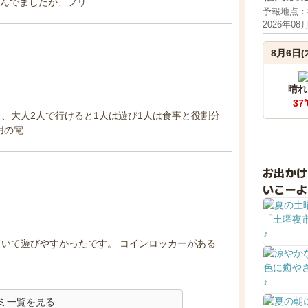
でましたが、フリ...
予報地点：
2026年08
8月6日(
晴れ
37
、大人2人で行けると1人は遊び1人は食事と役割分
電...
お出か
いこーよ
いて遊びやすかったです。 コインロッカーがある
ミ一覧を見る