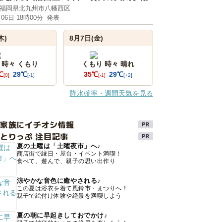
福岡県北九州市八幡西区
月06日 18時00分
発表
木)
8月7日(金)
 時々 くもり
くもり 時々 晴れ
℃
29℃
35℃
29℃
[0]
[-1]
[-1]
[+2]
降水確率・週間天気を見る
け家族にイチオシ情報
とりっぷ 注目記事
夏の土曜は「土曜夜市」へ♪
商店街で縁日・屋台・イベント満喫！
食べて、遊んで、親子の思い出作り
涼やかな音色に癒やされる♪
この夏は浴衣を着て風鈴市・まつりへ！
親子で絵付け体験や絶景を満喫しよう
夏の朝に早起きしておでかけ♪