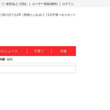
保存/あとで読む
ユーザー登録(無料)
ログイン
雨の日でもOK
動物とふれあう
1日中遊べるスポット
かけニュース
子育て
特集
沖縄
福岡