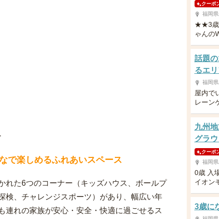
クーポ
福岡県
★★3
ゃんの
話題の
るエリ
福岡県
屋内で
レーン
九州地
介
グラウ
クーポ
なで楽しめるふれあいスペース
福岡県
0歳 入
イオン
かれた6つのコーナー（キッズハウス、ボールプ
探検、チャレンジスポーツ）があり、幅広い年
3歳に
も連れの家族が安心・安全・快適に過ごせるス
福岡県