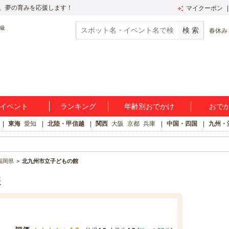
、夢の育みを応援します！
マイクーポン
春休み
イベント
ランキング
年齢別おでかけ
おで
東海
愛知
北陸・甲信越
関西
大阪
京都
兵庫
中国・四国
九州・
福岡県
北九州市立子どもの館
報