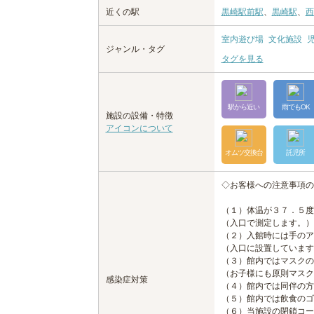
近くの駅
黒崎駅前駅
、
黒崎駅
、
西
室内遊び場
文化施設
ジャンル・タグ
タグを見る
駅から近い
雨でもOK
施設の設備・特徴
アイコンについて
オムツ交換台
託児所
◇お客様への注意事項の
（１）体温が３７．５度
（入口で測定します。）
（２）入館時には手のア
（入口に設置しています
（３）館内ではマスクの
（お子様にも原則マスク
感染症対策
（４）館内では同伴の方
（５）館内では飲食のゴ
（６）当施設の閉鎖コー