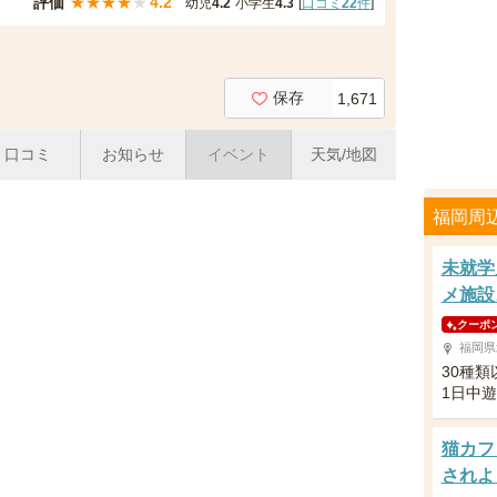
評価
★
★
★
★
★
4.2
幼児
4.2
小学生
4.3
[
口コミ
22
件
]
保存
1,671
口コミ
お知らせ
イベント
天気/地図
福岡周
未就学
メ施設
クーポ
福岡県
30種
1日中
猫カフ
されよ