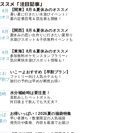
オススメ「注目記事」
【関東】8月＆夏休みのオススメ
暑い夏に行きたい水遊びイベント♪
夏の定番恐竜＆昆虫展も開催！
【関西】8月＆夏休みのオススメ
夏休みの思い出作りに行きたい夏祭り
水遊びスポット＆子供無料イベントも
【東海】8月＆夏休みのオススメ
参加無料ポケモンスタンプラリー♪
気分爽快水遊びスポット情報も！
いこーよおすすめ【早割プラン】
ファミリー向け人気ホテルも！
旅行の予約は早めが断然お得♪
水分補給時は要注意！
直飲みしたペットボトル、
何日後まで飲んでも大丈夫？
お得いっぱい！2026夏の福袋特集
早い者勝ち！数量限定の人気福袋
発売日や価格、内容を最速でお届け