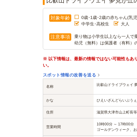
比叡山ドライブウェイ 夢見が丘
0歳･1歳･2歳の赤ちゃん(乳児
対象年齢
中学生･高校生
大人
乗り物は小学生以上なら一人で
注意事項
幼児（無料）は保護者（有料）
※ 以下情報は、最新の情報ではない可能性もあ
い。
スポット情報の改善を送る
比叡山ドライブウェイ 
名称
かな
ひえいざんどらいぶうぇ
住所
滋賀県大津市山上町長等山
10時00分 ～ 17時00分
営業時間
ゴールデンウィーク、お