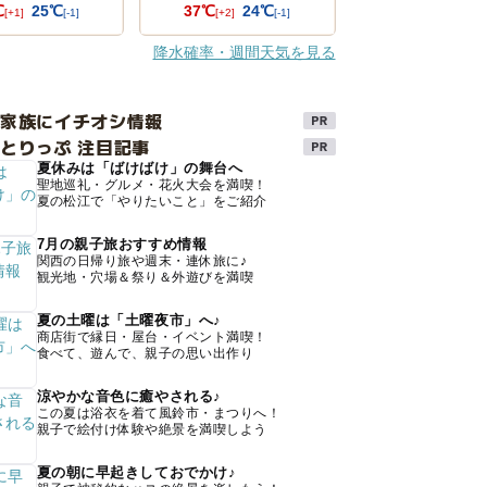
℃
25℃
37℃
24℃
[+1]
[-1]
[+2]
[-1]
降水確率・週間天気を見る
け家族にイチオシ情報
とりっぷ 注目記事
夏休みは「ばけばけ」の舞台へ
聖地巡礼・グルメ・花火大会を満喫！
夏の松江で「やりたいこと」をご紹介
7月の親子旅おすすめ情報
関西の日帰り旅や週末・連休旅に♪
観光地・穴場＆祭り＆外遊びを満喫
夏の土曜は「土曜夜市」へ♪
商店街で縁日・屋台・イベント満喫！
食べて、遊んで、親子の思い出作り
涼やかな音色に癒やされる♪
この夏は浴衣を着て風鈴市・まつりへ！
親子で絵付け体験や絶景を満喫しよう
夏の朝に早起きしておでかけ♪