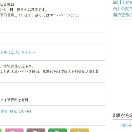
日
金曜日
での土・日・祝日のみ営業です。
平日営業しています。詳しくはホームページにて。
ャル（公式）サイトへ
バスで夢見ヶ丘下車。
より西大津バイパス経由、県道30号線で田の谷料金所入場し5
ェイ通行料は有料。
展望台
観光
SA・PA
0歳から
0歳の