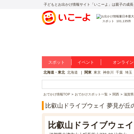
子どもとお出かけ情報サイト「いこーよ」は親子の成長
スポット
101,135件
スポット
イベント
オンライン
北海道・東北
北海道
関東
東京
神奈川
千葉
埼玉
おでかけ情報TOP
おでかけスポット一覧
関西
滋賀県
比叡山ドライブウェイ 夢見が丘
比叡山ドライブウェイ