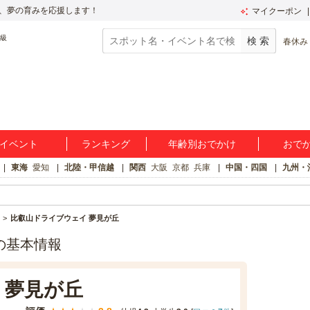
、夢の育みを応援します！
マイクーポン
春休み
イベント
ランキング
年齢別おでかけ
おで
東海
愛知
北陸・甲信越
関西
大阪
京都
兵庫
中国・四国
九州・
比叡山ドライブウェイ 夢見が丘
の基本情報
 夢見が丘