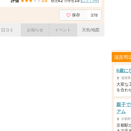
評価
★
★
★
★
★
3.8
幼児
4.2
小学生
3.0
[
口コミ
7
件
]
保存
378
口コミ
お知らせ
イベント
天気/地図
滋賀周
6歳に
滋賀県
大変な
を合わ
親子で
アム
京都府
京都駅
まで五