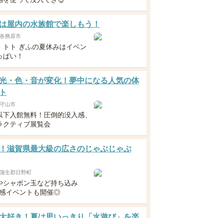
は屋内の水族館で楽しもう！
各務原市
・トト ぎふの夏休みはイベン
っぱい！
光・色・音が変化！夢中になる人気の体
ト
守山市
以下入館無料！圧倒的没入感、
ラクティブ展覧会
！滋賀県最大級の広さのじゃぶじゃぶ
蒲生郡日野町
やシャボン玉など持ち込み
涼感イベントも開催◎
大好き！夏は思いっきり「水遊び」を楽