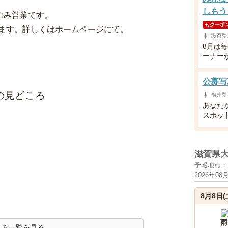
しもう
のみ営業です。
クーポ
ます。詳しくはホームページにて。
滋賀県
8月は
ーナー
公募写
の見どころ
福井県
あなた
スポッ
滋賀県
予報地点：
2026年08
8月8日(
雨
ころ一覧を見る