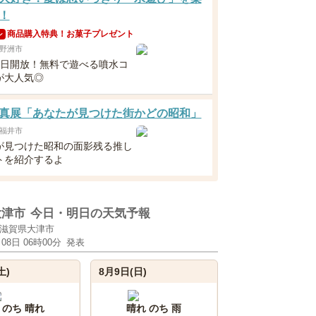
！
商品購入特典！お菓子プレゼント
ン
野洲市
毎日開放！無料で遊べる噴水コ
が大人気◎
真展「あなたが見つけた街かどの昭和」
福井市
が見つけた昭和の面影残る推し
トを紹介するよ
大津市
今日・明日の天気予報
滋賀県大津市
月08日 06時00分
発表
土)
8月9日(日)
 のち 晴れ
晴れ のち 雨