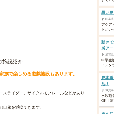
暑い夏
岐阜県
アクア
トがい
動きで
感アー
滋賀県
中学生
の施設紹介
インタ
家族で楽しめる遊戯施設もあります。
夏本番
池！
滋賀県
ースライダー、サイクルモノレールなどがあり
水鉄砲
OK！
の自然を満喫できます。
みんな