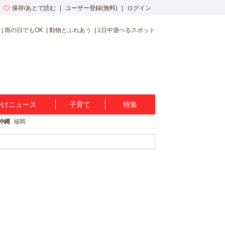
保存/あとで読む
ユーザー登録(無料)
ログイン
雨の日でもOK
動物とふれあう
1日中遊べるスポット
かけニュース
子育て
特集
沖縄
福岡