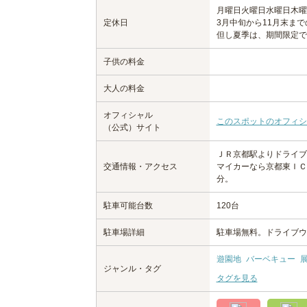
月曜日
火曜日
水曜日
木曜
定休日
3月中旬から11月末ま
但し夏季は、期間限定で
子供の料金
大人の料金
オフィシャル
このスポットのオフィシ
（公式）サイト
ＪＲ京都駅よりドライブ
交通情報・アクセス
マイカーなら京都東ＩＣ
分。
駐車可能台数
120台
駐車場詳細
駐車場無料。ドライブウ
遊園地
バーベキュー
ジャンル・タグ
タグを見る