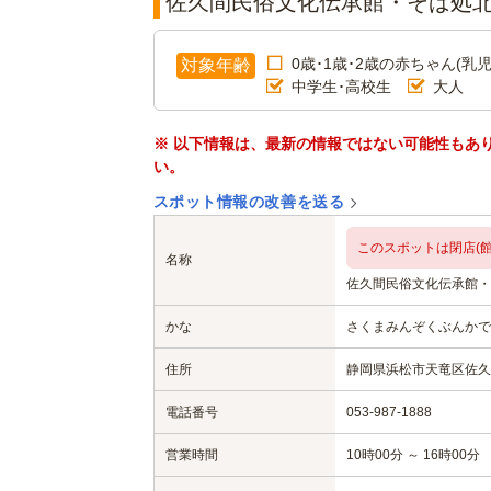
佐久間民俗文化伝承館・そば処
0歳･1歳･2歳の赤ちゃん(乳児
対象年齢
中学生･高校生
大人
※ 以下情報は、最新の情報ではない可能性もあ
い。
スポット情報の改善を送る
このスポットは閉店(館
名称
佐久間民俗文化伝承館・
かな
さくまみんぞくぶんかで
住所
静岡県浜松市天竜区佐久間
電話番号
053-987-1888
営業時間
10時00分 ～ 16時00分