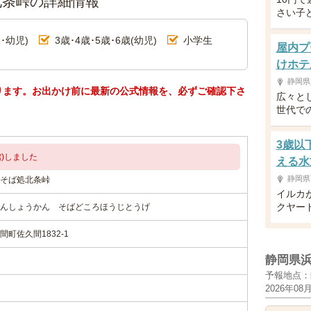
北条峠の詳細情報
さい子
･幼児)
3歳･4歳･5歳･6歳(幼児)
小学生
屋内プ
けホテ
静岡県
ります。お出かけ前に最新の公式情報を、必ずご確認下さ
広々と
世代で
3歳以
)しました
える水
静岡県
そば処北条峠
イルカ
クヤー
んしょうかん そばどころほうじとうげ
町佐久間1832-1
静岡県
予報地点：
2026年08