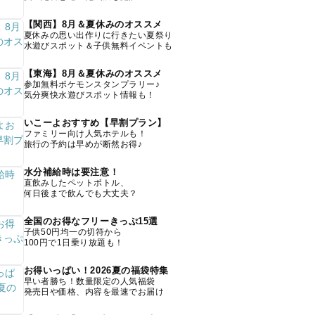
【関西】8月＆夏休みのオススメ
夏休みの思い出作りに行きたい夏祭り
水遊びスポット＆子供無料イベントも
【東海】8月＆夏休みのオススメ
参加無料ポケモンスタンプラリー♪
気分爽快水遊びスポット情報も！
いこーよおすすめ【早割プラン】
ファミリー向け人気ホテルも！
旅行の予約は早めが断然お得♪
水分補給時は要注意！
直飲みしたペットボトル、
何日後まで飲んでも大丈夫？
全国のお得なフリーきっぷ15選
子供50円均一の切符から
100円で1日乗り放題も！
お得いっぱい！2026夏の福袋特集
早い者勝ち！数量限定の人気福袋
発売日や価格、内容を最速でお届け