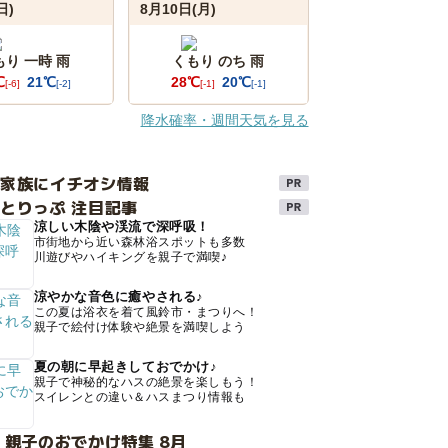
日)
8月10日(月)
もり 一時 雨
くもり のち 雨
℃
21℃
28℃
20℃
[-6]
[-2]
[-1]
[-1]
降水確率・週間天気を見る
け家族にイチオシ情報
とりっぷ 注目記事
涼しい木陰や渓流で深呼吸！
市街地から近い森林浴スポットも多数
川遊びやハイキングを親子で満喫♪
涼やかな音色に癒やされる♪
この夏は浴衣を着て風鈴市・まつりへ！
親子で絵付け体験や絶景を満喫しよう
夏の朝に早起きしておでかけ♪
親子で神秘的なハスの絶景を楽しもう！
スイレンとの違い＆ハスまつり情報も
 親子のおでかけ特集 8月