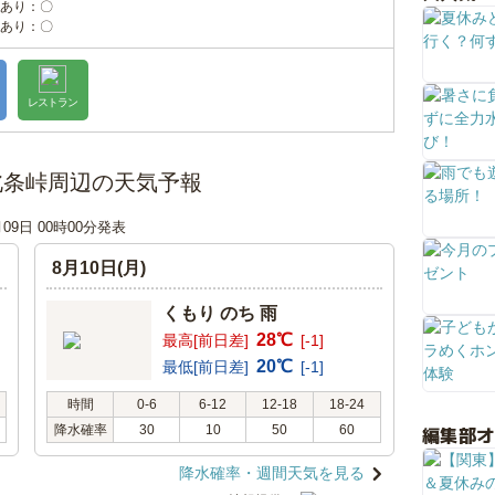
あり：〇
あり：〇
レストラン
北条峠周辺の天気予報
月09日 00時00分発表
8月10日(月)
くもり のち 雨
28℃
最高[前日差]
[-1]
20℃
最低[前日差]
[-1]
時間
0-6
6-12
12-18
18-24
編集部
降水確率
30
10
50
60
降水確率・週間天気を見る