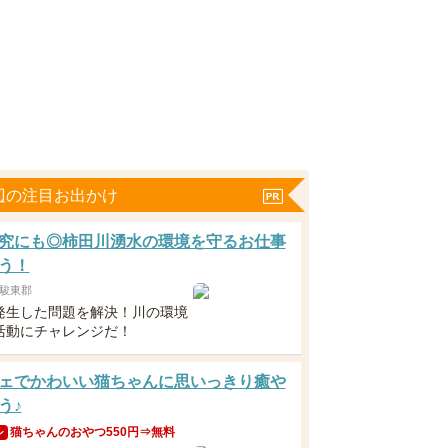
辺の注目お出かけ
究にも◎柿田川湧水の環境を守るお仕事
う！
駿東郡
発生した問題を解決！川の環境
活動にチャレンジだ！
ェでかわいい猫ちゃんに思いっきり癒や
う♪
猫ちゃんのおやつ550円⇒無料
ン