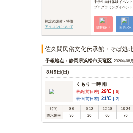
中学生向け体験イベント
プログラミングイベント
施設の設備・特徴
アイコンについて
駐車場あり
雨でもOK
佐久間民俗文化伝承館・そば処
予報地点：静岡県浜松市天竜区
2026年08
8月9日(日)
くもり 一時 雨
29℃
最高[前日差]
[-6]
21℃
最低[前日差]
[-2]
時間
0-6
6-12
12-18
18-24
降水確率
30
20
60
70