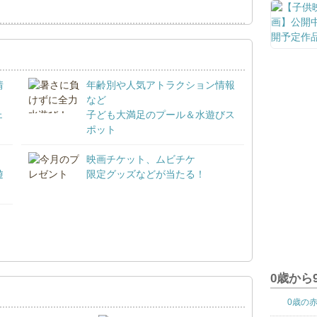
情
年齢別や人気アトラクション情報
など
ェ
子ども大満足のプール＆水遊びス
ポット
映画チケット、ムビチケ
遊
限定グッズなどが当たる！
！
0歳から
0歳の