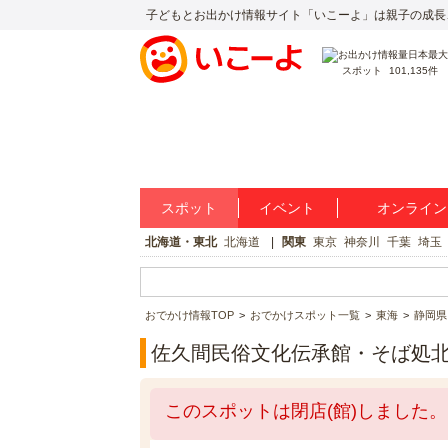
子どもとお出かけ情報サイト「いこーよ」は親子の成長
スポット
101,135件
スポット
イベント
オンライン
北海道・東北
北海道
関東
東京
神奈川
千葉
埼玉
おでかけ情報TOP
おでかけスポット一覧
東海
静岡県
佐久間民俗文化伝承館・そば処
このスポットは閉店(館)しました。