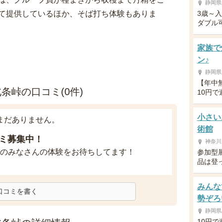
静岡県
て提供しているほか、そば打ち体験もありま
3歳～
ダブル
家族で
ン♪
静岡県
【年中
条峠の口コミ(0件)
10円
小さい
まだありません。
術館
ミ募集中！
神奈川
のみなさんの体験をお待ちしてます！
参加型
品は登
みんな
口コミを書く
勢ぞろ
静岡県
10円