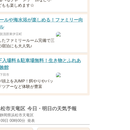
どもも楽しめます☆
ールや海水浴が楽しめる！ファミリー向
ル
賀茂郡東伊豆町
したファミリールーム完備で三
の宿泊にも大人気♪
下入場料＆駐車場無料！生き物とふれあ
族館
下田市
が頭上をJUMP！餌やりやバッ
ドツアーなど体験が豊富
浜松市天竜区
今日・明日の天気予報
静岡県浜松市天竜区
月09日 00時00分
発表