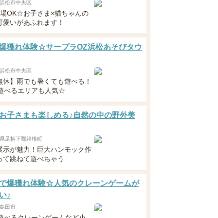
浜松市中央区
入場OK☆お子さま×猫ちゃんの
可愛いがあふれます！
爆獲れ体験☆サープラOZ浜松あそびタウ
浜松市中央区
無休】雨でも暑くても遊べる！
で遊べるエリアも人気☆
お子さまも楽しめる♪自然の中の野外美
県足柄下郡箱根町
展示が魅力！巨大ハンモック作
って跳ねて遊べちゃう
で爆獲れ体験☆人気のクレーンゲームが
い♪
島田市
で遊べるクレーンゲームなど小