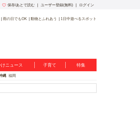
保存/あとで読む
ユーザー登録(無料)
ログイン
雨の日でもOK
動物とふれあう
1日中遊べるスポット
かけニュース
子育て
特集
沖縄
福岡