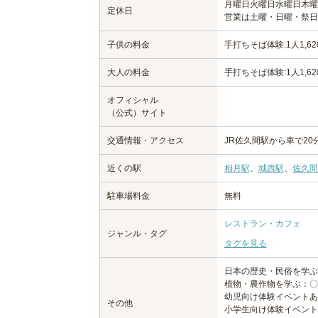
月曜日
火曜日
水曜日
木曜
定休日
営業は土曜・日曜・祭日
子供の料金
手打ちそば体験:1人1,
大人の料金
手打ちそば体験:1人1,
オフィシャル
（公式）サイト
交通情報・アクセス
JR佐久間駅から車で20
近くの駅
相月駅
、
城西駅
、
佐久間
駐車場料金
無料
レストラン・カフェ
ジャンル・タグ
タグを見る
日本の歴史・民俗を学ぶ
植物・農作物を学ぶ：〇
幼児向け体験イベントあ
その他
小学生向け体験イベント