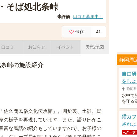
・そば処北条峠
未評価
口コミ募集中！
保存
41
口コミ
お知らせ
イベント
天気/地図
静岡周
北条峠の施設紹介
自由研
をしよ
静岡県
水中で
を守る
「佐久間民俗文化伝承館」。囲炉裏、土雛、民
猫カフ
家の様子を再現しています。また、語り部がこ
されよ
豊富な民話の紹介もしていますので、お子様の
クーポ
は、グループ員が種まきから収穫まで丹精をこ