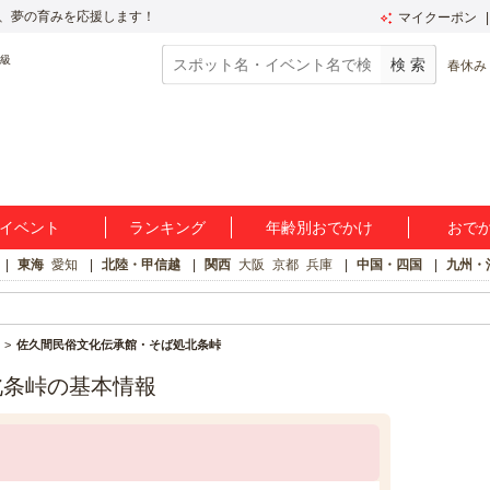
、夢の育みを応援します！
マイクーポン
春休み
イベント
ランキング
年齢別おでかけ
おで
東海
愛知
北陸・甲信越
関西
大阪
京都
兵庫
中国・四国
九州・
佐久間民俗文化伝承館・そば処北条峠
北条峠の基本情報