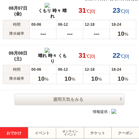
08月07日
31
23
くもり 時々 晴
℃
[0]
℃
[0]
(金)
れ
時間
00-06
06-12
12-18
18-24
---
---
---
10
降水確率
%
08月08日
31
22
晴れ 時々 くも
℃
[0]
℃
[0]
(土)
り
時間
00-06
06-12
12-18
18-24
10
10
10
10
降水確率
%
%
%
%
週間天気をみる
情報提供：
オンライン
おでかけ
イベント
チケット
クーポン
イベント