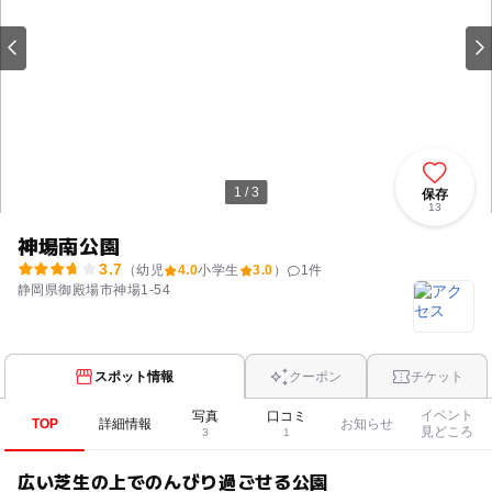
1 / 3
保存
13
神場南公園
3.7
（幼児
4.0
小学生
3.0
）
1
件
静岡県御殿場市神場1-54
スポット情報
クーポン
チケット
イベント
写真
口コミ
TOP
詳細情報
お知らせ
見どころ
3
1
広い芝生の上でのんびり過ごせる公園