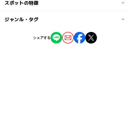
交通アクセス
スポットの特徴
大人の料金
・お車の場合
無料
東名御殿場ICから15分
◯
ー
駐車場あり
ジャンル・タグ
駅から近い
・電車の場合
JR御殿場線御殿場駅から板妻、神場周辺循環行きで20
ー
ー
授乳室あり
託児所
ジャンル
分、神場南公園バス停下車すぐ
シェアする
公園・総合公園
ー
◯
雨でもOK
ベビーカーOK
近くの駅
南御殿場駅
タグ
◯
ー
食事持込OK
レストラン
冬休み2025-2026
芝生広場
御殿場線
ブランコ
富士岡駅
ー
ー
売店
オムツ交換台
コンビネーション遊具
春休み2027
御殿場線(静岡県)
御殿場駅
複合遊具
無料施設
夏休み2026
駐車可能台数
8台