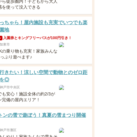
から徒歩圏内！子どもから大人
感を使って没入できる
っちゃら！屋内施設も充実でいつでも楽
園地
入園券とキングフリーパスが100円引き！
ン
加東市
OKの乗り物も充実！家族みんな
たっぷり遊べます♪
行きたい！涼しい空間で動物とのゼロ距
を◎
神戸市中央区
でも安心！施設全体の約2/3が
ン完備の屋内エリア！
0トンの雪で遊ぼう！真夏の雪まつり開催
神戸市灘区
ひんやり！家族みんなで雪あそ