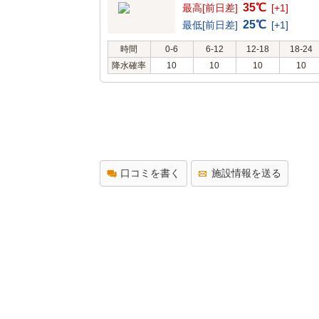
35℃
最高[前日差]
[+1]
25℃
最低[前日差]
[+1]
時間
0-6
6-12
12-18
18-24
降水確率
10
10
10
10
口コミを書く
施設情報を送る