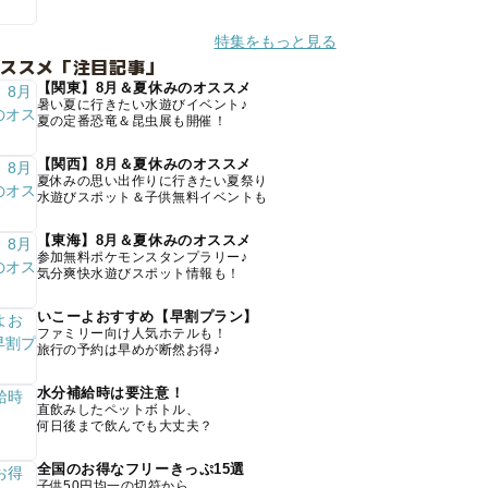
特集をもっと見る
オススメ「注目記事」
【関東】8月＆夏休みのオススメ
暑い夏に行きたい水遊びイベント♪
夏の定番恐竜＆昆虫展も開催！
【関西】8月＆夏休みのオススメ
夏休みの思い出作りに行きたい夏祭り
水遊びスポット＆子供無料イベントも
【東海】8月＆夏休みのオススメ
参加無料ポケモンスタンプラリー♪
気分爽快水遊びスポット情報も！
いこーよおすすめ【早割プラン】
ファミリー向け人気ホテルも！
旅行の予約は早めが断然お得♪
水分補給時は要注意！
直飲みしたペットボトル、
何日後まで飲んでも大丈夫？
全国のお得なフリーきっぷ15選
子供50円均一の切符から