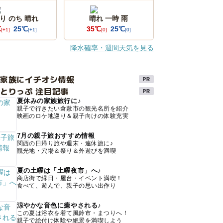
り のち 晴れ
晴れ 一時 雨
℃
25℃
35℃
25℃
[+1]
[+1]
[0]
[0]
降水確率・週間天気を見る
け家族にイチオシ情報
とりっぷ 注目記事
夏休みの家族旅行に♪
親子で行きたい倉敷市の観光名所を紹介
映画のロケ地巡り＆親子向けの体験充実
7月の親子旅おすすめ情報
関西の日帰り旅や週末・連休旅に♪
観光地・穴場＆祭り＆外遊びを満喫
夏の土曜は「土曜夜市」へ♪
商店街で縁日・屋台・イベント満喫！
食べて、遊んで、親子の思い出作り
涼やかな音色に癒やされる♪
この夏は浴衣を着て風鈴市・まつりへ！
親子で絵付け体験や絶景を満喫しよう