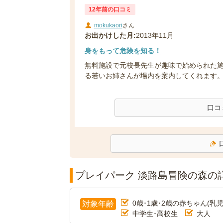
12年前の口コミ
mokukaori
さん
お出かけした月:
2013年11月
身をもって危険を知る！
無料施設で元校長先生が趣味で始められた施
る若いお姉さんが場内を案内してくれます。 『
口コ
プレイパーク 淡路島冒険の森の
0歳･1歳･2歳の赤ちゃん(乳児
対象年齢
中学生･高校生
大人