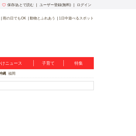
保存/あとで読む
ユーザー登録(無料)
ログイン
雨の日でもOK
動物とふれあう
1日中遊べるスポット
かけニュース
子育て
特集
沖縄
福岡