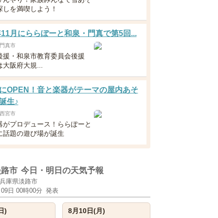
探しを満喫しよう！
6年11月にららぽーと和泉・門真で第5回...
門真市
後援・和泉市教育委員会後援
大阪府大規...
にOPEN！音と楽器がテーマの屋内あそ
誕生♪
西宮市
器がプロデュース！ららぽーと
に話題の遊び場が誕生
淡路市
今日・明日の天気予報
兵庫県淡路市
月09日 00時00分
発表
日)
8月10日(月)