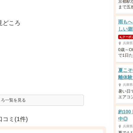
京都駅
まで五
雨もへ
見どころ
しい遊
クーポ
兵庫県
0歳～
で1日
夏こそ
離体験
兵庫県
暑い日
エアコ
ころ一覧を見る
約10
コミ(1件)
中◎
兵庫県
夏でも