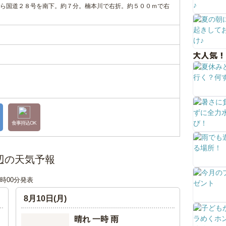
ら国道２８号を南下。約７分。楠本川で右折。約５００ｍで右
大人気！
食事持込OK
辺の天気予報
00時00分発表
8月10日(月)
晴れ 一時 雨