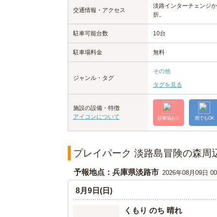
淡路インターチェンジか
交通情報・アクセス
折。
駐車可能台数
10台
駐車場料金
無料
その他
ジャンル・タグ
タグを見る
施設の設備・特徴
アイコンについて
駐車場あり
雨でもOK
プレイパーク 淡路島冒険の森周
予報地点：兵庫県淡路市
2026年08月09日 
8月9日(日)
くもり のち 晴れ