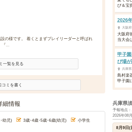
び＆宝
202
大阪府
大阪府
設の様です。 着くとまずプレイリーダーと呼ばれ
当大会は
...
甲子園
び場が
ミ一覧を見る
兵庫県
島村楽
甲子園
口コミを書く
詳細情報
兵庫県
予報地点：
2026年08
･幼児)
3歳･4歳･5歳･6歳(幼児)
小学生
8月9日(