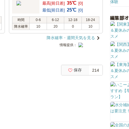
35℃
最高[前日差]
[0]
25℃
最低[前日差]
[0]
編集部
時間
0-6
6-12
12-18
18-24
降水確率
10
20
0
10
降水確率・週間天気を見る
情報提供：
保存
214