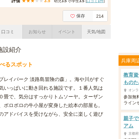
評価
★
★
★
★
★
3.5
幼児
3.5
小学生
3.5
[
口コミ
1
件
]
保存
214
口コミ
お知らせ
イベント
天気/地図
施設紹介
兵庫周
べるスポット
教育資
プレイパーク 淡路島冒険の森」。海や川がすぐ
ものた
気いっぱいに動き回れる施設です。１番人気は
オンラ
０畳で、気分はすっかりトムソーヤ。ターザン
参加無
ライン
、ボロボロの牛小屋が変身した絵本の部屋も。
のアドバイスを受けながら、安全に楽しく遊び
親子で
アム
京都府