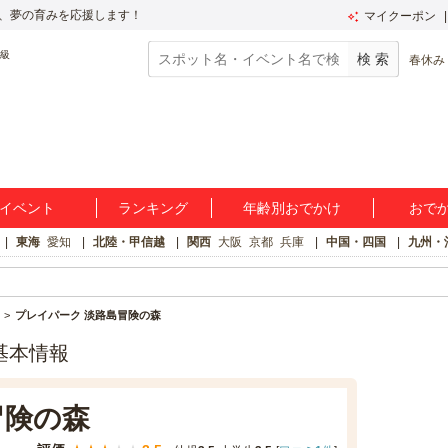
、夢の育みを応援します！
マイクーポン
春休み
イベント
ランキング
年齢別おでかけ
おで
東海
愛知
北陸・甲信越
関西
大阪
京都
兵庫
中国・四国
九州・
プレイパーク 淡路島冒険の森
基本情報
冒険の森