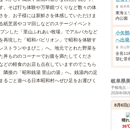
岐阜県
す。そば打ち体験や万華鏡づくりなど数々の体
東海エ
さを、お子様には新鮮さを体感していただけま
内公園
る紙芝居やコマ回しなどのステージイベント
ープンした「里山ふれあい牧場」でアルパカなど
小矢部
を再現した「昭和パビリオン」で昭和を体験す
へ出発
富山県
レストランやまびこ」へ。地元でとれた野菜を
全長1
た丼もののコーナーでお腹を満たしてくださ
望む景
などの軽食のお店も点在していますのでこちら
、隣接の「昭和銭湯 里山の湯」へ。銭湯内の足
まるごと遊べる日本昭和村へぜひ足をお運びく
岐阜県
予報地点：
2026年08
8月6日(
晴れ
36