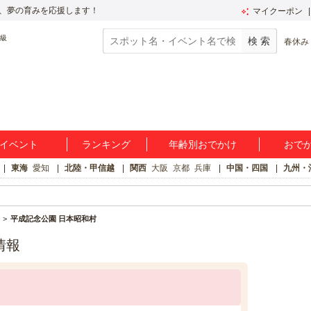
、夢の育みを応援します！
マイクーポン
春休み
イベント
ランキング
年齢別おでかけ
おで
東海
愛知
北陸・甲信越
関西
大阪
京都
兵庫
中国・四国
九州・
平成記念公園 日本昭和村
情報