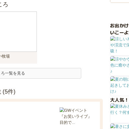
ころ
お出か
いこーよ
い牧場
ころ一覧を見る
(5件)
大人気！