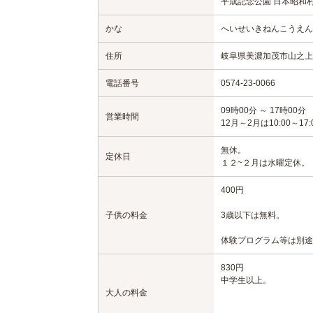
平成記念公園 日本昭和
かな
へいせいきねんこうえん
住所
岐阜県美濃加茂市山之上町2
電話番号
0574-23-0066
09時00分 ～ 17時00分
営業時間
12月～2月は10:00～17:
無休。
定休日
１２~２月は水曜定休。
400円
子供の料金
3歳以下は無料。
体験プログラム等は別途
830円
中学生以上。
大人の料金