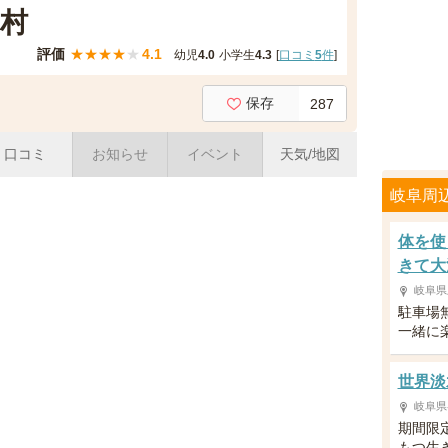
和村
評価
★
★
★
★
★
4.1
幼児
4.0
小学生
4.3
[
口コミ
5
件
]
保存
287
口コミ
お知らせ
イベント
天気/地図
岐阜周
体を使
きて大
岐阜県
駐車場
一緒に
世界淡
岐阜県
期間限
もつ生