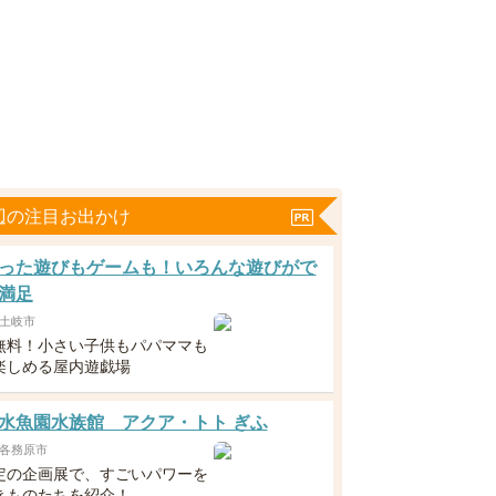
辺の注目お出かけ
った遊びもゲームも！いろんな遊びがで
満足
土岐市
無料！小さい子供もパパママも
楽しめる屋内遊戯場
水魚園水族館 アクア・トト ぎふ
各務原市
定の企画展で、すごいパワーを
きものたちを紹介！