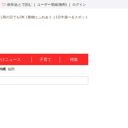
保存/あとで読む
ユーザー登録(無料)
ログイン
雨の日でもOK
動物とふれあう
1日中遊べるスポット
かけニュース
子育て
特集
沖縄
福岡