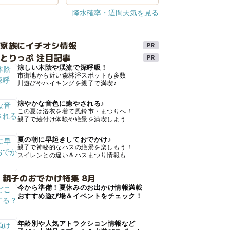
降水確率・週間天気を見る
け家族にイチオシ情報
とりっぷ 注目記事
涼しい木陰や渓流で深呼吸！
市街地から近い森林浴スポットも多数
川遊びやハイキングを親子で満喫♪
涼やかな音色に癒やされる♪
この夏は浴衣を着て風鈴市・まつりへ！
親子で絵付け体験や絶景を満喫しよう
夏の朝に早起きしておでかけ♪
親子で神秘的なハスの絶景を楽しもう！
スイレンとの違い＆ハスまつり情報も
 親子のおでかけ特集 8月
今から準備！夏休みのお出かけ情報満載
おすすめ遊び場＆イベントをチェック！
年齢別や人気アトラクション情報など