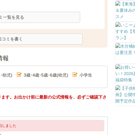
ミ一覧を見る
口コミを書く
情報
･幼児)
3歳･4歳･5歳･6歳(幼児)
小学生
ります。お出かけ前に最新の公式情報を、必ずご確認下さ
)しました