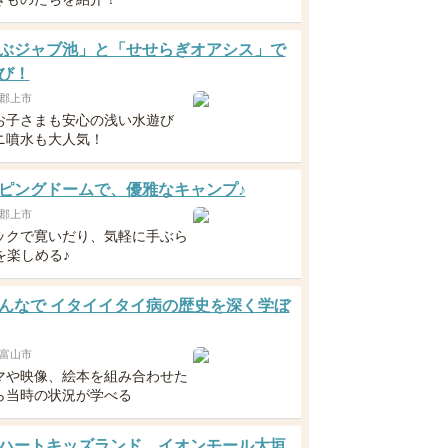
ぶジャブ池」と「せせらぎオアシス」で
び！
郡上市
お子さまも安心の浅い水遊び
ニ噴水も大人気！
ピングドームで、優雅なキャンプ♪
郡上市
ックで寛いだり、気軽に手ぶら
を楽しめる♪
んなで イタイイタイ病の歴史を深く学ぼ
富山市
マや映像、絵本を組み合わせた
ら当時の状況が学べる
ハートキッズランド イオンモール大垣