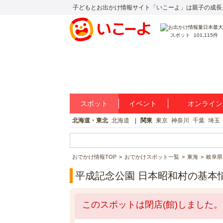
子どもとお出かけ情報サイト「いこーよ」は親子の成長
スポット
101,115件
スポット
イベント
オンライン
北海道・東北
北海道
関東
東京
神奈川
千葉
埼玉
おでかけ情報TOP
おでかけスポット一覧
東海
岐阜県
平成記念公園 日本昭和村の基本
このスポットは閉店(館)しました。