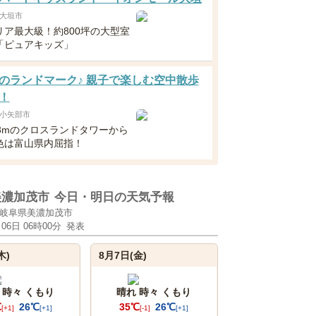
大垣市
リア最大級！約800坪の大型室
「ピュアキッズ」
のランドマーク♪ 親子で楽しむ空中散歩
！
小矢部市
18mのクロスランドタワーから
色は富山県内屈指！
美濃加茂市
今日・明日の天気予報
岐阜県美濃加茂市
月06日 06時00分
発表
木)
8月7日(金)
 時々 くもり
晴れ 時々 くもり
℃
26℃
35℃
26℃
[+1]
[+1]
[-1]
[+1]