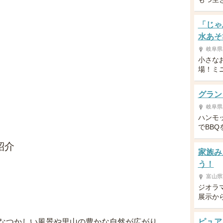
「じゃ
水あそ
岐阜県
小さな
場！ミ
グラン
岐阜県
ハンモ
でBBQ
紹介
家族み
う！
富山県
ジオラ
展示か
なつかしい風景や里山の豊かな自然が広がり、
ピュア