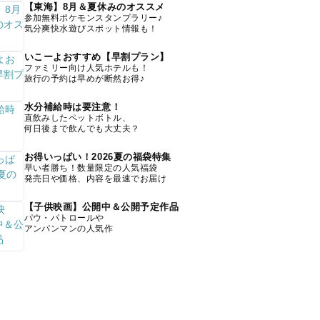
【東海】8月＆夏休みのオススメ
参加無料ポケモンスタンプラリー♪
気分爽快水遊びスポット情報も！
いこーよおすすめ【早割プラン】
ファミリー向け人気ホテルも！
旅行の予約は早めが断然お得♪
水分補給時は要注意！
直飲みしたペットボトル、
何日後まで飲んでも大丈夫？
お得いっぱい！2026夏の福袋特集
早い者勝ち！数量限定の人気福袋
発売日や価格、内容を最速でお届け
【子供映画】公開中＆公開予定作品
パウ・パトロールや
アンパンマンの人気作