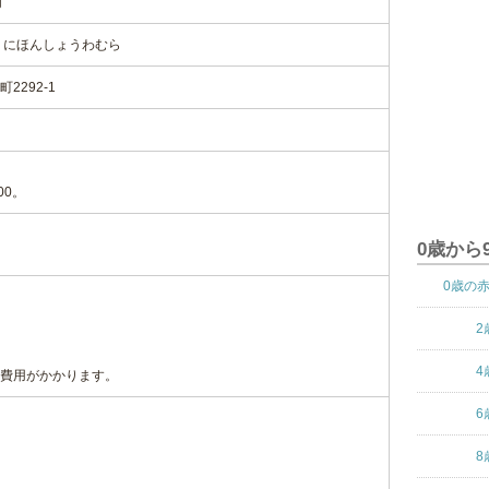
村
 にほんしょうわむら
292-1
00。
0歳から
0歳の
2
4
費用がかかります。
6
8