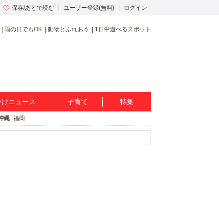
保存/あとで読む
ユーザー登録(無料)
ログイン
雨の日でもOK
動物とふれあう
1日中遊べるスポット
かけニュース
子育て
特集
沖縄
福岡