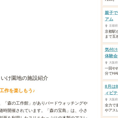
親子で
アム
京都府
京都駅
まで五
気付け
体験会
大阪府
一回や
分でH
ろいけ園地の施設紹介
8月は
工作を楽しもう♪
ィビテ
大阪府
、「森の工作館」がありバードウォッチングや
全力で
やアス
随時開催されています。「森の宝島」は、小さ
斜面を利用したスリルたっぷりの木製のアスレ