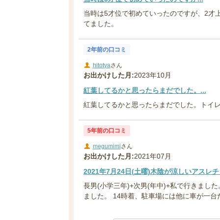
当時は5才位で初めていったのですが、2才
てました。
2年前の口コミ
hitotya
さん
お出かけした月:
2023年10月
紅葉してるかと思ったらまだでした。...
紅葉してるかと思ったらまだでした。トイ
5年前の口コミ
megumimi
さん
お出かけした月:
2021年07月
2021年7月24日(土曜)木陰が涼しいアスレ
長男(小学三年)+次男(年中)+私で行きまし
ました。 14時着、駐車場には他に車が一台だけ