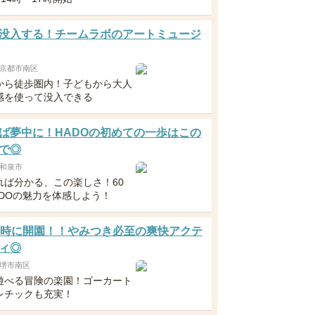
没入する！チームラボのアートミュージ
京都市南区
から徒歩圏内！子どもから大人
感を使って没入できる
ば夢中に！HADOの初めての一歩はこの
で◎
和泉市
れば分かる、この楽しさ！60
ADOの魅力を体感しよう！
8時に開園！！やみつき必至の爽快アクテ
ィ◎
堺市南区
遊べる冒険の楽園！ゴーカート
レチックも充実！