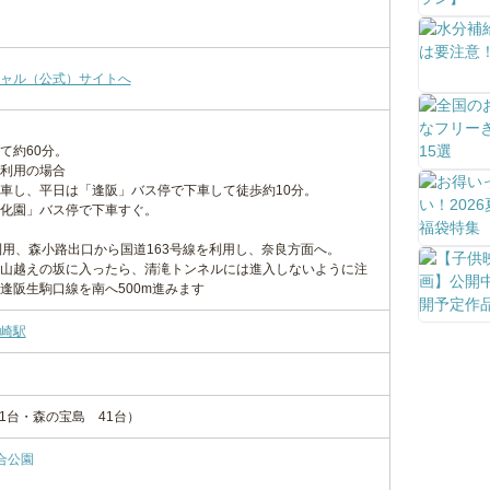
ャル（公式）サイトへ
て約60分。
利用の場合
車し、平日は「逢阪」バス停で下車して徒歩約10分。
化園」バス停で下車すぐ。
利用、森小路出口から国道163号線を利用し、奈良方面へ。
山越えの坂に入ったら、清滝トンネルには進入しないように注
逢阪生駒口線を南へ500m進みます
崎駅
21台・森の宝島 41台）
合公園