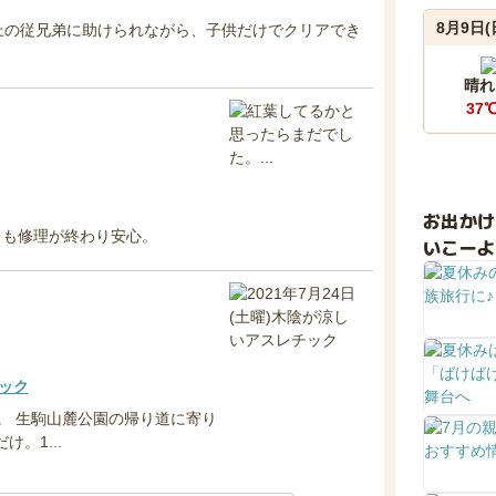
8月9日(
上の従兄弟に助けられながら、子供だけでクリアでき
晴れ
37
お出か
レも修理が終わり安心。
いこーよ
チック
た。 生駒山麓公園の帰り道に寄り
。1...