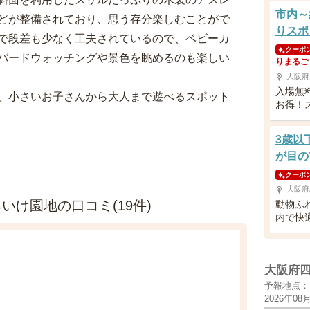
市内～
どが整備されており、思う存分楽しむことがで
りスポ
で段差も少なく工夫されているので、ベビーカ
クーポ
バードウォッチングや景色を眺めるのも楽しい
りまるご
大阪府
入場無
、小さいお子さんから大人まで遊べるスポット
お得！
3歳以
が目の
クーポ
大阪府
け園地の口コミ(19件)
動物ふ
内で快
大阪府
予報地点：
2026年08