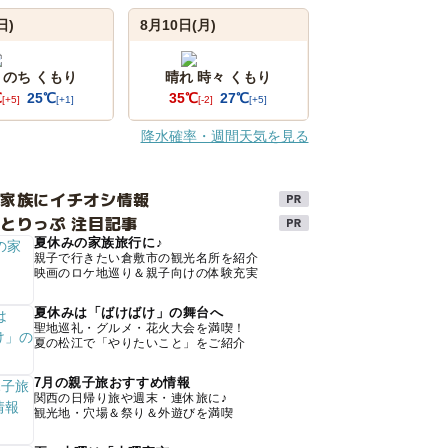
日)
8月10日(月)
 のち くもり
晴れ 時々 くもり
℃
25℃
35℃
27℃
[+5]
[+1]
[-2]
[+5]
降水確率・週間天気を見る
け家族にイチオシ情報
とりっぷ 注目記事
夏休みの家族旅行に♪
親子で行きたい倉敷市の観光名所を紹介
映画のロケ地巡り＆親子向けの体験充実
夏休みは「ばけばけ」の舞台へ
聖地巡礼・グルメ・花火大会を満喫！
夏の松江で「やりたいこと」をご紹介
7月の親子旅おすすめ情報
関西の日帰り旅や週末・連休旅に♪
観光地・穴場＆祭り＆外遊びを満喫