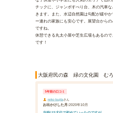
チックに、ジャンボすべり台、木の汽車な
きます。また、水辺自然園は勾配が緩やか
ー連れの家族にも安心です。展望台からの
ですね。
休憩できる丸太小屋や芝生広場もあるので
です！
大阪府民の森 緑の文化園 むろい
5年前の口コミ
reiko tsujita
さん
お出かけした月:
2020年10月
当時は5才位で初めていったのですが...