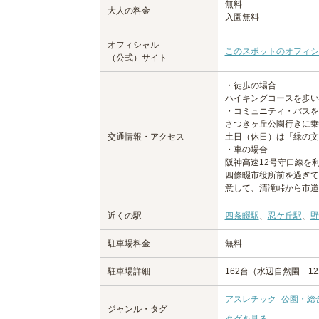
無料
大人の料金
入園無料
オフィシャル
このスポットのオフィシ
（公式）サイト
・徒歩の場合
ハイキングコースを歩い
・コミュニティ・バスを
さつきヶ丘公園行きに乗
交通情報・アクセス
土日（休日）は「緑の文
・車の場合
阪神高速12号守口線を
四條畷市役所前を過ぎて
意して、清滝峠から市道
近くの駅
四条畷駅
、
忍ケ丘駅
、
野
駐車場料金
無料
駐車場詳細
162台（水辺自然園 1
アスレチック
公園・総
ジャンル・タグ
タグを見る