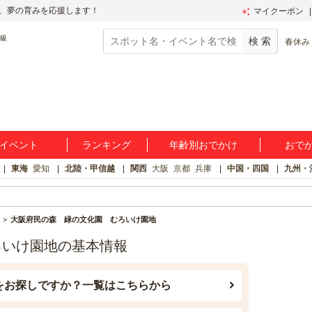
、夢の育みを応援します！
マイクーポン
春休み
イベント
ランキング
年齢別おでかけ
おで
東海
愛知
北陸・甲信越
関西
大阪
京都
兵庫
中国・四国
九州・
大阪府民の森 緑の文化園 むろいけ園地
ろいけ園地の基本情報
をお探しですか？一覧はこちらから