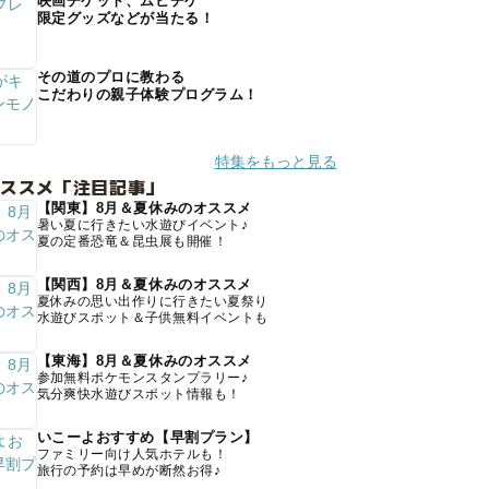
映画チケット、ムビチケ
限定グッズなどが当たる！
その道のプロに教わる
こだわりの親子体験プログラム！
特集をもっと見る
オススメ「注目記事」
【関東】8月＆夏休みのオススメ
暑い夏に行きたい水遊びイベント♪
夏の定番恐竜＆昆虫展も開催！
【関西】8月＆夏休みのオススメ
夏休みの思い出作りに行きたい夏祭り
水遊びスポット＆子供無料イベントも
【東海】8月＆夏休みのオススメ
参加無料ポケモンスタンプラリー♪
気分爽快水遊びスポット情報も！
いこーよおすすめ【早割プラン】
ファミリー向け人気ホテルも！
旅行の予約は早めが断然お得♪