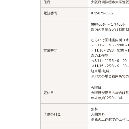
住所
大阪府四條畷市大字逢阪4
電話番号
072-879-6362
09時00分 ～ 17時00分
園内の散策などは時間制
むろいけ園地案内所（水
＜3/11～11/15＞9:00～1
営業時間
＜11/16～2/28＞9:30～1
森の工作館
＜3/11～11/15＞9：00
＜11/16～2/28＞9：30
駐車場(無料)
※バスの場合案内所での事前
火曜日
定休日
火曜日が祝日の場合は営
年末年始12/29～1/4
無料
子供の料金
入園無料
※森の工作館での工作は