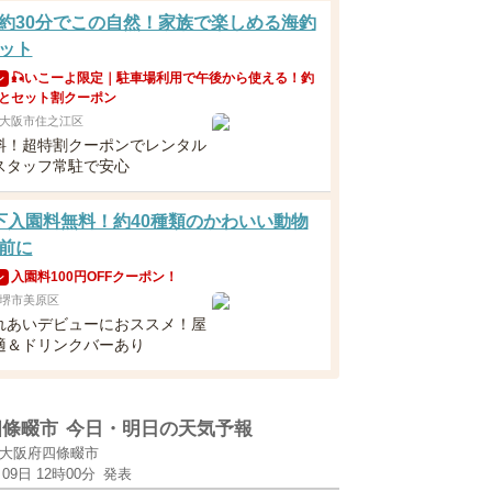
約30分でこの自然！家族で楽しめる海釣
ット
🎣いこーよ限定｜駐車場利用で午後から使える！釣
ン
とセット割クーポン
大阪市住之江区
料！超特割クーポンでレンタル
スタッフ常駐で安心
下入園料無料！約40種類のかわいい動物
前に
入園料100円OFFクーポン！
ン
堺市美原区
れあいデビューにおススメ！屋
適＆ドリンクバーあり
四條畷市
今日・明日の天気予報
大阪府四條畷市
月09日 12時00分
発表