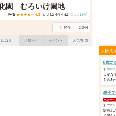
化園 むろいけ園地
評価
★
★
★
★
★
4.3
幼児
4.2
小学生
4.7
[
口コミ
19
件
]
保存
2,344
口コミ
お知らせ
イベント
天気/地図
大阪周
6歳に
滋賀県
大変な
を合わ
親子で
クーポ
大阪府
家族み
♪10時