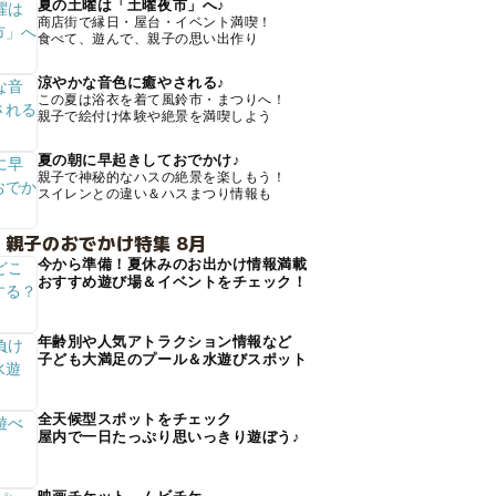
夏の土曜は「土曜夜市」へ♪
商店街で縁日・屋台・イベント満喫！
食べて、遊んで、親子の思い出作り
涼やかな音色に癒やされる♪
この夏は浴衣を着て風鈴市・まつりへ！
親子で絵付け体験や絶景を満喫しよう
夏の朝に早起きしておでかけ♪
親子で神秘的なハスの絶景を楽しもう！
スイレンとの違い＆ハスまつり情報も
 親子のおでかけ特集 8月
今から準備！夏休みのお出かけ情報満載
おすすめ遊び場＆イベントをチェック！
年齢別や人気アトラクション情報など
子ども大満足のプール＆水遊びスポット
全天候型スポットをチェック
屋内で一日たっぷり思いっきり遊ぼう♪