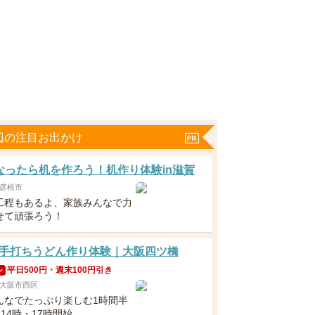
辺の注目お出かけ
なったら机を作ろう！机作り体験in滋賀
彦根市
工程もあるよ、家族みんなで力
せて頑張ろう！
手打ちうどん作り体験｜大阪四ツ橋
平日500円・週末100円引き
ン
大阪市西区
んなでたっぷり楽しむ1時間半
・14時・17時開始