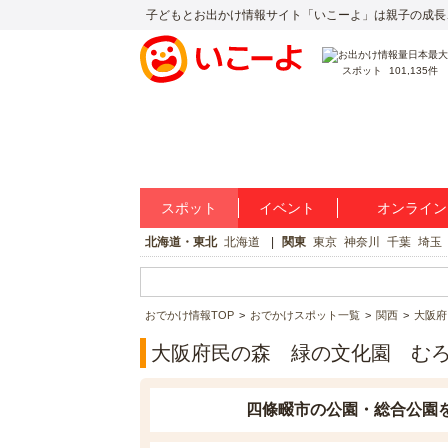
子どもとお出かけ情報サイト「いこーよ」は親子の成長
スポット
101,135件
スポット
イベント
オンライン
北海道・東北
北海道
関東
東京
神奈川
千葉
埼玉
おでかけ情報TOP
おでかけスポット一覧
関西
大阪府
大阪府民の森 緑の文化園 む
四條畷市の公園・総合公園