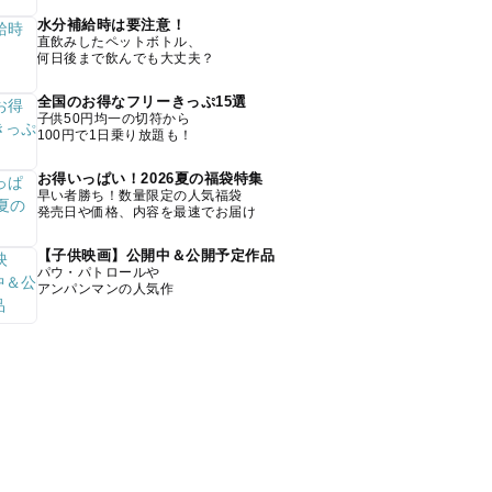
水分補給時は要注意！
直飲みしたペットボトル、
何日後まで飲んでも大丈夫？
全国のお得なフリーきっぷ15選
子供50円均一の切符から
100円で1日乗り放題も！
お得いっぱい！2026夏の福袋特集
早い者勝ち！数量限定の人気福袋
発売日や価格、内容を最速でお届け
【子供映画】公開中＆公開予定作品
パウ・パトロールや
アンパンマンの人気作