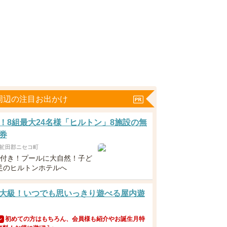
周辺の注目お出かけ
！8組最大24名様「ヒルトン」8施設の無
券
虻田郡ニセコ町
食付き！プールに大自然！子ど
足のヒルトンホテルへ
大級！いつでも思いっきり遊べる屋内遊
初めての方はもちろん、会員様も紹介やお誕生月特
ン