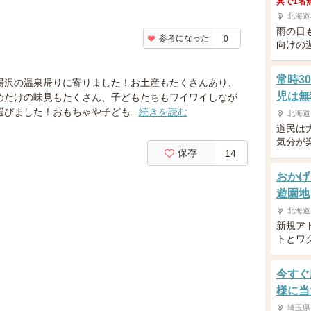
典で1名
北海道
雨の日
参考になった
0
向けの
常時3
湯沢の温泉帰りに寄りました！お土産もたくさんあり、
児は無
めたけの味見もたくさん、子どもたちもワイワイしなが
選びました！おもちゃや子ども...
続きを読む
北海道
道民は
気分が
保存
14
おかげ
遊園地
北海道
新規ア
トとワ
今すぐ
様に当
埼玉県