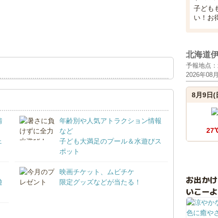
子ども
い！お
北海道
予報地点：
2026年08
8月9日(
情
年齢別や人気アトラクション情報
27
など
ェ
子ども大満足のプール＆水遊びス
ポット
映画チケット、ムビチケ
お出か
遊
限定グッズなどが当たる！
いこーよ