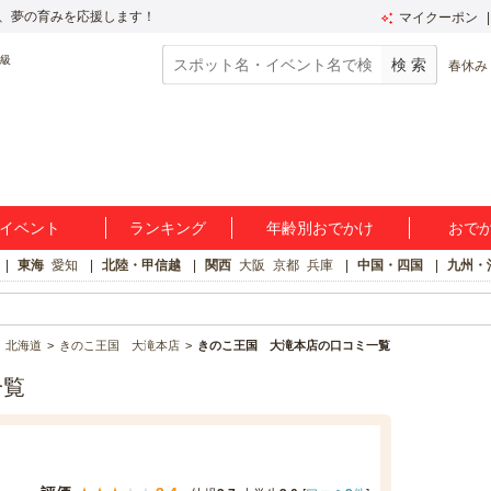
、夢の育みを応援します！
マイクーポン
春休み
イベント
ランキング
年齢別おでかけ
おで
東海
愛知
北陸・甲信越
関西
大阪
京都
兵庫
中国・四国
九州・
北海道
きのこ王国 大滝本店
きのこ王国 大滝本店の口コミ一覧
一覧