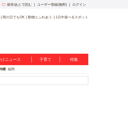
保存/あとで読む
ユーザー登録(無料)
ログイン
雨の日でもOK
動物とふれあう
1日中遊べるスポット
かけニュース
子育て
特集
沖縄
福岡