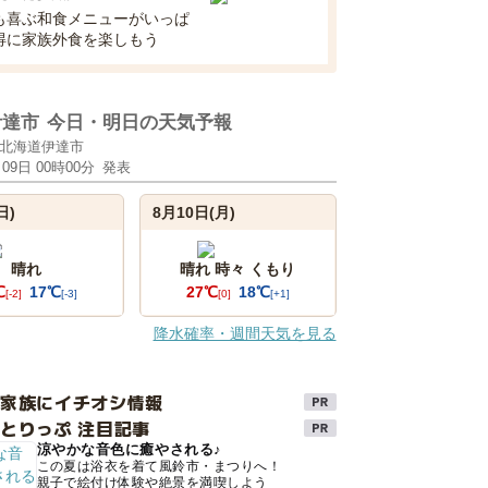
も喜ぶ和食メニューがいっぱ
得に家族外食を楽しもう
伊達市
今日・明日の天気予報
北海道伊達市
月09日 00時00分
発表
日)
8月10日(月)
晴れ
晴れ 時々 くもり
℃
17℃
27℃
18℃
[-2]
[-3]
[0]
[+1]
降水確率・週間天気を見る
け家族にイチオシ情報
とりっぷ 注目記事
涼やかな音色に癒やされる♪
この夏は浴衣を着て風鈴市・まつりへ！
親子で絵付け体験や絶景を満喫しよう