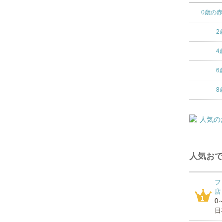
0歳の
2
4
6
8
人気おで
フ
店
1
0
日