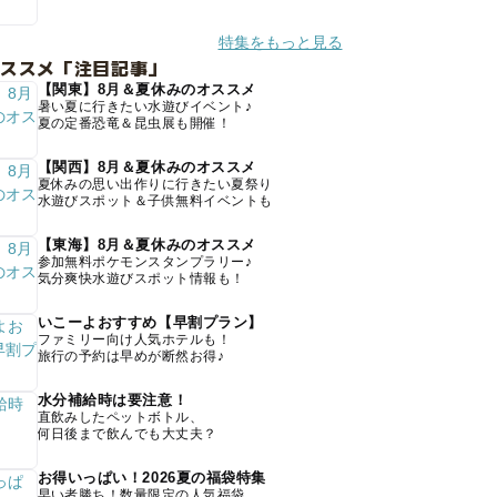
特集をもっと見る
オススメ「注目記事」
【関東】8月＆夏休みのオススメ
暑い夏に行きたい水遊びイベント♪
夏の定番恐竜＆昆虫展も開催！
【関西】8月＆夏休みのオススメ
夏休みの思い出作りに行きたい夏祭り
水遊びスポット＆子供無料イベントも
【東海】8月＆夏休みのオススメ
参加無料ポケモンスタンプラリー♪
気分爽快水遊びスポット情報も！
いこーよおすすめ【早割プラン】
ファミリー向け人気ホテルも！
旅行の予約は早めが断然お得♪
水分補給時は要注意！
直飲みしたペットボトル、
何日後まで飲んでも大丈夫？
お得いっぱい！2026夏の福袋特集
早い者勝ち！数量限定の人気福袋