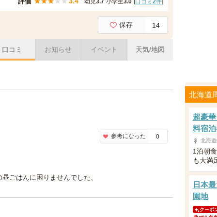
評価
★
★
★
★
★
3.4
幼児
3.7
小学生
3.0
[
口コミ
2
件
]
保存
14
口コミ
お知らせ
イベント
天気/地図
北海道
超豪華
料宿泊
参考になった
0
北海道
1泊朝
も大満
の昼ごはんに困りませんでした、
日本最
園地
クーポ