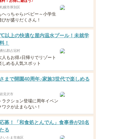
無料！お得に遊ぼう♪
札幌市厚別区
もへっちゃら♪ベビー～小学生
遊びが盛りだくさん！
0℃以上の快適な屋内温水プール！未就学
料！
勇払郡占冠村
大人もお得♪日帰りでリゾート
楽しめる人気スポット
さまで開園40周年♪家族3世代で楽しめる
岩見沢市
トラクション登場に周年イベン
クワクが止まらない！
応募！「和食処とんでん」食事券が20名
たる
さいたま市南区