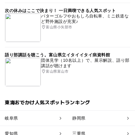
次の休みはここで決まり！ 一日満喫できる人気スポット
パターゴルフやおもしろ自転車、ミニ鉄道な
ど野外施設が充実♪
富山県小矢部市
語り部講話を聴こう。富山県立イタイイタイ病資料館
団体見学（10名以上）で、展示解説、語り部
講話が聴けます
富山県富山市
東海おでかけ人気スポットランキング
岐阜県
静岡県
愛知県
三重県