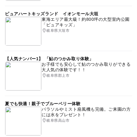
夏休み・自由研究2026
GW2016
宇宙を学ぶ
ピュアハートキッズランド イオンモール大垣
ロボットを学ぶ
学習施設
東海エリア最大級！約800坪の大型室内公園
「ピュアキッズ」
GW(ゴールデンウィーク)2027
春休み2027
岐阜県大垣市
科学館・博物館
冬休み2025-2026
午後から遊べる
自然体験
夏休み2015
防災(消防・地震・災害)を学ぶ
【人気ナンバー1】 「鮎のつかみ取り体験」
幼児向け体験イベントあり
三連休
駐車場あり
お子様でも安心して鮎のつかみ取りができる
大人気の体験です！！
gw2015
ローラー滑り台
夏休み2016
岐阜県郡上市
雨の日おでかけ
寒くても楽しめる
駅から近い
夏休み2014
無料観覧日あり
駐車場無料
夏でも快適！親子でブルーベリー体験
工作コーナーあり
プログラミングイベントあり
GW
パラソルやミスト扇風機も完備。ご来園の方
には水をプレゼント！
室内
岐阜県高山市