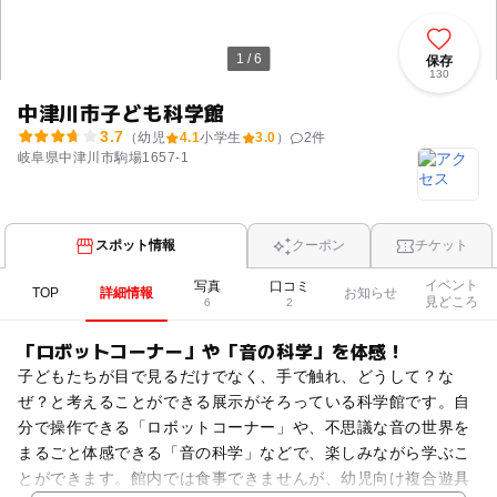
1 / 6
保存
130
中津川市子ども科学館
3.7
（幼児
4.1
小学生
3.0
）
2
件
岐阜県中津川市駒場1657-1
スポット情報
クーポン
チケット
イベント
写真
口コミ
TOP
詳細情報
お知らせ
見どころ
6
2
「ロボットコーナー」や「音の科学」を体感！
子どもたちが目で見るだけでなく、手で触れ、どうして？な
ぜ？と考えることができる展示がそろっている科学館です。自
分で操作できる「ロボットコーナー」や、不思議な音の世界を
まるごと体感できる「音の科学」などで、楽しみながら学ぶこ
とができます。館内では食事できませんが、幼児向け複合遊具