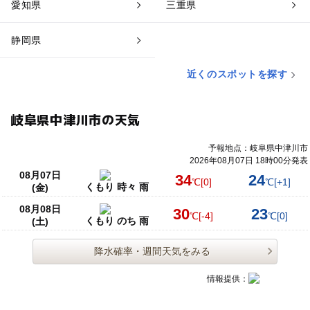
愛知県
三重県
静岡県
近くのスポットを探す
岐阜県中津川市の天気
予報地点：岐阜県中津川市
2026年08月07日 18時00分発表
08月07日
34
24
℃
[0]
℃
[+1]
くもり 時々 雨
(金)
08月08日
30
23
℃
[-4]
℃
[0]
くもり のち 雨
(土)
降水確率・週間天気をみる
情報提供：