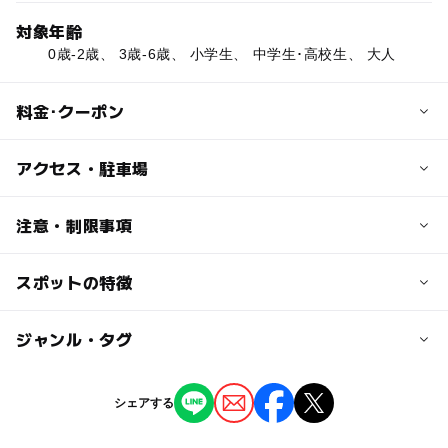
対象年齢
0歳-2歳、 3歳-6歳、 小学生、 中学生･高校生、 大人
料金･クーポン
子供の料金
アクセス・駐車場
無料
幼児･小中学生は入館無料。
交通アクセス
注意・制限事項
●電車
大人の料金
JR中津川駅より徒歩約15分。
スポットの特徴
防災（消防・地震・災害）を学ぶ：〇
320円
●車
宇宙を学ぶ：〇
高校生以上。
中央自動車道中津川ICより約10分。
科学技術を学ぶ：〇
◯
◯
駐車場あり
ジャンル・タグ
駅から近い
ロボットを学ぶ：〇
近くの駅
年間パスあり：〇
ー
ー
授乳室あり
託児所
ジャンル
幼児向け体験イベントあり：〇
中津川駅
シェアする
小学生向け体験イベントあり：〇
博物館・科学館
◯
◯
雨でもOK
ベビーカーOK
中学生向け体験イベントあり：〇