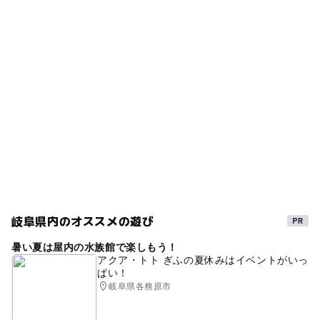
落合川駅
プログラミングイベントあり：〇
タグ
工作コーナーあり：〇
ー
ー
食事持込OK
レストラン
美乃坂本駅
無料観覧日あり：幼児･小中学生は入館無料
ローラーすべり台
夏休み2026
恵那・中津川・瑞浪
ー
◯
売店
オムツ交換台
雨でも遊べる
GW(ゴールデンウィーク)2016
駐車場料金
無料
シルバーウィーク2026
雨でも楽しめる
年間パスあり
体験型イベント
おむつ交換台あり
駐車場詳細
雨のお出かけ
2014年夏休み特集
バス2台、乗用車20～25台程。
GW(ゴールデンウィーク)2015
秋のお出かけ2026
ベビーカーOK
遊びと学び
ミュージアム
旅行
岐阜県内のオススメの遊び
中学生向け体験イベントあり
科学技術を学ぶ
暑い夏は屋内の水族館で楽しもう！
宇宙が学べる科学館
中央自動車道
アクア・トト ぎふの夏休みはイベントがいっ
ぱい！
ゴールデンウィーク2016
雨の日でもOK
岐阜県各務原市
小学生向け体験イベントあり
夏休み自由研究