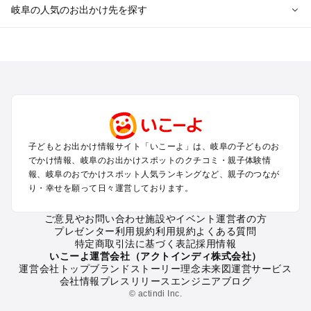
岐阜の人気のお出かけ先を探す
岐阜のエリアからプール子ども連れのお出かけスポット
を探す
犬山・一宮・小牧・瀬戸・各務原・尾張のプールお出かけ
岐阜・大垣・関ケ原・養老のプールお出かけ
恵那・中津川・多治見・可児・美濃加茂のプールお出かけ
高山・下呂・飛騨・奥飛騨周辺のプールお出かけ
郡上・美濃・関のプールお出かけ
子どもとお出かけ情報サイト「いこーよ」は、岐阜の子どものお
木曽路・木曽周辺のプールお出かけ
でかけ情報、岐阜のお出かけスポットのクチコミ・親子体験情
白川郷のプールお出かけ
報、岐阜のおでかけスポット人気ランキングなど、親子のつなが
り・幸せを願って日々運営しております。
岐阜の定番お出かけスポット
ご意見やお問い合わせ
施設やイベント運営者の方
岐阜の遊園地
プレゼンター利用規約
利用規約
よくある質問
岐阜の動物園
特定商取引法に基づく表記
採用情報
岐阜のバーベキュー
いこーよ運営会社（アクトインディ株式会社）
運営会社トップ
ブランドストーリー
理念
未来図
運営サービス
岐阜の釣り
会社情報
プレスリリース
エンジニアブログ
岐阜の牧場
© actindi Inc.
岐阜のプール