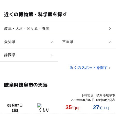
近くの博物館・科学館を探す
岐阜・大垣・関ケ原・養老
愛知県
三重県
静岡県
近くのスポットを探す
岐阜県岐阜市の天気
予報地点：岐阜県岐阜市
2026年08月07日 18時00分発表
08月07日
35
27
℃
[0]
℃
[+1]
くもり
(金)