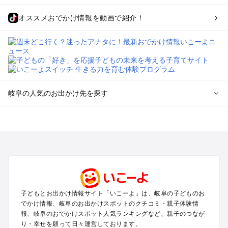
オススメおでかけ情報を動画で紹介！
岐阜の人気のお出かけ先を探す
岐阜のエリアからプール子ども連れのお出かけスポット
を探す
犬山・一宮・小牧・瀬戸・各務原・尾張のプールお出かけ
岐阜・大垣・関ケ原・養老のプールお出かけ
恵那・中津川・多治見・可児・美濃加茂のプールお出かけ
高山・下呂・飛騨・奥飛騨周辺のプールお出かけ
郡上・美濃・関のプールお出かけ
子どもとお出かけ情報サイト「いこーよ」は、岐阜の子どものお
木曽路・木曽周辺のプールお出かけ
でかけ情報、岐阜のお出かけスポットのクチコミ・親子体験情
白川郷のプールお出かけ
報、岐阜のおでかけスポット人気ランキングなど、親子のつなが
り・幸せを願って日々運営しております。