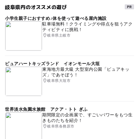
岐阜県内のオススメの遊び
夏休み自由研究
寒くても楽しめる
体験型イベント
小学生親子におすすめ♪体を使って遊べる屋内施設
プログラミングイベントあり
夏休み・自由研究2026
駐車場無料！クライミングや得点を狙うアク
ティビティに挑戦！
穴場
自然体験
室内
駅から近い
岐阜県土岐市
雨でも楽しめる
秋のお出かけ2026
おむつ交換台あり
幼児向け体験イベントあり
ピュアハートキッズランド イオンモール大垣
GW2016
冬のお出かけ
雨の日おでかけ
東海地方最大級 大型室内公園「ピュアキッ
ズ」であそぼう！
体験できる博物館
2014年夏休み特集
体験
岐阜県大垣市
春休み2027
天体観測・星空観察
夏休み2016
小学生向け体験イベントあり
雨の日でもOK
世界淡水魚園水族館 アクア・トト ぎふ
冬休み2025-2026
星空観察
学習施設
期間限定の企画展で、すごいパワーをもつ生
きものたちを紹介！
夏休み2026
遊びと学び
ミュージアム
三連休
岐阜県各務原市
天体観測
雨のお出かけ
食事持込OK