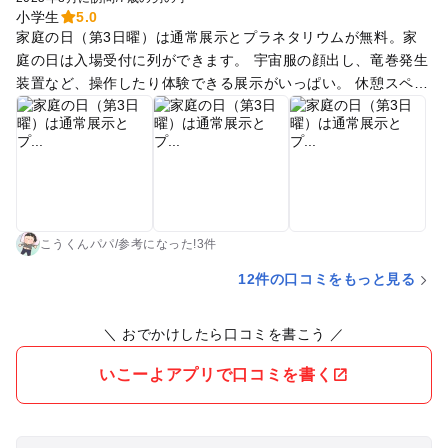
小学生
5.0
家庭の日（第3日曜）は通常展示とプラネタリウムが無料。家
庭の日は入場受付に列ができます。 宇宙服の顔出し、竜巻発生
装置など、操作したり体験できる展示がいっぱい。 休憩スペー
スは少しありますが、レストランやフードコートはないです。
外にキッチンカーがでてました。
こうくんパパ
/
参考に
なった!
3件
12件の口コミをもっと見る
＼ おでかけしたら口コミを書こう ／
いこーよアプリで口コミを書く