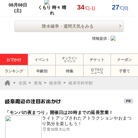
08月08日
34
27
くもり 時々 晴
℃
[-1]
℃
[0]
(土)
れ
降水確率・週間天気をみる
情報提供：
オンライン
おでかけ
イベント
チケット
クーポン
イベント
おでかけ
ランキング
年齢別
特集
子育て
ニュース
全国
東海
岐阜県
岐阜市科学館
岐阜周辺の注目お出かけ
「モンパの夜まつり」開催日は20時までの延長営業！
ライトアップされたアトラクションやおまつ
り気分を楽しもう！
愛知県犬山市