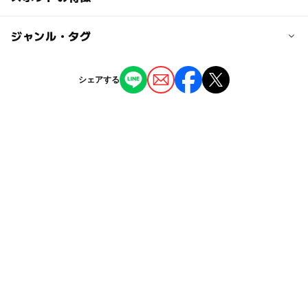
下車。
宇宙を学ぶ：〇
JR西岐阜駅から東へ徒歩約15分。
幼児向け体験あり：〇
◯
◯
駐車場あり
ジャンル・タグ
駅から近い
大人の料金
小学生向け体験あり：〇
310円
近くの駅
中学生向け体験あり：〇
高校生以上の入館料。プラネタリウム(入館料含む)は620
ー
ー
授乳室あり
託児所
ジャンル
プログラミングイベントあり：〇
西岐阜駅
シェアする
円。
無料観覧日あり：〇
体験施設
プラネタリウム・天文台
博物館・科学館
◯
ー
雨でもOK
ベビーカーOK
岐阜駅
タグ
◯
ー
食事持込OK
レストラン
駐車可能台数
夏休み2014
中学生向け体験イベントあり
76台
ー
◯
売店
オムツ交換台
ゴールデンウィーク2016
宇宙を学ぶ
駐車場料金
GW(ゴールデンウィーク)2027
駐車場無料
無料
駐車場あり
GW(ゴールデンウィーク)2015
gw2015
宇宙が学べる科学館
雨でも遊べる
ペルセウス座流星群
GW(ゴールデンウィーク)2016
科学館・博物館
夏休み2015
午後から遊べる