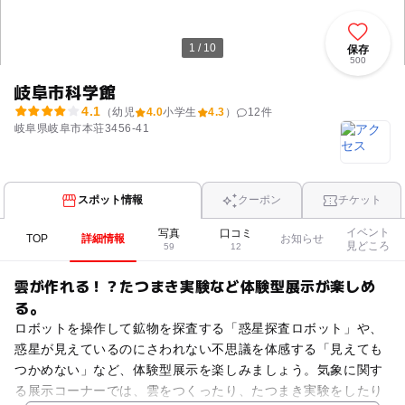
1 / 10
保存
500
岐阜市科学館
4.1
（幼児
4.0
小学生
4.3
）
12
件
岐阜県岐阜市本荘3456-41
スポット情報
クーポン
チケット
イベント
写真
口コミ
TOP
詳細情報
お知らせ
見どころ
59
12
雲が作れる！？たつまき実験など体験型展示が楽しめ
る。
ロボットを操作して鉱物を探査する「惑星探査ロボット」や、
惑星が見えているのにさわれない不思議を体感する「見えても
つかめない」など、体験型展示を楽しみましょう。気象に関す
る展示コーナーでは、雲をつくったり、たつまき実験をしたり