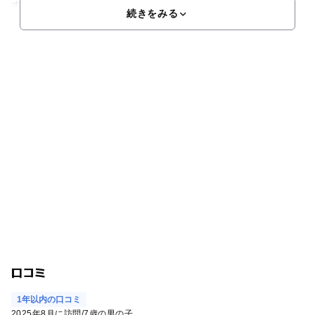
することができます。ほかに、土日祝日や夏休み期間などのお
続きをみる
口コミ
1年以内の口コミ
2025年8月に訪問
/
7歳の男の子