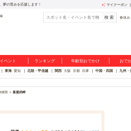
、夢の育みを応援します！
マイクーポン
春休み
イベント
ランキング
年齢別おでかけ
おで
東海
愛知
北陸・甲信越
関西
大阪
京都
兵庫
中国・四国
九州・
沖縄県
喜屋武岬