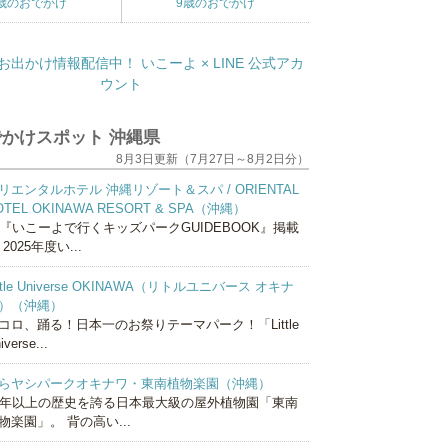
歳のおでかけ
9歳のおでかけ
かけスポット 沖縄県
8月3日更新（7月27日～8月2日分）
リエンタルホテル 沖縄リゾート＆スパ / ORIENTAL
OTEL OKINAWA RESORT & SPA（沖縄）
『いこーよで行くキッズパークGUIDEBOOK』掲載
 2025年度い...
ittle Universe OKINAWA（リトルユニバース オキナ
）（沖縄）
コロ、踊る！日本一のお祭りテーマパーク！「Little
iverse...
らヤシパークオキナワ・東南植物楽園（沖縄）
0年以上の歴史を誇る日本最大級の屋外植物園「東南
物楽園」。 背の高い...