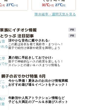
℃
27℃
31℃
27℃
[-3]
[+1]
[+2]
[0]
降水確率・週間天気を見る
け家族にイチオシ情報
とりっぷ 注目記事
涼やかな音色に癒やされる♪
この夏は浴衣を着て風鈴市・まつりへ！
親子で絵付け体験や絶景を満喫しよう
夏の朝に早起きしておでかけ♪
親子で神秘的なハスの絶景を楽しもう！
スイレンとの違い＆ハスまつり情報も
 親子のおでかけ特集 8月
今から準備！夏休みのお出かけ情報満載
おすすめ遊び場＆イベントをチェック！
年齢別や人気アトラクション情報など
子ども大満足のプール＆水遊びスポット