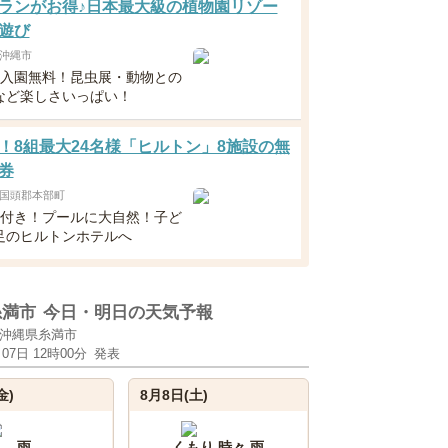
ランがお得♪日本最大級の植物園リゾー
遊び
沖縄市
下入園無料！昆虫展・動物との
など楽しさいっぱい！
！8組最大24名様「ヒルトン」8施設の無
券
国頭郡本部町
食付き！プールに大自然！子ど
足のヒルトンホテルへ
糸満市
今日・明日の天気予報
沖縄県糸満市
月07日 12時00分
発表
金)
8月8日(土)
雨
くもり 時々 雨