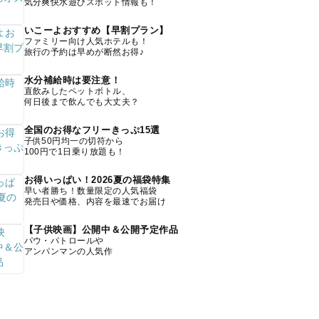
気分爽快水遊びスポット情報も！
いこーよおすすめ【早割プラン】
ファミリー向け人気ホテルも！
旅行の予約は早めが断然お得♪
水分補給時は要注意！
直飲みしたペットボトル、
何日後まで飲んでも大丈夫？
全国のお得なフリーきっぷ15選
子供50円均一の切符から
100円で1日乗り放題も！
お得いっぱい！2026夏の福袋特集
早い者勝ち！数量限定の人気福袋
発売日や価格、内容を最速でお届け
【子供映画】公開中＆公開予定作品
パウ・パトロールや
アンパンマンの人気作