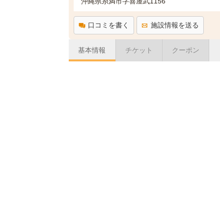
沖縄県糸満市字喜屋武1156
口コミを書く
施設情報を送る
基本情報
チケット
クーポン