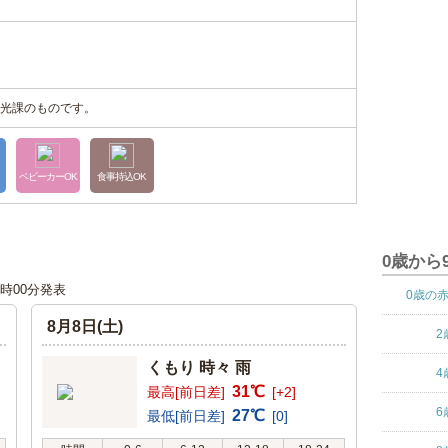
光課のものです。
ベビーカーOK
食事持込OK
0歳から
12時00分発表
0歳の
8月8日(土)
2
くもり 時々 雨
4
31℃
最高[前日差]
[+2]
6
27℃
最低[前日差]
[0]