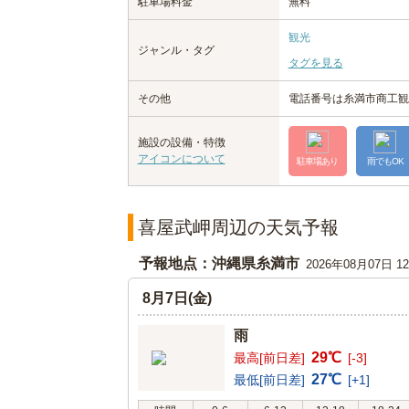
駐車場料金
無料
観光
ジャンル・タグ
タグを見る
その他
電話番号は糸満市商工観
施設の設備・特徴
アイコンについて
駐車場あり
雨でもOK
喜屋武岬周辺の天気予報
予報地点：沖縄県糸満市
2026年08月07日 
8月7日(金)
雨
29℃
最高[前日差]
[-3]
27℃
最低[前日差]
[+1]