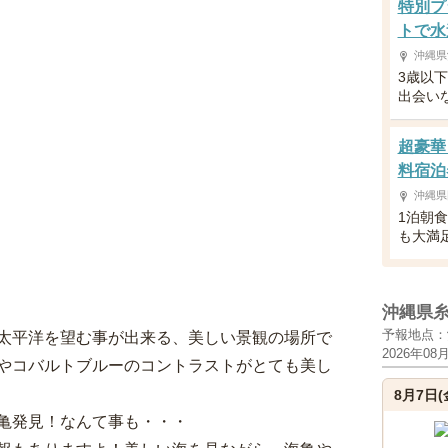
特別プ
トで水
沖縄県
3歳以
出会い
超豪華
料宿泊
沖縄県
1泊朝
も大満
沖縄県
予報地点：
太平洋を望む事が出来る、美しい景観の場所で
2026年08
やコバルトブルーのコントラストがとても美し
8月7日(
亀発見！なんて事も・・・