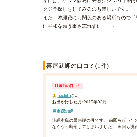
冬には、ケラマ諸島に来るクジラの目撃情
クジラ探しをしてみるのも楽しいです。
また、沖縄戦にも関係のある場所なので「
に平和を願う事も忘れずに・・・
喜屋武岬の口コミ(1件)
11年前の口コミ
nachiko
さん
お出かけした月:
2015年02月
最南端の岬
沖縄本島の最南端の岬です。 前回も行った
なくなり断念してしまいました。 今回も挑戦