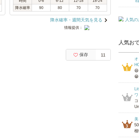
時間
0-6
6-12
12-18
18-24
8
降水確率
90
80
70
70
降水確率・週間天気を見る
情報提供：
人気おで
保存
11
オ
H
1

😁
L
ワ
2
コ
Un
美
5
3
植