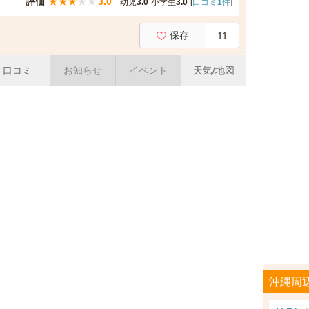
評価
★
★
★
★
★
3.0
幼児
3.0
小学生
3.0
[
口コミ
1
件
]
保存
11
口コミ
お知らせ
イベント
天気/地図
沖縄周