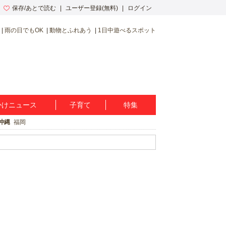
保存/あとで読む
ユーザー登録(無料)
ログイン
雨の日でもOK
動物とふれあう
1日中遊べるスポット
かけニュース
子育て
特集
沖縄
福岡