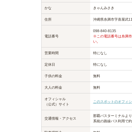
かな
きゃんみさき
住所
沖縄県糸満市字喜屋武11
098-840-8135
電話番号
※この電話番号は糸満市
い。
営業時間
特になし
定休日
特になし
子供の料金
無料
大人の料金
無料
オフィシャル
このスポットのオフィシ
（公式）サイト
那覇バスターミナルより
交通情報・アクセス
系統の路線バス利用で約1