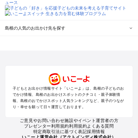
島根の人気のお出かけ先を探す
島根のエリアからプール子ども連れのお出かけスポット
を探す
松江・玉造・安来・奥出雲のプールお出かけ
出雲・石見銀山・宍道湖・大田のプールお出かけ
津和野・益田・浜田・江津のプールお出かけ
隠岐島のプールお出かけ
子どもとお出かけ情報サイト「いこーよ」は、島根の子どものお
島根の定番お出かけスポット
でかけ情報、島根のお出かけスポットのクチコミ・親子体験情
島根の遊園地
報、島根のおでかけスポット人気ランキングなど、親子のつなが
り・幸せを願って日々運営しております。
島根の動物園
島根のバーベキュー
ご意見やお問い合わせ
施設やイベント運営者の方
島根の釣り
プレゼンター利用規約
利用規約
よくある質問
島根の牧場
特定商取引法に基づく表記
採用情報
島根のプール
いこーよ運営会社（アクトインディ株式会社）