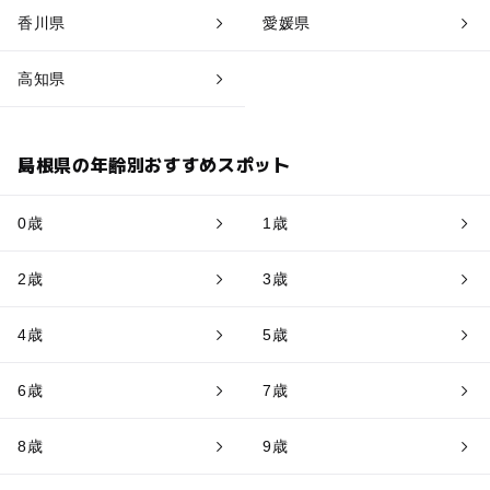
香川県
愛媛県
高知県
島根県の年齢別おすすめスポット
0歳
1歳
2歳
3歳
4歳
5歳
6歳
7歳
8歳
9歳