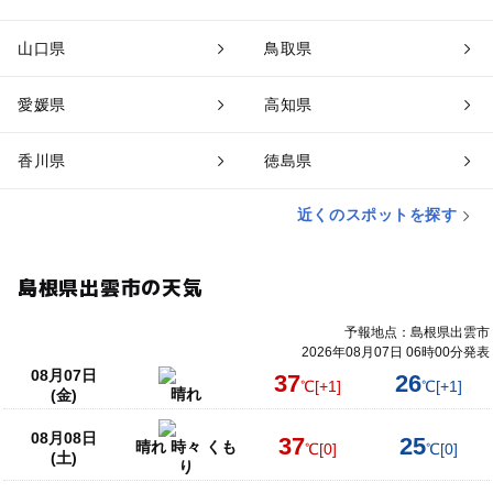
山口県
鳥取県
愛媛県
高知県
香川県
徳島県
近くのスポットを探す
島根県出雲市の天気
予報地点：島根県出雲市
2026年08月07日 06時00分発表
08月07日
37
26
℃
[+1]
℃
[+1]
晴れ
(金)
08月08日
37
25
晴れ 時々 くも
℃
[0]
℃
[0]
(土)
り