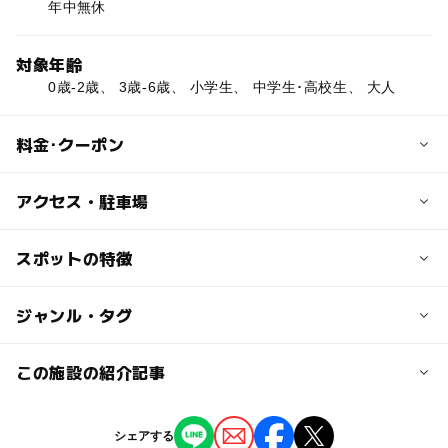
年中無休
対象年齢
0歳-2歳、 3歳-6歳、 小学生、 中学生･高校生、 大人
料金･クーポン
子供の料金
アクセス・駐車場
小中学生 400円
3歳から就学前 200円
交通アクセス
スポットの特徴
3歳未満は無料
JR山陰本線小田駅より徒歩約20分
◯
ー
駐車場あり
ジャンル・タグ
駅から近い
大人の料金
近くの駅
高校生以上 600円
小田駅
ー
ー
授乳室あり
託児所
ジャンル
この施設の紹介記事
65歳以上 400円
温泉・銭湯
◯
ー
雨でもOK
ベビーカーOK
江南駅
【島根】寒い冬に行きたい！一日中親子で楽
シェアする
しめるおすすめスーパー銭湯＆温泉4選