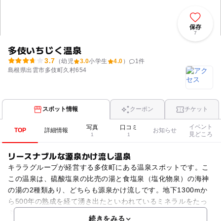
保存
7
多伎いちじく温泉
3.7
（幼児
3.0
小学生
4.0
）
1
件
島根県出雲市多伎町久村654
スポット情報
クーポン
チケット
イベント
写真
口コミ
TOP
詳細情報
お知らせ
見どころ
1
1
リースナブルな源泉かけ流し温泉
キララグループが経営する多伎町にある温泉スポットです。こ
この温泉は、硫酸塩泉の比売の湯と食塩泉（塩化物泉）の海神
の湯の2種類あり、どちらも源泉かけ流しです。地下1300mか
ら500年の熟成を経て湧き出たといわれているミネラルをたっ
ぷりの泉質です。また、多伎町特産のいちじくの葉を乾
続きをみる