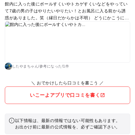
館内に入った後にボールすくいやトカゲすくいなどをやってい
て7歳の男の子はやりたいやりたい！とお風呂に入る前から誘
惑がありました。笑（縁日だからかは不明） どうにかこうにか
難を逃れ、お風呂に連れて行くことが出来ました。 肝心のお風
呂ですが、熱くもなく低くもなく丁度いい湯加減。 外風呂も田
舎道に電車が走る景色が見れて心休まりました。 サウナが無か
ったのとシャワーがちょっと弱かった事がマイナスポイント。
子供達は駄菓子屋コーナーでそれぞれ好きなお菓子を予算内で
選んでいたのでそれが1番楽しんでました。 ソフトクリームも
わりと大きめで美味しかったです！
したやまちゃん
/
参考に
なった!
1件
＼ おでかけしたら口コミを書こう ／
いこーよアプリで口コミを書く
以下情報は、最新の情報ではない可能性もあります。
お出かけ前に最新の公式情報を、必ずご確認下さい。