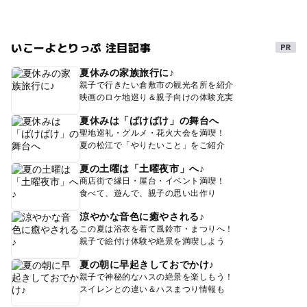
いこーよとりっぷ 注目記事
夏休みの家族旅行に♪
親子で行きたい倉敷市の観光名所を紹介
映画のロケ地巡り＆親子向けの体験充実
夏休みは「ばけばけ」の舞台へ
聖地巡礼・グルメ・花火大会を満喫！
夏の松江で「やりたいこと」をご紹介
夏の土曜は「土曜夜市」へ♪
商店街で縁日・屋台・イベント満喫！
食べて、遊んで、親子の思い出作り
涼やかな音色に癒やされる♪
この夏は浴衣を着て風鈴市・まつりへ！
親子で絵付け体験や絶景を満喫しよう
夏の朝に早起きしておでかけ♪
親子で神秘的なハスの絶景を楽しもう！
スイレンとの違い＆ハスまつり情報も