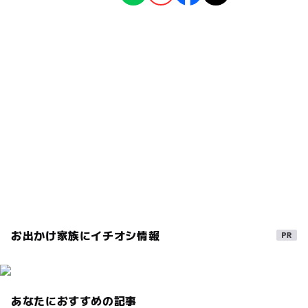
タグ
◯
◯
食事持込OK
レストラン
2025年1月30日
駐車可能台数
リーズナブルな温泉
雨の日でもOK
85台
◯
ー
売店
オムツ交換台
冬休み2025-2026
雨の日おでかけ
景観
駐車場料金
日帰り温泉施設
駅近い
源泉かけ流し
無料
冬のお出かけ
日帰り
スーパー銭湯
午後から遊べる
日帰り温泉
無料駐車場
夜まで遊べる
三連休
GW(ゴールデンウィーク)2027
夕陽百選
雨でも楽しめる
日本海
雨でも遊べる
春休み2027
スパ・温泉
お出かけ家族にイチオシ情報
あなたにおすすめの記事