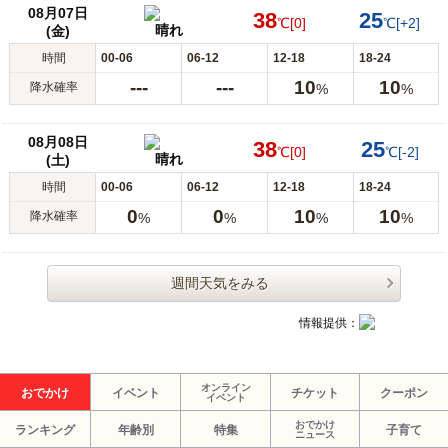
08月07日
38
25
℃
[0]
℃
[+2]
晴れ
(金)
時間
00-06
06-12
12-18
18-24
---
---
10
10
降水確率
%
%
08月08日
38
25
℃
[0]
℃
[-2]
晴れ
(土)
時間
00-06
06-12
12-18
18-24
0
0
10
10
降水確率
%
%
%
%
週間天気をみる
情報提供：
オンライン
おでかけ
イベント
チケット
クーポン
イベント
おでかけ
ランキング
年齢別
特集
子育て
ニュース