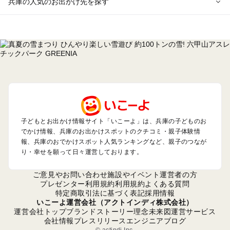
兵庫の人気のお出かけ先を探す
兵庫のエリアからプール子ども連れのお出かけスポット
を探す
神戸・有馬・六甲山・西宮・明石のプールお出かけ
姫路・加古川・播磨・赤穂のプールお出かけ
尼崎・宝塚・芦屋・三田のプールお出かけ
淡路島のプールお出かけ
城崎・豊岡・竹野のプールお出かけ
神鍋・養父・和田山・鉢伏のプールお出かけ
香住・湯村・浜坂のプールお出かけ
子どもとお出かけ情報サイト「いこーよ」は、兵庫の子どものお
でかけ情報、兵庫のお出かけスポットのクチコミ・親子体験情
報、兵庫のおでかけスポット人気ランキングなど、親子のつなが
兵庫の定番お出かけスポット
り・幸せを願って日々運営しております。
兵庫の遊園地
兵庫の動物園
ご意見やお問い合わせ
施設やイベント運営者の方
兵庫のバーベキュー
プレゼンター利用規約
利用規約
よくある質問
特定商取引法に基づく表記
採用情報
兵庫の釣り
いこーよ運営会社（アクトインディ株式会社）
兵庫の牧場
運営会社トップ
ブランドストーリー
理念
未来図
運営サービス
兵庫のプール
会社情報
プレスリリース
エンジニアブログ
兵庫のアスレチック
© actindi Inc.