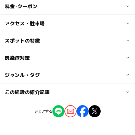
料金･クーポン
子供の料金
アクセス・駐車場
～リフト・キッズ券～
【リフト券】
交通アクセス
スポットの特徴
・1日券：3,500円
【車の場合】
・ナイター券：3,000円
北近畿豊岡自動車道・日高神鍋高原I.Cを降りて左折、11k
◯
ー
駐車場あり
感染症対策
駅から近い
【キッズエリア券】
m/15分
キッズエリア券：2,000円
【電車の場合】
※雪のゆうえんちの入場には、リフト券または、キッズエ
◯
ー
授乳室あり
託児所
ジャンル・タグ
【ご来場前に】
JR山陰本線江原駅から全但バスで25分、ゆとろぎ前下
リア券が必要になります。
ご来場前に以下の事項を確認し1つでも当てはまるお客様
車、徒歩5分
※３歳未満は、保護者の方がリフト券またはキッズエリア
ー
◯
雨でもOK
ベビーカーOK
は、スキー場へのご来場をお控え下さい。
ジャンル
この施設の紹介記事
券をお買い求め頂き、必ず同伴してご乗車ください。安全
1.過去2週間以内に海外への渡航履歴がある方
駐車可能台数
のためご協力をお願いいたします。
スキー場
2.過去1週間以内に体温が37.5度以上ある方
ー
◯
食事持込OK
レストラン
1,000台
この冬、家族で行きたい！ 関西のおすすめス
3.最近風邪の症状がある方及び咳が出る方
シェアする
～雪のゆうえんち～
キー場4選
4.ご家族・濃厚接触者のある方が上記に当てはまる場合
ー
◯
売店
オムツ交換台
タグ
【ふわふわ遊具】【雪のメリーゴーランド】
駐車場料金
2026年6月23日
・リフト券または、キッズエリア券が必要になります
スノーボードスクール
初めての雪遊び2025-2026
【ご来場時のお願い】
1,500円
【関西】気軽に雪遊びができるおすすめスポ
【スノーモービル体験】