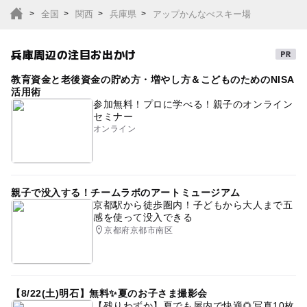
全国
関西
兵庫県
アップかんなべスキー場
兵庫周辺の注目お出かけ
教育資金と老後資金の貯め方・増やし方＆こどものためのNISA
活用術
参加無料！プロに学べる！親子のオンライン
セミナー
オンライン
親子で没入する！チームラボのアートミュージアム
京都駅から徒歩圏内！子どもから大人まで五
感を使って没入できる
京都府京都市南区
【8/22(土)明石】無料✨夏のお子さま撮影会
【残りわずか】夏でも屋内で快適🌻写真10枚