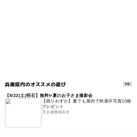
・スキー場内の共有施設（レストラン・レンタル・休憩
ット11選 子供向けの遊び満載♪
キッズパークあり
・2,500円/回（中学生未満のお子様は、保護者同伴）※同
所・発券・トイレ・更衣室等）
2025年12月1日
駐車場詳細
伴者の方もチケットが必要です。
キッズパークがあるスキー場2025-2026
暑い日でもOK
ご利用の際は、必ず消毒を行い、マスクの着用をお願い
平日・ナイターは駐車料金無料。
【スノーラフティング】
致します。
雪見風呂
雪遊び体験2025-2026
そり遊び
・2,500円/回
・どの施設においても長時間の利用や滞在はご遠慮くださ
い。
コロナ対策
雪ソリ遊び2025-2026
・飲食を行う際は、マイカーでの飲食を推奨します。
↓↓↓詳しくはオフィシャルサイトへ↓↓↓
雪そり遊び2025-2026
アクティビティ
冬
運動
・スキー場利用時もフェイスマスクなどの着用を推奨しま
す。
冬休み2025-2026
ファミリーゲレンデ
大人の料金
・リフト乗車時、相乗りはご遠慮ください。
スノーエスカレーター
冬のお出かけ
夏休み2026
～リフト・キッズ券～
【リフト券】
スキー以外も楽しめるスキー場2025-2026
天体観測
兵庫県内のオススメの遊び
・平日1日券：4,500円
ファミリーレッスン
初心者向けスキー場2025-2026
・休日1日券：5,800円
【8/22(土)明石】無料✨夏のお子さま撮影会
・ナイター券：3,500円
【残りわずか】夏でも屋内で快適🌻写真10枚
雪遊び2025-2026
GW(ゴールデンウィーク)2027
プレゼント
【キッズエリア券】
兵庫県明石市
外遊び
スキーレンタル2025-2026
涼しい
GW
キッズエリア券：2,000円
※雪のゆうえんちの入場には、リフト券または、キッズエ
レンタルあり
シルバーウィーク2026
リア券が必要になります。
※３歳未満は、保護者の方がリフト券またはキッズエリア
スノーストライダー
雪遊び以外も楽しめるスキー場