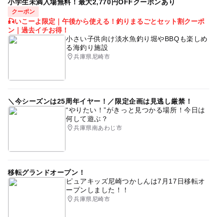
小学生未満入場無料！最大2,770円OFFクーポンあり
朝から遊べる
バギー
キッズスクール
クーポン
🎣いこーよ限定｜午後から使える！釣りまるごとセット割クーポ
午後から遊べる
ン｜過去イチお得！
小さい子供向け淡水魚釣り堀やBBQも楽しめ
る海釣り施設
兵庫県尼崎市
＼今シーズンは25周年イヤー！／限定企画は見逃し厳禁！
“やりたい！”がきっと見つかる場所！今日は
何して遊ぶ？
兵庫県南あわじ市
移転グランドオープン！
ピュアキッズ尼崎つかしんは7月17日移転オ
ープンしました！！
兵庫県尼崎市