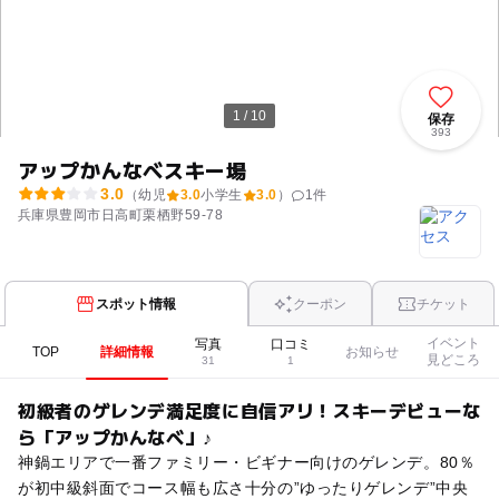
1 / 10
保存
393
アップかんなべスキー場
3.0
（幼児
3.0
小学生
3.0
）
1
件
兵庫県豊岡市日高町栗栖野59-78
スポット情報
クーポン
チケット
イベント
写真
口コミ
TOP
詳細情報
お知らせ
見どころ
31
1
初級者のゲレンデ満足度に自信アリ！スキーデビューな
ら「アップかんなべ」♪
神鍋エリアで一番ファミリー・ビギナー向けのゲレンデ。80％
が初中級斜面でコース幅も広さ十分の”ゆったりゲレンデ”中央