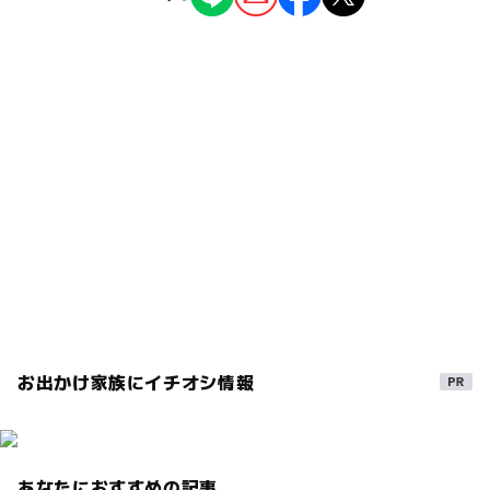
土日祝日（1日）：1000円
前沢駅
温泉・銭湯
18:00以降 600円
◯
ー
雨でもOK
ベビーカーOK
駐車可能台数
＊貸室料金
タグ
ー
◯
食事持込OK
レストラン
80台
3時間以下 2,000円～
サウナ
冬休み2025-2026
全身浴
食堂
2時間以上4時間未満 3,000円～
◯
◯
売店
オムツ交換台
4時間以上 5,000円～
駐車場料金
自動販売機コーナー
食事処
展望風呂
無料
午後から遊べる
雨でも遊べる
雨の日でもOK
電気風呂
日帰り
雨でも楽しめる
駐車場あり
無料駐車場
GW(ゴールデンウィーク)2027
春休み2027
源泉
奥州市
夜まで遊べる
雨の日おでかけ
天然温泉
冬のお出かけ
お出かけ家族にイチオシ情報
家族で温泉
売店
マッサージコーナー
あなたにおすすめの記事