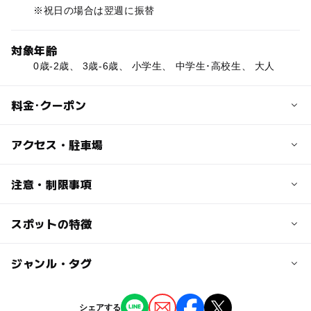
※祝日の場合は翌週に振替
対象年齢
0歳-2歳、 3歳-6歳、 小学生、 中学生･高校生、 大人
料金･クーポン
子供の料金
アクセス・駐車場
平日（終日）：400円
土日祝日（3時間まで）：400円
交通アクセス
注意・制限事項
土日祝日（1日）：500円
・電車の場合
18:00以降 300円
JR前沢駅から県道243号線経由で3.4km（車で10分）
スポットの特徴
※施設利用に関して条件や制限がある場合がございます。
＊未就学児は無料です
・お車の場合
お出かけ前に施設への確認をおすすめします。
東北自動車道 平泉前沢インターチェンジから国道4号線経
◯
ー
駐車場あり
ジャンル・タグ
駅から近い
大人の料金
由で3km（車で8分）
平日（終日）：800円
土日祝日（3時間まで）：800円
ー
ー
授乳室あり
託児所
ジャンル
近くの駅
シェアする