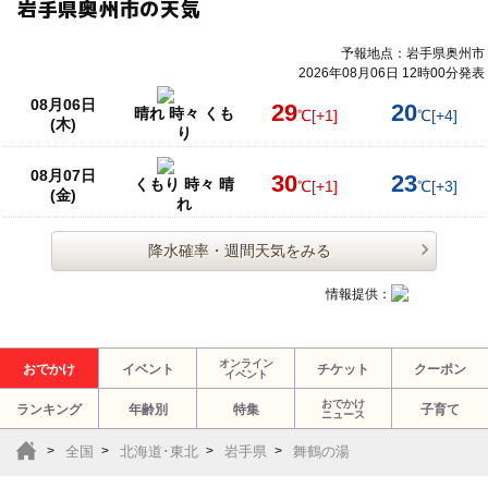
岩手県奥州市の天気
予報地点：岩手県奥州市
2026年08月06日 12時00分発表
08月06日
29
20
晴れ 時々 くも
℃
[+1]
℃
[+4]
(木)
り
08月07日
30
23
くもり 時々 晴
℃
[+1]
℃
[+3]
(金)
れ
降水確率・週間天気をみる
情報提供：
オンライン
おでかけ
イベント
チケット
クーポン
イベント
おでかけ
ランキング
年齢別
特集
子育て
ニュース
全国
北海道･東北
岩手県
舞鶴の湯