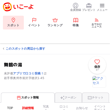
会員登録
プレゼント
メニュー
おでかけ
スポット
イベント
ランキング
特集
ニュース
このスポットの周辺から探す
舞鶴の湯
保存
17
未評価
アプリで口コミ投稿！
岩手県奥州市前沢字徳沢1-45
スポット情報
クーポン
チケット
イベント
写真
口コミ
TOP
詳細情報
お知らせ
見どころ