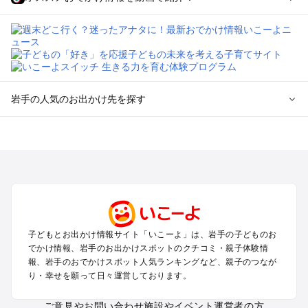
岩手の人気のお出かけ先を探す
岩手のエリアからプール子ども連れのお出かけスポット
を探す
盛岡・雫石・鶯宿周辺のプールお出かけ
花巻・北上・遠野のプールお出かけ
平泉・一関・奥州のプールお出かけ
安比・八幡平・二戸のプールお出かけ
三陸海岸周辺のプールお出かけ
子どもとお出かけ情報サイト「いこーよ」は、岩手の子どものお
でかけ情報、岩手のお出かけスポットのクチコミ・親子体験情
岩手の定番お出かけスポット
報、岩手のおでかけスポット人気ランキングなど、親子のつなが
り・幸せを願って日々運営しております。
岩手の遊園地
岩手の動物園
ご意見やお問い合わせ
施設やイベント運営者の方