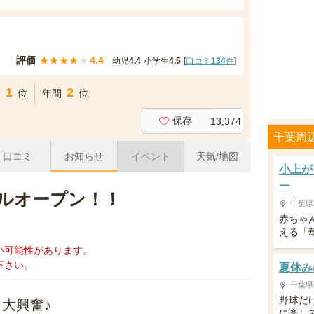
評価
★
★
★
★
★
4.4
幼児
4.4
小学生
4.5
[
口コミ
134
件
]
1
2
間
位
年間
位
保存
13,374
千葉周
口コミ
お知らせ
イベント
天気/地図
小上が
ー
ルオープン！！
千葉県
赤ちゃ
える「
い可能性があります。
下さい。
夏休み
千葉県
野球だ
大興奮♪
に楽し