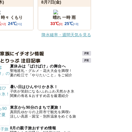
木)
8月7日(金)
 時々 くもり
晴れ 一時 雨
℃
24℃
33℃
25℃
[+2]
[+1]
[0]
[+3]
降水確率・週間天気を見る
け家族にイチオシ情報
とりっぷ 注目記事
夏休みは「ばけばけ」の舞台へ
聖地巡礼・グルメ・花火大会を満喫！
夏の松江で「やりたいこと」をご紹介
暑い日はひんやりかき氷！
子供が笑顔になる♪ふわふわ天然かき氷
関東の有名＆おすすめ店を厳選紹介
東京から90分のまちで夏旅！
真田氏ゆかりの上田市で観光を満喫♪
涼しい高原・国宝・別所温泉をめぐる旅
8月の親子旅おすすめ情報