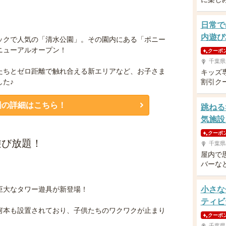
日常で
内遊び
ックで人気の「清水公園」。その園内にある「ポニー
リニューアルオープン！
クーポ
千葉県
たちとゼロ距離で触れ合える新エリアなど、お子さま
キッズ
た♪
割引ク
場の詳細はこちら！
跳ねる
気施設
クーポ
遊び放題！
千葉県
屋内で
バーな
巨大なタワー遊具が新登場！
小さな
ティビ
何本も設置されており、子供たちのワクワクが止まり
クーポ
千葉県