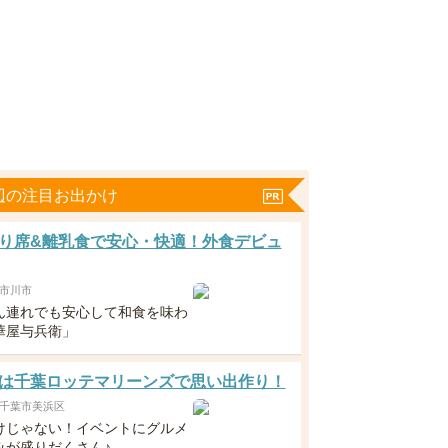
辺の注目お出かけ
り席&離乳食で安心・快適！外食デビュ
市川市
ん連れでも安心して和食を味わ
華屋与兵衛」
は千葉ロッテマリーンズで思い出作り！
千葉市美浜区
けじゃない！イベントにグルメ
みが盛りだくさん♪