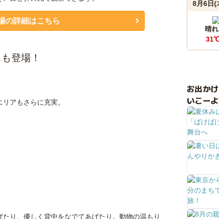
8月6日(
場の詳細はこちら
晴れ
31
ちも登場！
お出か
いこーよ
エリアもさらに充実。
げたり、優しく背中をなでてあげたり。動物の温もり