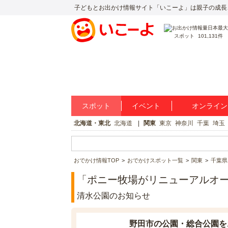
子どもとお出かけ情報サイト「いこーよ」は親子の成長
スポット
101,131件
スポット
イベント
オンライン
北海道・東北
北海道
関東
東京
神奈川
千葉
埼玉
おでかけ情報TOP
おでかけスポット一覧
関東
千葉県
「ポニー牧場がリニューアルオ
清水公園のお知らせ
野田市の公園・総合公園を