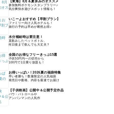
【東海】8月＆夏休みのオススメ
参加無料ポケモンスタンプラリー♪
気分爽快水遊びスポット情報も！
いこーよおすすめ【早割プラン】
ファミリー向け人気ホテルも！
旅行の予約は早めが断然お得♪
水分補給時は要注意！
直飲みしたペットボトル、
何日後まで飲んでも大丈夫？
全国のお得なフリーきっぷ15選
子供50円均一の切符から
100円で1日乗り放題も！
お得いっぱい！2026夏の福袋特集
早い者勝ち！数量限定の人気福袋
発売日や価格、内容を最速でお届け
【子供映画】公開中＆公開予定作品
パウ・パトロールや
アンパンマンの人気作