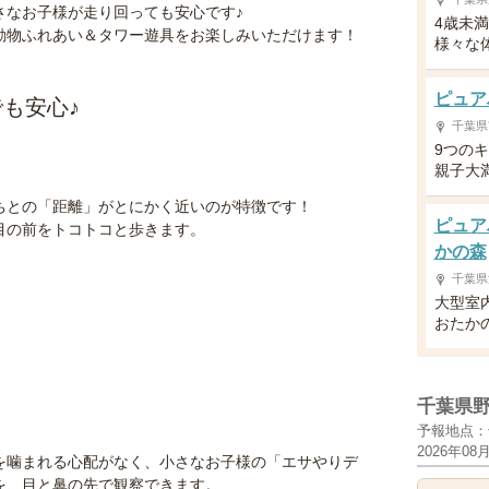
さなお子様が走り回っても安心です♪
4歳未
動物ふれあい＆タワー遊具をお楽しみいただけます！
様々な
ピュア
も安心♪
千葉県
9つの
親子大
ちとの「距離」がとにかく近いのが特徴です！
ピュア
目の前をトコトコと歩きます。
かの森
千葉県
大型室
おたか
千葉県
予報地点：
2026年08
を噛まれる心配がなく、小さなお子様の「エサやりデ
を、目と鼻の先で観察できます。