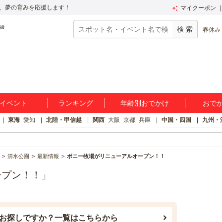
、夢の育みを応援します！
マイクーポン
春休み
イベント
ランキング
年齢別おでかけ
おで
東海
愛知
北陸・甲信越
関西
大阪
京都
兵庫
中国・四国
九州・
清水公園
最新情報
ポニー牧場がリニューアルオープン！！
ープン！！」
お探しですか？一覧はこちらから