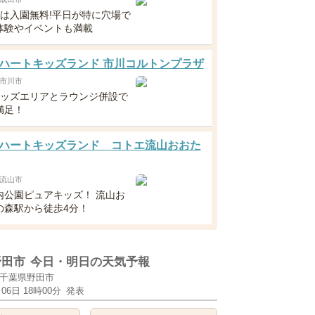
満は入園無料!平日が特に穴場で
体験やイベントも満載
ハートキッズランド 市川コルトンプラザ
市川市
キッズエリアとラウンジ併設で
満足！
ハートキッズランド コトエ流山おおた
流山市
内公園ピュアキッズ！ 流山お
の森駅から徒歩4分！
野田市
今日・明日の天気予報
千葉県野田市
月06日 18時00分
発表