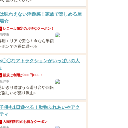
は味わえない浮遊感！家族で楽しめる屋
場☆
いこーよ限定のお得なクーポン！
ン
浦安市
専用エリアで安心！今なら半額
ーポンでお得に遊べる
×〇〇なアトラクションがいっぱいの人
♪
新規ご利用が300円OFF！
ン
松戸市
思いきり遊ぼう☆滑り台や回転
ど楽しいが盛り沢山♪
子供も1日遊べる！動物ふれあいやアク
ティ
入園料割引のお得なクーポン
ン
成田市