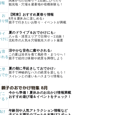
関東からの日帰り～1泊旅にぴったり
観光地・穴場＆避暑地や収穫体験も！
【関東】おすすめ夏祭り情報
8月＆夏休みに楽しめる♪
親子で行きたいお祭り・イベントが満載
夏のドライブ＆おでかけにも♪
八ヶ岳・清里エリアで日帰り～1泊旅！
北杜市の人気＆穴場観光スポット厳選
涼やかな音色に癒やされる♪
この夏は浴衣を着て風鈴市・まつりへ！
親子で絵付け体験や絶景を満喫しよう
夏の朝に早起きしておでかけ♪
親子で神秘的なハスの絶景を楽しもう！
スイレンとの違い＆ハスまつり情報も
 親子のおでかけ特集 8月
今から準備！夏休みのお出かけ情報満載
おすすめ遊び場＆イベントをチェック！
年齢別や人気アトラクション情報など
子ども大満足のプール＆水遊びスポット