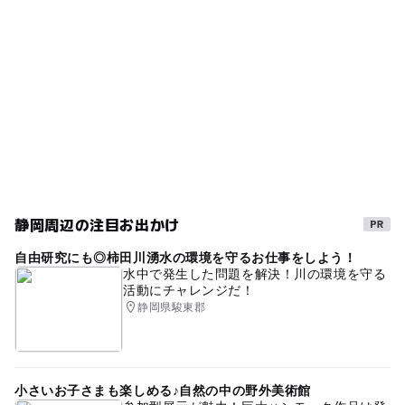
下田市
夏休み2016
波が穏やか
夏休み2026
120台
◯
ー
売店
オムツ交換台
トイレあり
磯遊び場
午後から遊べる
駐車場料金
監視・救護所あり
朝から遊べる
海水浴
漁業体験
1,000円
ハイキング
GW(ゴールデンウィーク)2027
駐車場詳細
駐車場あり
ドライブ
穴場
プライベートビーチ
1日の料金 （8月31日まで有料）
水シャワーあり
食事持込OK
更衣室あり
旅行
シュノーケリング
トレッキング
磯釣り
伊豆
静岡周辺の注目お出かけ
7月下旬～
自然体験
無料施設
シャワーあり
自由研究にも◎柿田川湧水の環境を守るお仕事をしよう！
小さなお子さん連れの方も安心
静岡県
磯遊び
水中で発生した問題を解決！川の環境を守る
活動にチャレンジだ！
マリンスポーツ
下田・白浜
静岡県駿東郡
小さいお子さまも楽しめる♪自然の中の野外美術館