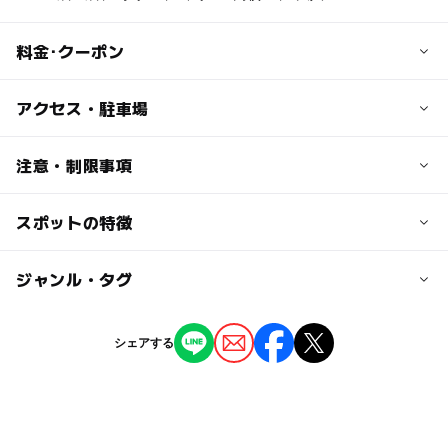
料金･クーポン
子供の料金
アクセス・駐車場
無料
交通アクセス
注意・制限事項
大人の料金
【バス】
無料
伊豆急下田駅よりバス15分
スポットの特徴
水シャワーあり（有料）
乗り場／10番・爪木崎行き
更衣室あり（有料）
降り場／グリーンエリア前下車･･･徒歩3分
監視・救護所あり
◯
ー
駐車場あり
ジャンル・タグ
駅から近い
【車】
伊豆急下田駅より13分
ー
ー
授乳室あり
託児所
ジャンル
シェアする
近くの駅
海水浴場
ー
ー
雨でもOK
ベビーカーOK
伊豆急下田駅
タグ
◯
ー
食事持込OK
レストラン
駐車可能台数