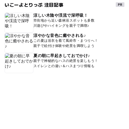
いこーよとりっぷ 注目記事
涼しい木陰や渓流で深呼吸！
市街地から近い森林浴スポットも多数
川遊びやハイキングを親子で満喫♪
涼やかな音色に癒やされる♪
この夏は浴衣を着て風鈴市・まつりへ！
親子で絵付け体験や絶景を満喫しよう
夏の朝に早起きしておでかけ♪
親子で神秘的なハスの絶景を楽しもう！
スイレンとの違い＆ハスまつり情報も