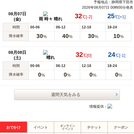
予報地点：静岡県下田市
2026年08月07日 00時00分発表
08月07日
32
25
℃
[-2]
℃
[+1]
雨 時々 晴れ
(金)
時間
00-06
06-12
12-18
18-24
30
40
30
10
降水確率
%
%
%
%
08月08日
32
24
℃
[0]
℃
[-1]
晴れ
(土)
時間
00-06
06-12
12-18
18-24
0
0
0
0
降水確率
%
%
%
%
週間天気をみる
情報提供：
オンライン
おでかけ
イベント
チケット
クーポン
イベント