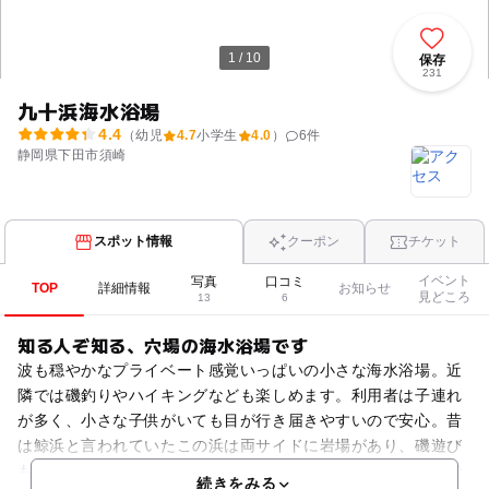
1 / 10
保存
231
九十浜海水浴場
4.4
（幼児
4.7
小学生
4.0
）
6
件
静岡県下田市須崎
スポット情報
クーポン
チケット
イベント
写真
口コミ
TOP
詳細情報
お知らせ
見どころ
13
6
知る人ぞ知る、穴場の海水浴場です
波も穏やかなプライベート感覚いっぱいの小さな海水浴場。近
隣では磯釣りやハイキングなども楽しめます。利用者は子連れ
が多く、小さな子供がいても目が行き届きやすいので安心。昔
は鯨浜と言われていたこの浜は両サイドに岩場があり、磯遊び
も楽しめます。須崎御用邸の近くにあり、シュノーケリングで
続きをみる