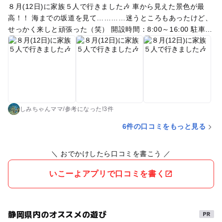
８月(12日)に家族５人で行きました🎶 車から見えた景色が最
高！！ 海までの坂道を見て…………迷うところもあったけど、
せっかく来しと頑張った（笑） 開設時間：8:00～16:00 駐車
場 1,000円 トイレ ○ シャワー ○300円(温水) 更衣室
○ 海の家 ○(一軒) レンタル パラソル(2,000円)
ベッド(1,000円) 浮輪(500円) 空気入
れ(有料) とにかく海までの坂道が長くて急。 荷物が多いと辛
い。 小さい子は頑張れ……。 我が家の5歳児も帰りは暑さと坂
道の登りが大変そうでしたが「抱っこ」とは言わず頑張ってく
れました。母はバテバテでした（笑） 海🌊波も穏やかで砂浜も
しみちゃんママ
/
参考に
なった!
3件
綺麗でした✨ 泳ぐよりも、シュノーケルがしたくて行ったの
6件の口コミをもっと見る
で、透明度の高い海で子供達は夢中で潜っていました。 魚肉ソ
ーセージを持っていき🐠🐟️魚達に餌付けも出来ました！！ 外国
＼ おでかけしたら口コミを書こう ／
人の方が多くて、テント内でBBQしながらガンガン音楽をかけ
ていたので、海外に来たような雰囲気があり私達家族は楽しめ
いこーよアプリで口コミを書く
ました🎶
静岡県内のオススメの遊び