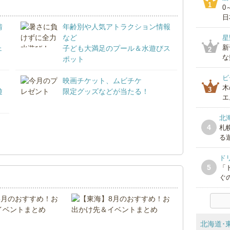
1
0
日
情
年齢別や人気アトラクション情報
など
星
新
ェ
子ども大満足のプール＆水遊びス
2
な
ポット
ビ
映画チケット、ムビチケ
木
3
遊
限定グッズなどが当たる！
エ
北
4
札
！
る遊
ド
5
「
ぐの
北海道･