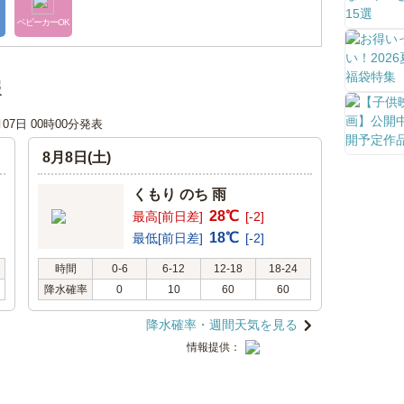
ベビーカーOK
報
月07日 00時00分発表
8月8日(土)
くもり のち 雨
28℃
最高[前日差]
[-2]
18℃
最低[前日差]
[-2]
時間
0-6
6-12
12-18
18-24
降水確率
0
10
60
60
降水確率・週間天気を見る
情報提供：