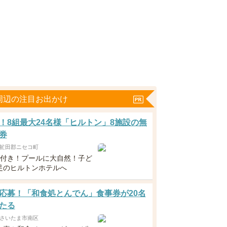
周辺の注目お出かけ
！8組最大24名様「ヒルトン」8施設の無
券
虻田郡ニセコ町
食付き！プールに大自然！子ど
足のヒルトンホテルへ
応募！「和食処とんでん」食事券が20名
たる
さいたま市南区