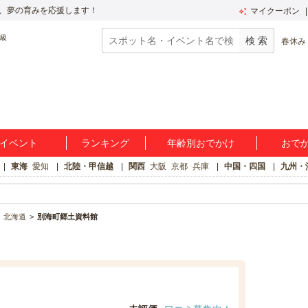
、夢の育みを応援します！
マイクーポン
春休み
イベント
ランキング
年齢別おでかけ
おで
東海
愛知
北陸・甲信越
関西
大阪
京都
兵庫
中国・四国
九州・
北海道
別海町郷土資料館