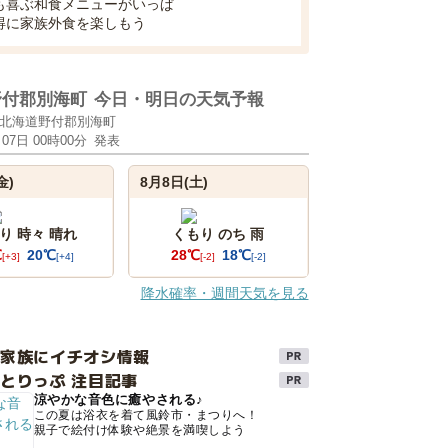
も喜ぶ和食メニューがいっぱ
得に家族外食を楽しもう
野付郡別海町
今日・明日の天気予報
北海道野付郡別海町
月07日 00時00分
発表
金)
8月8日(土)
り 時々 晴れ
くもり のち 雨
℃
20℃
28℃
18℃
[+3]
[+4]
[-2]
[-2]
降水確率・週間天気を見る
け家族にイチオシ情報
とりっぷ 注目記事
涼やかな音色に癒やされる♪
この夏は浴衣を着て風鈴市・まつりへ！
親子で絵付け体験や絶景を満喫しよう