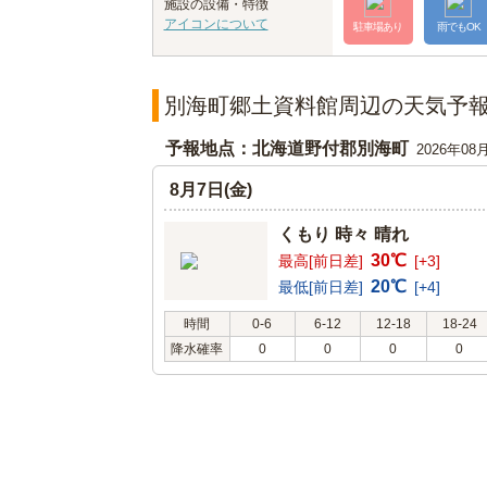
施設の設備・特徴
アイコンについて
駐車場あり
雨でもOK
別海町郷土資料館周辺の天気予
予報地点：北海道野付郡別海町
2026年08
8月7日(金)
くもり 時々 晴れ
30℃
最高[前日差]
[+3]
20℃
最低[前日差]
[+4]
時間
0-6
6-12
12-18
18-24
降水確率
0
0
0
0