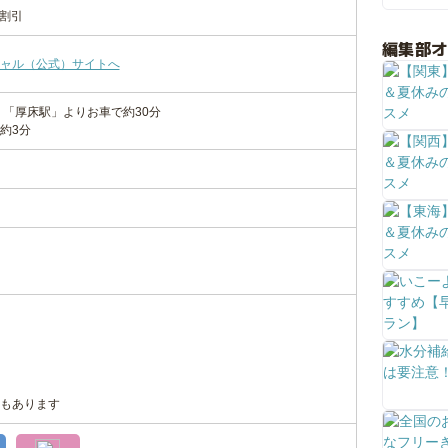
体割引
編集部
ャル（公式）サイトへ
）「厚床駅」よりお車で約30分
約3分
もあります