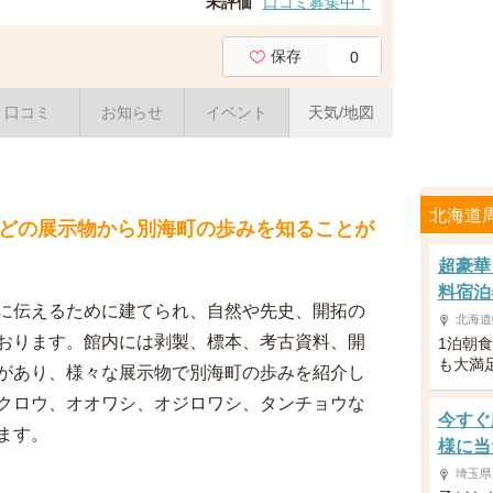
未評価
口コミ募集中！
保存
0
口コミ
お知らせ
イベント
天気/地図
北海道
どの展示物から別海町の歩みを知ることが
超豪華
料宿泊
に伝えるために建てられ、自然や先史、開拓の
北海道
おります。館内には剥製、標本、考古資料、開
1泊朝
も大満
があり、様々な展示物で別海町の歩みを紹介し
クロウ、オオワシ、オジロワシ、タンチョウな
今すぐ
ます。
様に当
埼玉県