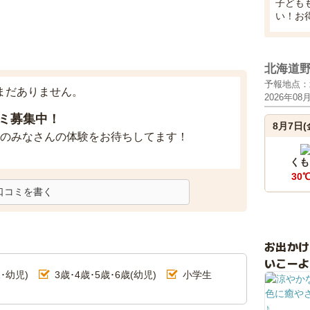
子ども
い！お
北海道
予報地点：
まだありません。
2026年08
ミ募集中！
8月7日(
のみなさんの体験をお待ちしてます！
くも
30
口コミを書く
お出か
いこーよ
･幼児)
3歳･4歳･5歳･6歳(幼児)
小学生