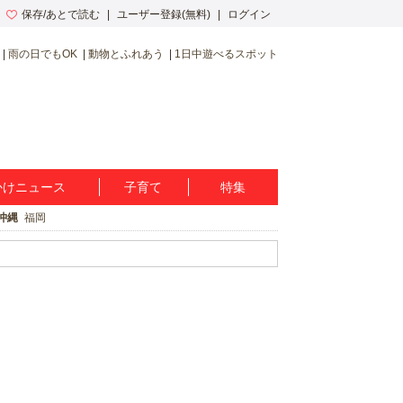
保存/あとで読む
ユーザー登録(無料)
ログイン
雨の日でもOK
動物とふれあう
1日中遊べるスポット
かけニュース
子育て
特集
沖縄
福岡