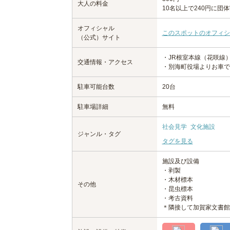
大人の料金
10名以上で240円に団
オフィシャル
このスポットのオフィシ
（公式）サイト
・JR根室本線（花咲線
交通情報・アクセス
・別海町役場よりお車で
駐車可能台数
20台
駐車場詳細
無料
社会見学
文化施設
ジャンル・タグ
タグを見る
施設及び設備
・剥製
・木材標本
その他
・昆虫標本
・考古資料
＊隣接して加賀家文書館