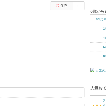
保存
0
0歳から
0歳の
2
4
6
8
人気おで
フ
店