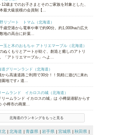
～12歳までのお子さまとそのご家族を対象とした、
本最大級規模の会員制【...
野リゾート トマム（北海道）
千歳空港から電車や車で約90分。約1,000haの広大
敷地の高台に針葉...
ー玉と木のおもちゃ アトリエマーブル（北海道）
のぬくもりとアートが紡ぐ、創造と癒しのアトリ
。「アトリエマーブル」へよ...
海道グリーンランド（北海道）
幌から高速道路ご利用で30分！！気軽に遊びに来れ
園地です♪ 道...
リームランド イカロスの城（北海道）
ドリームランド イカロスの城」は 小樽築港駅からす
 小樽市の商業...
北海道のランキングをもっと見る
東北
北海道
青森県
岩手県
宮城県
秋田県