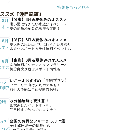
特集をもっと見る
オススメ「注目記事」
【関東】8月＆夏休みのオススメ
暑い夏に行きたい水遊びイベント♪
夏の定番恐竜＆昆虫展も開催！
【関西】8月＆夏休みのオススメ
夏休みの思い出作りに行きたい夏祭り
水遊びスポット＆子供無料イベントも
【東海】8月＆夏休みのオススメ
参加無料ポケモンスタンプラリー♪
気分爽快水遊びスポット情報も！
いこーよおすすめ【早割プラン】
ファミリー向け人気ホテルも！
旅行の予約は早めが断然お得♪
水分補給時は要注意！
直飲みしたペットボトル、
何日後まで飲んでも大丈夫？
全国のお得なフリーきっぷ15選
子供50円均一の切符から