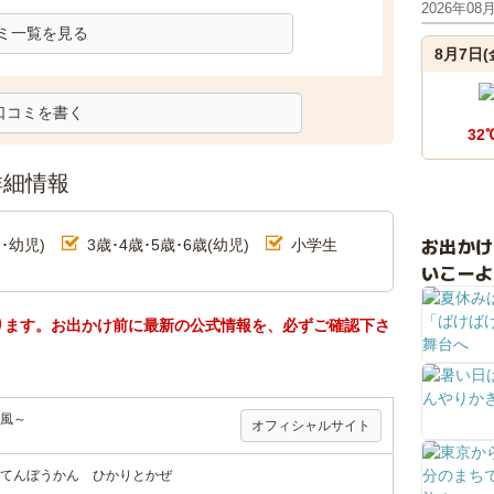
2026年08
ミ一覧を見る
8月7日(
口コミを書く
32
詳細情報
お出か
･幼児)
3歳･4歳･5歳･6歳(幼児)
小学生
いこーよ
ります。お出かけ前に最新の公式情報を、必ずご確認下さ
風～
オフィシャルサイト
てんぼうかん ひかりとかぜ