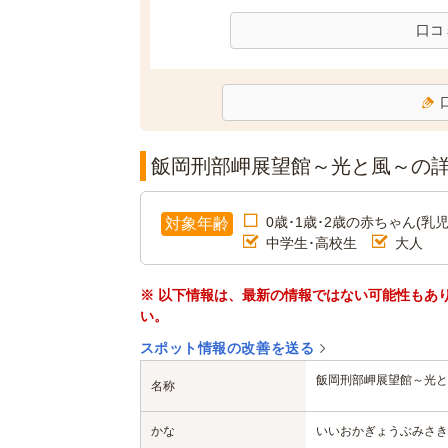
口コ
飯岡刑部岬展望館～光と風～の
0歳･1歳･2歳の赤ちゃん(乳児
対象年齢
中学生･高校生
大人
※ 以下情報は、最新の情報ではない可能性もあ
い。
スポット情報の改善を送る
飯岡刑部岬展望館～光と
名称
かな
いいおかぎょうぶみさき