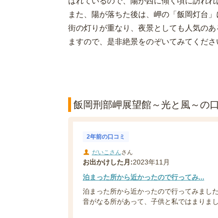
ばれているので、陽が西に傾く頃に訪れれ
また、陽が落ちた後は、岬の「飯岡灯台」
街の灯りが重なり、夜景としても人気のあ
ますので、是非絶景をのぞいてみてくだ
飯岡刑部岬展望館～光と風～の口コ
2年前の口コミ
だいこさん
さん
お出かけした月:
2023年11月
泊まった所から近かったので行ってみ...
泊まった所から近かったので行ってみまし
音がなる所があって、子供と私ではまりました