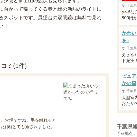
ば夕陽と富士山の競演も見られます。
千葉県
に向かって帰ってくる赤と緑の漁船のライトに
お得な
るスポットです。展望台の双眼鏡は無料で見れ
800円
さい！
かわい
を♪
千葉県
えさや
ト充実
ミ(1件)
ピュア
かの森
千葉県
大型室
おたか
た。穴場ですね。手を触れると
千葉県
(笑)とても癒されました。...
予報地点：