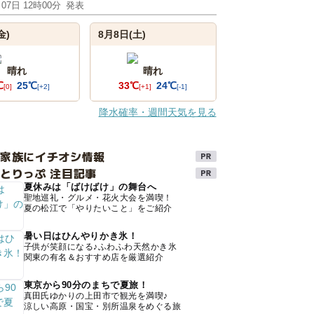
月07日 12時00分
発表
金)
8月8日(土)
晴れ
晴れ
℃
25℃
33℃
24℃
[0]
[+2]
[+1]
[-1]
降水確率・週間天気を見る
け家族にイチオシ情報
とりっぷ 注目記事
夏休みは「ばけばけ」の舞台へ
聖地巡礼・グルメ・花火大会を満喫！
夏の松江で「やりたいこと」をご紹介
暑い日はひんやりかき氷！
子供が笑顔になる♪ふわふわ天然かき氷
関東の有名＆おすすめ店を厳選紹介
東京から90分のまちで夏旅！
真田氏ゆかりの上田市で観光を満喫♪
涼しい高原・国宝・別所温泉をめぐる旅