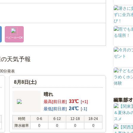
ベビーカーOK
辺の天気予報
時00分発表
8月8日(土)
晴れ
編集部
33℃
最高[前日差]
[+1]
24℃
最低[前日差]
[-1]
時間
0-6
6-12
12-18
18-24
降水確率
0
0
0
0