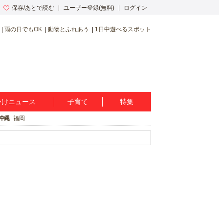
保存/あとで読む
ユーザー登録(無料)
ログイン
雨の日でもOK
動物とふれあう
1日中遊べるスポット
かけニュース
子育て
特集
沖縄
福岡