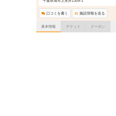
千葉県旭市上永井1309-1
口コミを書く
施設情報を送る
基本情報
チケット
クーポン