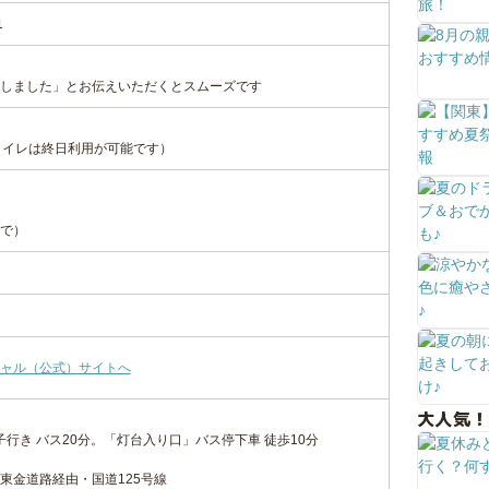
1
しました」とお伝えいただくとスムーズです
トイレは終日利用が可能です）
まで）
ャル（公式）サイトへ
大人気！
子行き バス20分。「灯台入り口」バス停下車 徒歩10分
東金道路経由・国道125号線