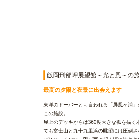
飯岡刑部岬展望館～光と風～の
最高の夕陽と夜景に出会えます
東洋のドーバーとも言われる「屏風ヶ浦」
この施設。
屋上のデッキからは360度大きな弧を描
ても富士山と九十九里浜の眺望には圧倒さ