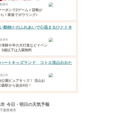
船橋市
クーポンで2ゲーム＋貸靴が
から！家族でボウリング♪
い動物とのふれあいで心温まるひととき
富津市
り体験や羊の大行進などイベン
！3歳以下は入園無料
ハートキッズランド コトエ流山おおた
流山市
内公園ピュアキッズ！ 流山お
の森駅から徒歩4分！
旭市
今日・明日の天気予報
千葉県旭市