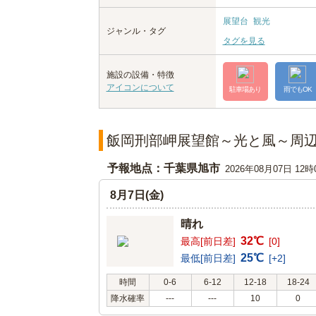
展望台
観光
ジャンル・タグ
タグを見る
施設の設備・特徴
アイコンについて
駐車場あり
雨でもOK
飯岡刑部岬展望館～光と風～周
予報地点：千葉県旭市
2026年08月07日 12
8月7日(金)
晴れ
32℃
最高[前日差]
[0]
25℃
最低[前日差]
[+2]
時間
0-6
6-12
12-18
18-24
降水確率
---
---
10
0