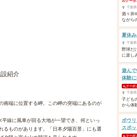
ルクーポ
千葉県
酒々井
ながら
夏休み
千葉県
野球だ
に楽し
遊んで
施設紹介
体験に
クーポ
千葉県
子ども
の南端に位置する岬。この岬の突端にあるのが
から体
く水平線に風車が回る大地が一望でき、何といっ
ボウリ
スポッ
れるものがあります。「日本夕陽百景」にも選
クーポ