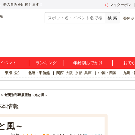
、夢の育みを応援します！
マイクーポン
春休み
イベント
ランキング
年齢別おでかけ
おで
東海
愛知
北陸・甲信越
関西
大阪
京都
兵庫
中国・四国
九州・
飯岡刑部岬展望館～光と風～
基本情報
と風～