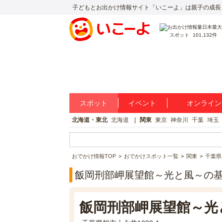
子どもとお出かけ情報サイト「いこーよ」は親子の成長
スポット
101,132件
スポット
イベント
オンライン
北海道・東北
北海道
関東
東京
神奈川
千葉
埼玉
おでかけ情報TOP
おでかけスポット一覧
関東
千葉県
飯岡刑部岬展望館～光と風～の
飯岡刑部岬展望館～光