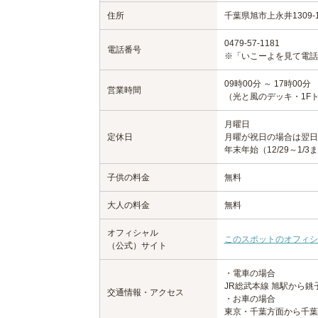
住所
千葉県旭市上永井1309-
0479-57-1181
電話番号
※「いこーよを見て電話
09時00分 ～ 17時00分
営業時間
（光と風のデッキ・1F
月曜日
定休日
月曜が祝日の場合は翌日
年末年始（12/29～1/3
子供の料金
無料
大人の料金
無料
オフィシャル
このスポットのオフィシ
（公式）サイト
・電車の場合
JR総武本線 旭駅から銚
交通情報・アクセス
・お車の場合
東京・千葉方面から千葉