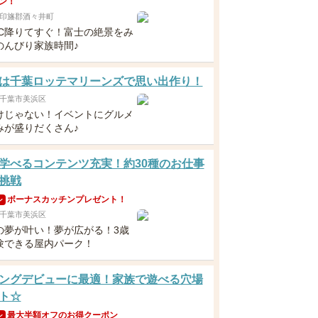
ン！
印旛郡酒々井町
IC降りてすぐ！富士の絶景をみ
のんびり家族時間♪
は千葉ロッテマリーンズで思い出作り！
千葉市美浜区
けじゃない！イベントにグルメ
みが盛りだくさん♪
学べるコンテンツ充実！約30種のお仕事
挑戦
ボーナスカッチンプレゼント！
ン
千葉市美浜区
の夢が叶い！夢が広がる！3歳
験できる屋内パーク！
ングデビューに最適！家族で遊べる穴場
ト☆
最大半額オフのお得クーポン
ン