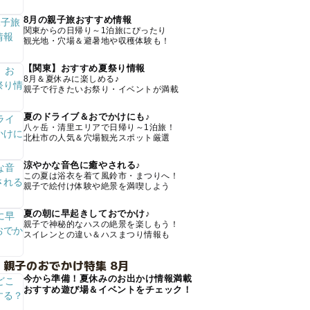
8月の親子旅おすすめ情報
関東からの日帰り～1泊旅にぴったり
観光地・穴場＆避暑地や収穫体験も！
【関東】おすすめ夏祭り情報
8月＆夏休みに楽しめる♪
親子で行きたいお祭り・イベントが満載
夏のドライブ＆おでかけにも♪
八ヶ岳・清里エリアで日帰り～1泊旅！
北杜市の人気＆穴場観光スポット厳選
涼やかな音色に癒やされる♪
この夏は浴衣を着て風鈴市・まつりへ！
親子で絵付け体験や絶景を満喫しよう
夏の朝に早起きしておでかけ♪
親子で神秘的なハスの絶景を楽しもう！
スイレンとの違い＆ハスまつり情報も
 親子のおでかけ特集 8月
今から準備！夏休みのお出かけ情報満載
おすすめ遊び場＆イベントをチェック！