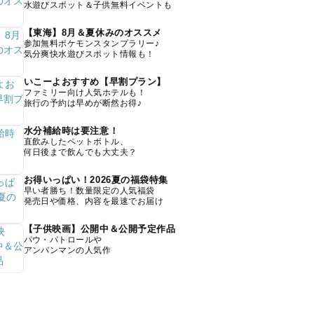
水遊びスポット＆子供無料イベントも
【東海】8月＆夏休みのオススメ
参加無料ポケモンスタンプラリー♪
気分爽快水遊びスポット情報も！
いこーよおすすめ【早割プラン】
ファミリー向け人気ホテルも！
旅行の予約は早めが断然お得♪
水分補給時は要注意！
直飲みしたペットボトル、
何日後まで飲んでも大丈夫？
お得いっぱい！2026夏の福袋特集
早い者勝ち！数量限定の人気福袋
発売日や価格、内容を最速でお届け
【子供映画】公開中＆公開予定作品
パウ・パトロールや
アンパンマンの人気作