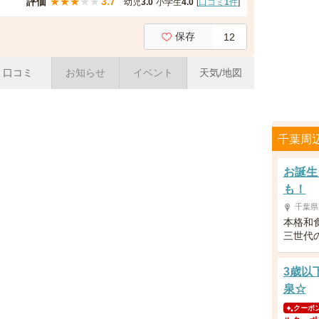
評価
★
★
★
★
★
3.7
幼児
3.0
小学生
4.0
[
口コミ
1
件
]
保存
12
口コミ
お知らせ
イベント
天気/地図
千葉周
お誕生
も！
千葉県
本格和
三世代
3歳以
泉☆
クーポ