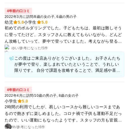
回はもっと難しいルートにも挑戦したいです！
4年前の口コミ
2022年3月に訪問
/
8歳の女の子
6歳の男の子
幼児
5.0
小学生
5.0
初めてのボルダリングでした。子どもたちは、最初は難しそう
に登ってたけど、スタッフさんに教えてもらいながら、どんど
ん攻略していって、夢中で登っていました。考えながら登るの
が楽しいスポーツと教わり、なるほど、子どもたち、自分で足
ゆい
/
参考に
なった!
5件
を選んで、試行錯誤しながら登っていて、ゴールを掴んで大喜
この度はご来店ありがとうございました。 お子さんたち
び。子どもが真剣に取り組むのを見ていて、感心してしまいま
が夢中で登り、楽しまれていたということで、うれしい
した。親子で登るプランもあるようなので、次は、親もやって
限りです。 自分で課題を攻略することで、満足感や喜び
みようかなと思います。
もさらに大きいものになると思います。 子どもだけでな
く、大人も夢中で楽しめるのがボルダリングの魅力で
す。 スタッフが必要に応じてアドバイスして、登るサポ
4年前の口コミ
ートをさせていただきますので、 ご家族の方もぜひ、挑
2022年4月に訪問
/
10歳の男の子
8歳の女の子
戦してみてください。 またのご来店をお待ちしておりま
小学生
5.0
す。
2時間の利用でしたが、易しいコースから難しいコースまであ
るので飽きずに楽しめました。コロナ禍で子供も運動不足だっ
たので、いい運動にもなったようです。スタッフの方も皆親切
で登り方のコツなど教えてくれてレベルアップも早かったで
hh
/
参考に
なった!
6件