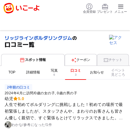
会員登録
プレゼント
メニュー
リッジラインボルダリングジム
の
口コミ一覧
スポット情報
クーポン
チケット
イベント
写真
口コミ
TOP
詳細情報
お知らせ
見どころ
6
3
2年前の口コミ
2024年4月に訪問
/
0歳の女の子
0歳の男の子
幼児
5.0
人生で初めてボルダリングに挑戦しました！初めての場所で最
初緊張しましたが、スタッフさんや、まわりのお客さんも皆さ
ん優しく親切で、すぐ緊張もとけてリラックスできました。運
動経験ほとんどないけど、何本か登れてうれしかったです。次
わかな
/
参考に
なった!
1件