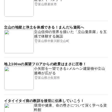
富山県射水市
立山の地獄と浄土を体感できる！まんだら遊苑へ
立山信仰の世界を描いた「立山曼荼羅」を五
感で体験する施設
富山県中新川郡立山町
地上100mの展望フロアからの絶景はまさに圧巻！
小矢部を一望できる♪メルヘン建築物や立山
連峰が広がる
富山県小矢部市
イタイイタイ病の教訓を後世に伝承していこう！
環境や健康、命の尊さについて深く学べる資
料館