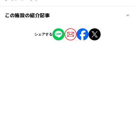
記念公園駅」下車すぐ
ー
ー
授乳室あり
託児所
ジャンル
この施設の紹介記事
近くの駅
アイススケート場
体験施設
◯
ー
雨でもOK
ベビーカーOK
愛・地球博記念公園駅
【2024-2025】愛知県内のスケート場おすす
シェアする
め8選 通年＆期間限定＆室内のリンクも
タグ
ー
ー
食事持込OK
レストラン
2024年11月28日
公園西駅
午後から遊べる
スケートリンク
冬のお出かけ
◯
ー
売店
オムツ交換台
駅から近い
夏休み2026
雨の日でもOK
陶磁資料館南駅
雨のお出かけ
雨でも楽しめる
アイススケート
駐車場料金
春休み2027
駐車場あり
自然体験
東名高速道路
500円
ショー
雨の日おでかけ
東部丘陵線(リニモ)
室内
寒くても楽しめる
雨でも遊べる
冬休み2025-2026