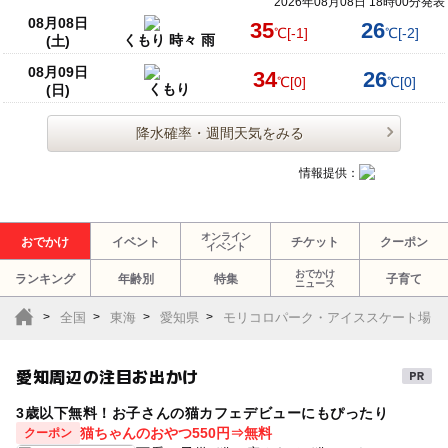
2026年08月08日 18時00分発表
08月08日
35
26
℃
[-1]
℃
[-2]
くもり 時々 雨
(土)
08月09日
34
26
℃
[0]
℃
[0]
くもり
(日)
降水確率・週間天気をみる
情報提供：
オンライン
おでかけ
イベント
チケット
クーポン
イベント
おでかけ
ランキング
年齢別
特集
子育て
ニュース
全国
東海
愛知県
モリコロパーク・アイススケート場
愛知周辺の注目お出かけ
3歳以下無料！お子さんの猫カフェデビューにもぴったり
猫ちゃんのおやつ550円⇒無料
クーポン