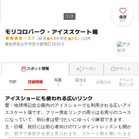
1 / 2
保存
277
モリコロパーク・アイススケート場
3.7
（幼児
4.0
小学生
3.0
）
1
件
愛知県長久手市茨ケ廻間乙1533-1
スポット情報
クーポン
チケット
イベント
写真
口コミ
TOP
詳細情報
お知らせ
見どころ
2
1
アイスショーにも使われる広いリンク
愛・地球博記念公園内のアイスショーでも利用される広いアイ
ススケート場です。フリー滑走リンクの周りは右周りのコース
になっていて、初心者は壁づたいにゆっくり練習できます。
土・日曜、祝日には初心者向けのワンポイントレッスンも開か
れ、親子で参加する姿も見られます。スケート靴を履いたまま