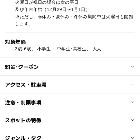
火曜日が祝日の場合は次の平日
及び年末年始（12月29日〜1月1日）
※ただし、春休み・夏休み・冬休み期間中は火曜日も開館
します。
対象年齢
3歳-6歳、 小学生、 中学生･高校生、 大人
料金･クーポン
子供の料金
アクセス・駐車場
840円
中学生以下
交通アクセス
注意・制限事項
※貸靴料は別途必要
車：東名高速道路・日進JCTから、名古屋瀬戸道路に分岐
し「長久手」ＩＣで降りて約5分。 東名高速道路「名
スポットの特徴
貸靴／1足300円
大人の料金
古屋」ＩＣから約20分。
指先までかくれる手袋は必須となります。
1,470円
電車：地下鉄東山線「藤が丘」駅または愛知環状鉄道「八
◯
◯
駐車場あり
ジャンル・タグ
駅から近い
※貸靴料は別途必要
草」駅より東部丘陵線(リニモ)に乗り換え、「愛・地球博