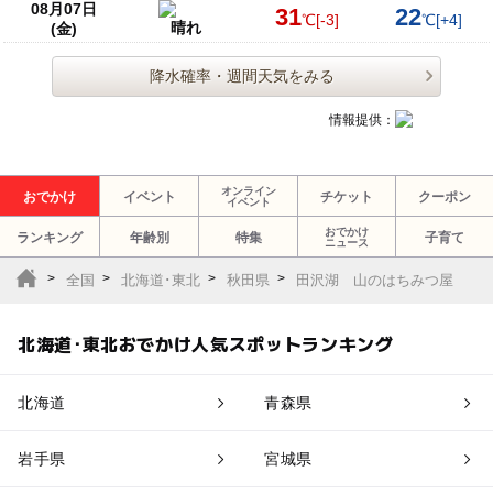
08月07日
31
22
℃
[-3]
℃
[+4]
晴れ
(金)
降水確率・週間天気をみる
情報提供：
オンライン
おでかけ
イベント
チケット
クーポン
イベント
おでかけ
ランキング
年齢別
特集
子育て
ニュース
全国
北海道･東北
秋田県
田沢湖 山のはちみつ屋
北海道･東北おでかけ人気スポットランキング
北海道
青森県
岩手県
宮城県