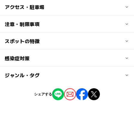
子供の料金
アクセス・駐車場
無料
交通アクセス
注意・制限事項
大人の料金
【カーナビ入力は 0187-43-3838】
無料
●46号線から341号線へ北へ5km
スポットの特徴
Wi-fi完備
JR田沢湖駅より
Facebook/Twitter/Instagram
◯
ー
駐車場あり
感染症対策
駅から近い
●車 約10分
●路線バス 約13分(『田沢湖高原』行き⇒『田沢湖橋』下
随時更新♪SNSからたのしい・おトクな情報を配信中！
車すぐ)
ー
ー
授乳室あり
託児所
ジャンル・タグ
店舗出入り口に消毒液を設置しております。定期的に換
気・消毒を行なっております。
◯
◯
雨でもOK
ベビーカーOK
近くの駅
ジャンル
シェアする
田沢湖駅
レストラン・カフェ
ショッピング
ー
◯
食事持込OK
レストラン
駐車可能台数
◯
◯
売店
オムツ交換台
タグ
100台
雨の日
ベビーカーOK
ドライブ
家族でお出かけ