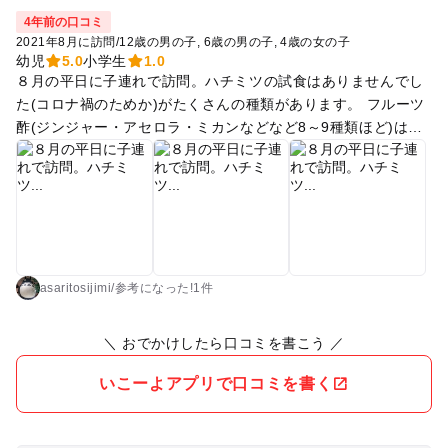
4年前の口コミ
2021年8月に訪問
/
12歳の男の子
6歳の男の子
4歳の女の子
幼児
5.0
小学生
1.0
８月の平日に子連れで訪問。ハチミツの試食はありませんでし
た(コロナ禍のためか)がたくさんの種類があります。 フルーツ
酢(ジンジャー・アセロラ・ミカンなどなど8～9種類ほど)は試
飲コーナーがあり購入もできます。 ハチミツソフトは、ミツバ
チのミニチョコ付きで購入できます。サイコロで８が出るとミ
ニチョコが８個サービスでソフトに付いてきて楽しめます☆ 店
内では飲食禁止のため屋外で食べる必要がありますが、カフェ
のデッキやロンドンバス(赤バス)で食べられます。 ８月でした
が曇りで肌寒かったので冷えました。
asaritosijimi
/
参考に
なった!
1件
＼ おでかけしたら口コミを書こう ／
いこーよアプリで口コミを書く