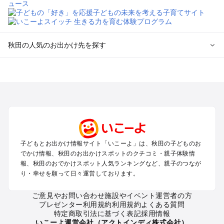
秋田の人気のお出かけ先を探す
秋田のエリアからプール子ども連れのお出かけスポット
を探す
秋田市のプールお出かけ
八戸・十和田湖・大館・鹿角のプールお出かけ
横手・鳥海のプールお出かけ
田沢湖・角館・乳頭温泉・大曲のプールお出かけ
男鹿半島・白神のプールお出かけ
子どもとお出かけ情報サイト「いこーよ」は、秋田の子どものお
でかけ情報、秋田のお出かけスポットのクチコミ・親子体験情
秋田の定番お出かけスポット
報、秋田のおでかけスポット人気ランキングなど、親子のつなが
り・幸せを願って日々運営しております。
秋田の遊園地
秋田の動物園
ご意見やお問い合わせ
施設やイベント運営者の方
秋田のバーベキュー
プレゼンター利用規約
利用規約
よくある質問
秋田の釣り
特定商取引法に基づく表記
採用情報
秋田の牧場
いこーよ運営会社（アクトインディ株式会社）