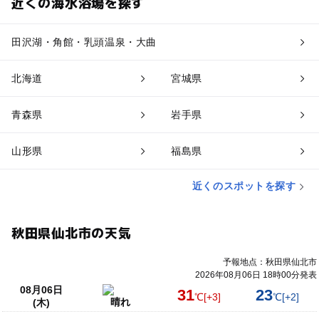
近くの海水浴場を探す
思い出
家族でおでかけ
お得
冬休み2025-2026
GW(ゴールデンウィーク)2027
レストラン有り
田沢湖・角館・乳頭温泉・大曲
室内施設
自然
ポケストップ
北海道
宮城県
青森県
岩手県
山形県
福島県
近くのスポットを探す
秋田県仙北市の天気
予報地点：秋田県仙北市
2026年08月06日 18時00分発表
08月06日
31
23
℃
[+3]
℃
[+2]
晴れ
(木)