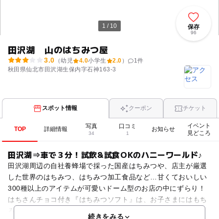
1 / 10
保存
96
田沢湖 山のはちみつ屋
3.0
（幼児
4.0
小学生
2.0
）
1
件
秋田県仙北市田沢湖生保内字石神163-3
スポット情報
クーポン
チケット
イベント
写真
口コミ
TOP
詳細情報
お知らせ
見どころ
34
1
田沢湖⇒車で３分！試飲&試食OKのハニーワールド♪
田沢湖周辺の自社養蜂場で採った国産はちみつや、店主が厳選
した世界のはちみつ、はちみつ加工食品など…甘くておいしい
300種以上のアイテムが可愛いドーム型のお店の中にずらり！
はちさんチョコ付き『はちみつソフト』は、お子さまにはもち
ろん大人の方にも大人気です。プロポリス・ローヤルゼリー
続きをみる