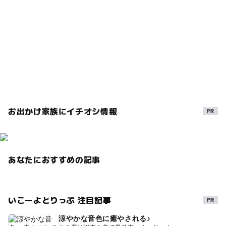
駐車場料金
観光スポット
飲食店
みつばち
雨の日でもOK
無料
お仕事体験
田沢湖
ママ友
安い
キャラクターに会える
家族でドライブ
昼ごはん
兄妹
試食
インスタ
兄弟
パパ
おみやげ
三連休
コロナ対策
ベビーカー
子連れOK
おしごと体験
姉妹
大人も一緒に楽しめる
お出かけ家族にイチオシ情報
昆虫観察
スパゲッティ
駐車場無料
ベビーベット
喫茶店
買い物
ランチ
おいしい
秋田県
子ども連れ
レストランあり
あなたにおすすめの記事
ゴールデンウィークお出かけ
紅葉2026
ゴールデンウィーク2018
ベビーベッド
いこーよとりっぷ 注目記事
雨の日おでかけ
健康
ご飯
試飲
朝から遊べる
涼やかな音色に癒やされる♪