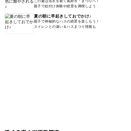
春休み2027
軽食
食を楽しむ
スイーツ
食事処
この夏は浴衣を着て風鈴市・まつりへ！
親子で絵付け体験や絶景を満喫しよう
キャラクター
雨の日お出かけ
自然体験
夏の朝に早起きしておでかけ♪
おばあちゃん
お買い物
屋内
親子連れ
GW
親子で神秘的なハスの絶景を楽しもう！
スイレンとの違い＆ハスまつり情報も
シルバーウィーク2026
家族で楽しむ
家族で楽しめる
家族で思い出作り
お母さん
屋内施設
室内
雨でも楽しめる
ポケモン
食事
記念写真
子連れ
ピザ
お土産
インドア
はちみつ
ファミリー
職業体験
雨でも遊べる
食べる
おじいちゃん
駐車場あり
子供連れ
無料施設
ゴールデンウイーク
お父さん
家族
ママ
仙北市
観察
おむつ交換台あり
ポケモンGO
家族連れ
体験
お出かけ
夏休み2026
お菓子
お盆
価格安い
グルメ