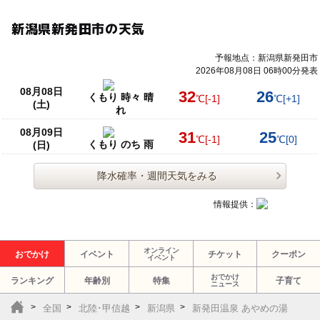
新潟県新発田市の天気
予報地点：新潟県新発田市
2026年08月08日 06時00分発表
08月08日
32
26
くもり 時々 晴
℃
[-1]
℃
[+1]
(土)
れ
08月09日
31
25
℃
[-1]
℃
[0]
くもり のち 雨
(日)
降水確率・週間天気をみる
情報提供：
オンライン
おでかけ
イベント
チケット
クーポン
イベント
おでかけ
ランキング
年齢別
特集
子育て
ニュース
全国
北陸･甲信越
新潟県
新発田温泉 あやめの湯