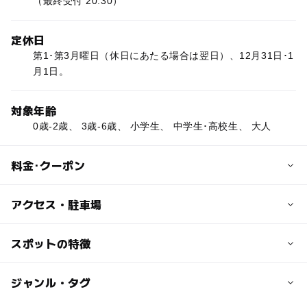
（最終受付 20:30）
定休日
第1･第3月曜日（休日にあたる場合は翌日）、12月31日･1
月1日。
対象年齢
0歳-2歳、 3歳-6歳、 小学生、 中学生･高校生、 大人
料金･クーポン
子供の料金
アクセス・駐車場
小学生以下：280円
3歳未満：無料
交通アクセス
スポットの特徴
新発田駅から車で約5～10分。
大人の料金
◯
ー
駐車場あり
ジャンル・タグ
駅から近い
中学生以上：450円
近くの駅