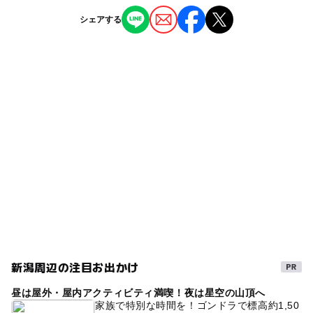
新発田駅
ー
ー
授乳室あり
託児所
ジャンル
シェアする
温泉・銭湯
◯
ー
雨でもOK
ベビーカーOK
駐車可能台数
50台
タグ
◯
ー
食事持込OK
レストラン
駐車場料金
足湯
夜まで遊べる
雨でも遊べる
雨の日でもOK
ー
ー
売店
オムツ交換台
無料
日帰り
時間
宿
午後から遊べる
宿泊
春休み2027
雨の日おでかけ
GW(ゴールデンウィーク)2027
料金
雨でも楽しめる
温泉郷
冬休み2025-2026
冬のお出かけ
新潟周辺の注目お出かけ
昼は屋外・屋内アクティビティ満喫！夜は星空の山頂へ
家族で特別な時間を！ゴンドラで標高約1,50