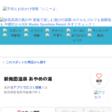
会員登録
プレゼント
メニュー
このスポットの周辺から探す
新発田温泉 あやめの湯
保存
13
未評価
アプリで口コミ投稿！
新潟県新発田市板敷795-1