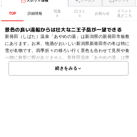
スポット情報
クーポン
チケット
イベント
写真
口コミ
TOP
詳細情報
お知らせ
見どころ
0
0
景色の良い湯船からは壮大な二王子岳が一望できる
新発田（しばた）温泉「あやめの湯」は新潟県の新発田市板敷
にあります。お米、地酒がおいしい新潟県新発田市の冬は特に
雪が名物です。四季折々の移ろい行く景色も合わせて見所や食
べ物に枚挙に暇がありません。新発田温泉「あやめの湯」は豊
かな自然の中にあります。「あやめの湯」の湯舟からは二王子
続きをみる