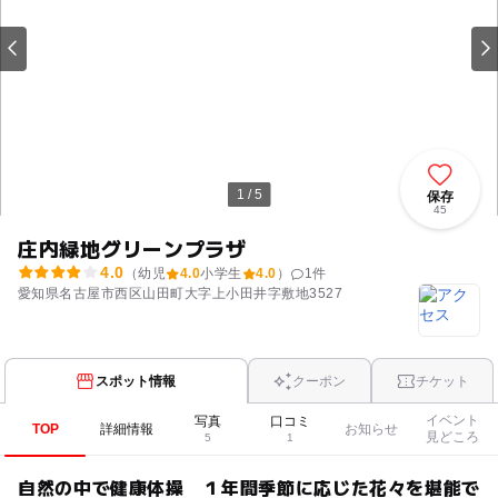
1 / 5
保存
45
庄内緑地グリーンプラザ
4.0
（幼児
4.0
小学生
4.0
）
1
件
愛知県名古屋市西区山田町大字上小田井字敷地3527
スポット情報
クーポン
チケット
イベント
写真
口コミ
TOP
詳細情報
お知らせ
見どころ
5
1
自然の中で健康体操 １年間季節に応じた花々を堪能で