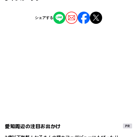
ガーデン：あり（バラ、花菖蒲、ツバキ、コスモスなど）
人1回 200円
小田井駅
※詳しくはホームページでご確認ください。
ー
ー
授乳室あり
託児所
ジャンル
シェアする
公園・総合公園
スポーツ施設
ー
◯
雨でもOK
ベビーカーOK
中小田井駅
植物園・フラワーパーク
バーベキュー
ー
ー
食事持込OK
レストラン
駐車可能台数
643台
タグ
ー
ー
売店
オムツ交換台
コスモス
自然景観・ハイキングあり
遊具
三連休
駐車場詳細
こどもとあそぶ
外遊び
・普通料金：1時間以内 180円、（追加料金 1時間超～
2時間 180円、2時間超～2時間毎 180円）
GW(ゴールデンウィーク)2015
噴水
・営業時間 7時～21時30分（7時～8時は無料）
GW(ゴールデンウィーク)2016
ゴールデンウィーク
ゴールデンウィーク2016
名鉄犬山線(愛知県)
地下鉄鶴舞線
夏休み2016
午後から遊べる
城北線
愛知周辺の注目お出かけ
名古屋観光
夏休み2014
サイクリングコース