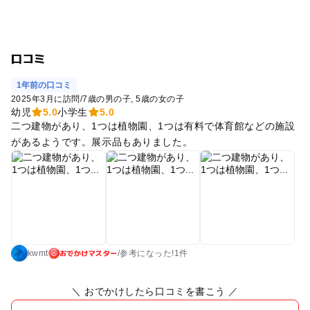
口コミ
1年前の口コミ
2025年3月に訪問
/
7歳の男の子
5歳の女の子
幼児
5.0
小学生
5.0
二つ建物があり、1つは植物園、1つは有料で体育館などの施設
があるようです。展示品もありました。
おでかけマスター
kwmt
/
参考に
なった!
1件
＼ おでかけしたら口コミを書こう ／