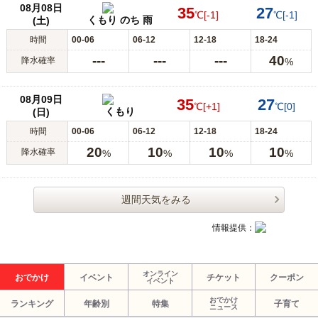
08月08日
35
27
℃
[-1]
℃
[-1]
くもり のち 雨
(土)
時間
00-06
06-12
12-18
18-24
---
---
---
40
降水確率
%
08月09日
35
27
℃
[+1]
℃
[0]
くもり
(日)
時間
00-06
06-12
12-18
18-24
20
10
10
10
降水確率
%
%
%
%
週間天気をみる
情報提供：
オンライン
おでかけ
イベント
チケット
クーポン
イベント
おでかけ
ランキング
年齢別
特集
子育て
ニュース