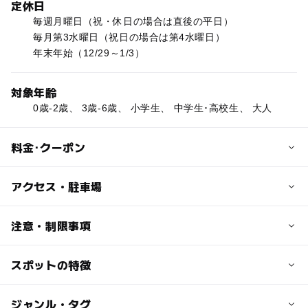
定休日
毎週月曜日（祝・休日の場合は直後の平日）
毎月第3水曜日（祝日の場合は第4水曜日）
年末年始（12/29～1/3）
対象年齢
0歳-2歳、 3歳-6歳、 小学生、 中学生･高校生、 大人
料金･クーポン
子供の料金
アクセス・駐車場
入館料：無料
室内広場：小・中学生 100円
交通アクセス
注意・制限事項
※詳しくはホームページでご確認ください。
地下鉄鶴舞線「庄内緑地公園」駅2番出口すぐ南
スポットの特徴
温室：あり
大人の料金
近くの駅
自然体験：あり
入館料：無料
ベビーカー可
庄内緑地公園駅
◯
ー
駐車場あり
ジャンル・タグ
駅から近い
室内広場：大人1人1回 200円、更衣室のみ利用 大人1