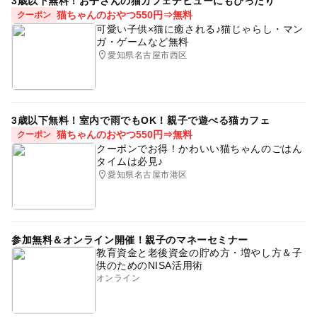
3歳以下無料！お子さんの猫カフェデビューにもぴったり
自然体験
ハナショウブ
温室あり
猫ちゃんのおやつ550円⇒無料
クーポン
可愛い子供×猫に癒される♪猫じゃらし・マン
夏休み・自由研究2026
春休み2027
体育館
ガ・ゲームなど無料
愛知県名古屋市西区
おとなもこどもも楽しめる
GW
平成27年
テニスコート
植物とふれあう
ガーデンあり
穴場
2014年夏休み特集
駐車場あり
GW2016
3歳以下無料！室内で雨でもOK！親子で遊べる猫カフェ
猫ちゃんのおやつ550円⇒無料
クーポン
夏休み2026
陸上競技場
夏休み2015
クーポンでお得！かわいい猫ちゃんのごはん
タイムは必見♪
朝から遊べる
自然体験あり
名鉄犬山線
愛知県名古屋市港区
GW(ゴールデンウィーク)2027
0円遊び場
春休みおでかけ
ゴールデンウィーク2015
gw2015
無料施設
公園併設
冬休み2025-2026
バラ園
参加無料＆オンライン開催！親子のマネーセミナー
教育資金と老後資金の貯め方・増やし方＆子
0円スポット
供のためのNISA活用術
オンライン