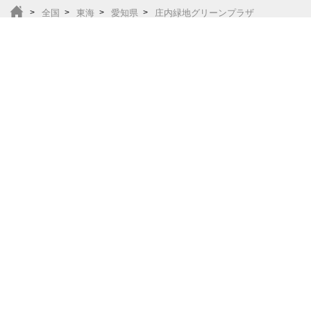
全国
東海
愛知県
庄内緑地グリーンプラザ
東海おでかけ人気スポットランキング
岐阜県
静岡県
愛知県
三重県
愛知県の年齢別おすすめスポット
0歳
1歳
2歳
3歳
4歳
5歳