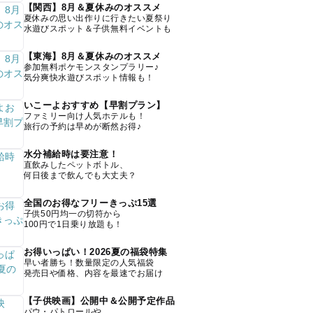
【関西】8月＆夏休みのオススメ
夏休みの思い出作りに行きたい夏祭り
水遊びスポット＆子供無料イベントも
【東海】8月＆夏休みのオススメ
参加無料ポケモンスタンプラリー♪
気分爽快水遊びスポット情報も！
いこーよおすすめ【早割プラン】
ファミリー向け人気ホテルも！
旅行の予約は早めが断然お得♪
水分補給時は要注意！
直飲みしたペットボトル、
何日後まで飲んでも大丈夫？
全国のお得なフリーきっぷ15選
子供50円均一の切符から
100円で1日乗り放題も！
お得いっぱい！2026夏の福袋特集
早い者勝ち！数量限定の人気福袋
発売日や価格、内容を最速でお届け
【子供映画】公開中＆公開予定作品
パウ・パトロールや