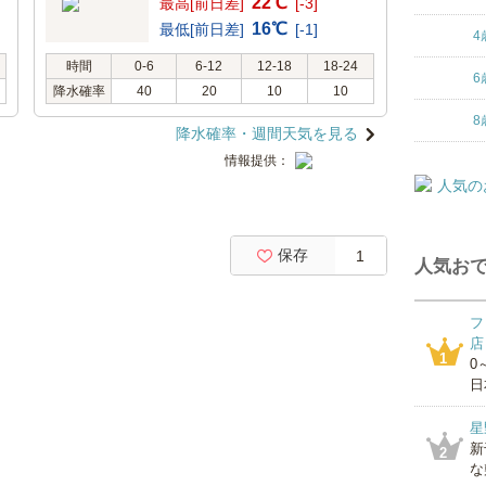
22℃
最高[前日差]
[-3]
16℃
最低[前日差]
[-1]
4
時間
0-6
6-12
12-18
18-24
6
降水確率
40
20
10
10
8
降水確率・週間天気を見る
情報提供：
保存
1
人気おで
フ
店
1
0
日
星
新
2
な