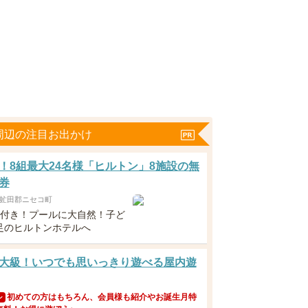
周辺の注目お出かけ
！8組最大24名様「ヒルトン」8施設の無
券
虻田郡ニセコ町
食付き！プールに大自然！子ど
足のヒルトンホテルへ
大級！いつでも思いっきり遊べる屋内遊
初めての方はもちろん、会員様も紹介やお誕生月特
ン