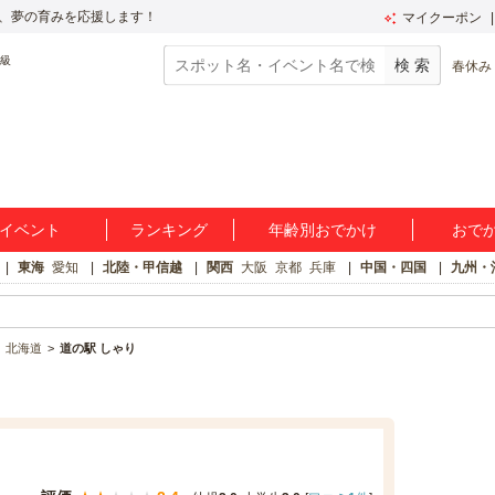
、夢の育みを応援します！
マイクーポン
春休み
イベント
ランキング
年齢別おでかけ
おで
東海
愛知
北陸・甲信越
関西
大阪
京都
兵庫
中国・四国
九州・
北海道
道の駅 しゃり