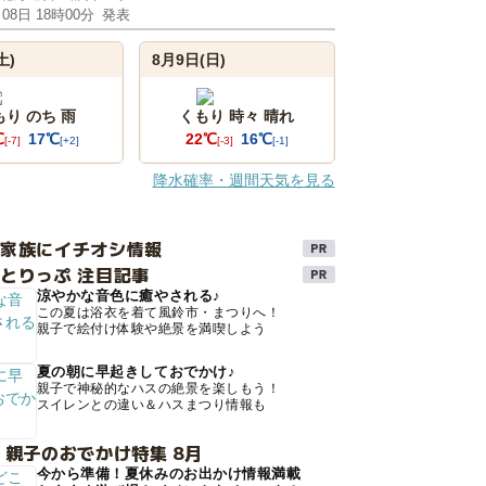
月08日 18時00分
発表
土)
8月9日(日)
もり のち 雨
くもり 時々 晴れ
℃
17℃
22℃
16℃
[-7]
[+2]
[-3]
[-1]
降水確率・週間天気を見る
け家族にイチオシ情報
とりっぷ 注目記事
涼やかな音色に癒やされる♪
この夏は浴衣を着て風鈴市・まつりへ！
親子で絵付け体験や絶景を満喫しよう
夏の朝に早起きしておでかけ♪
親子で神秘的なハスの絶景を楽しもう！
スイレンとの違い＆ハスまつり情報も
 親子のおでかけ特集 8月
今から準備！夏休みのお出かけ情報満載