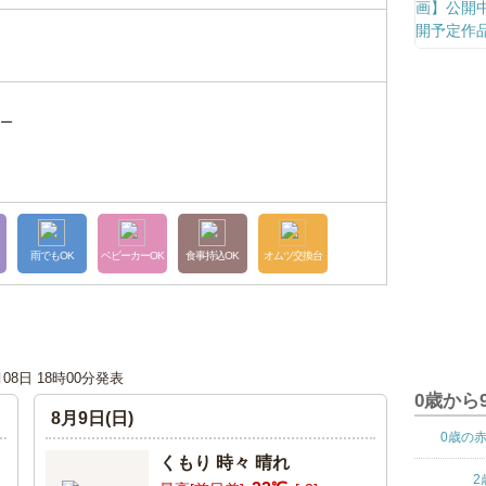
ー
雨でもOK
ベビーカーOK
食事持込OK
オムツ交換台
月08日 18時00分発表
0歳から
8月9日(日)
0歳の
くもり 時々 晴れ
2