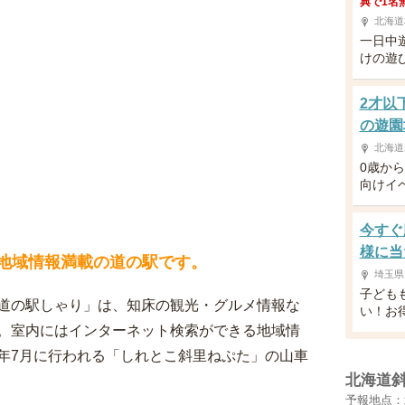
典で1名
北海道
一日中
けの遊
2才以
の遊園
北海道
0歳か
向けイ
今すぐ
様に当
る地域情報満載の道の駅です。
埼玉県
子ども
道の駅しゃり」は、知床の観光・グルメ情報な
い！お
。室内にはインターネット検索ができる地域情
年7月に行われる「しれとこ斜里ねぷた」の山車
北海道
予報地点：