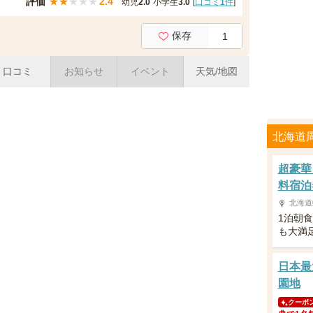
評価
★
★
★
★
★
2.4
幼児
2.0
小学生
3.0
[
口コミ
1
件
]
保存
1
口コミ
お知らせ
イベント
天気/地図
北海道
超豪華
料宿泊
北海道
1泊朝
も大満
日本最
園地
クーポ