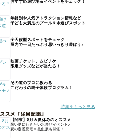
おすすめ遊び場＆イベントをチェック！
年齢別や人気アトラクション情報など
子ども大満足のプール＆水遊びスポット
全天候型スポットをチェック
屋内で一日たっぷり思いっきり遊ぼう♪
映画チケット、ムビチケ
限定グッズなどが当たる！
その道のプロに教わる
こだわりの親子体験プログラム！
特集をもっと見る
オススメ「注目記事」
【関東】8月＆夏休みのオススメ
暑い夏に行きたい水遊びイベント♪
夏の定番恐竜＆昆虫展も開催！