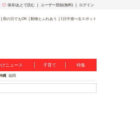
保存/あとで読む
ユーザー登録(無料)
ログイン
雨の日でもOK
動物とふれあう
1日中遊べるスポット
かけニュース
子育て
特集
沖縄
福岡