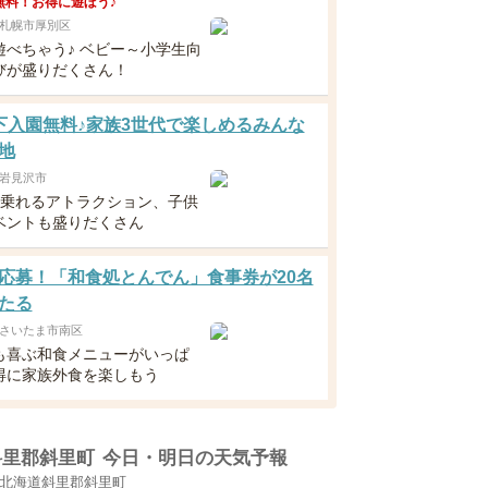
無料！お得に遊ぼう♪
札幌市厚別区
遊べちゃう♪ ベビー～小学生向
びが盛りだくさん！
下入園無料♪家族3世代で楽しめるみんな
地
岩見沢市
ら乗れるアトラクション、子供
ベントも盛りだくさん
応募！「和食処とんでん」食事券が20名
たる
さいたま市南区
も喜ぶ和食メニューがいっぱ
得に家族外食を楽しもう
斜里郡斜里町
今日・明日の天気予報
北海道斜里郡斜里町