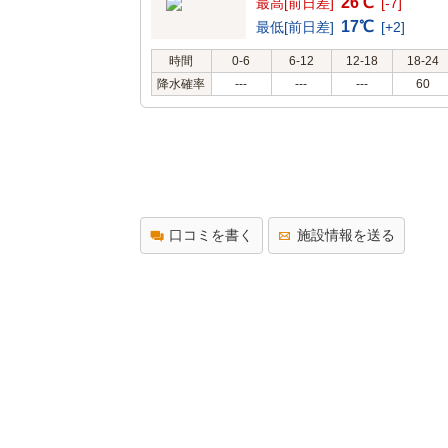
26℃
最高[前日差]
[-7]
17℃
最低[前日差]
[+2]
時間
0-6
6-12
12-18
18-24
降水確率
---
---
---
60
口コミを書く
施設情報を送る