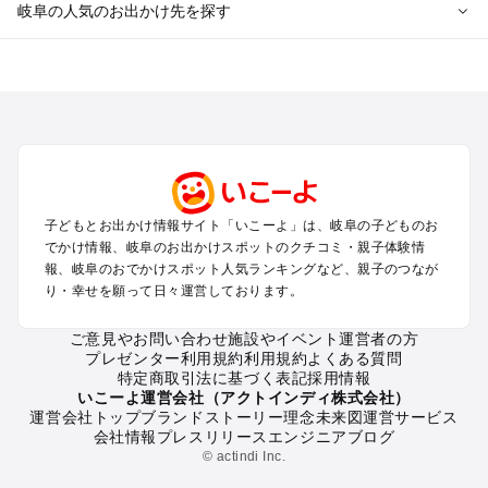
岐阜の人気のお出かけ先を探す
岐阜のエリアからプール子ども連れのお出かけスポット
を探す
犬山・一宮・小牧・瀬戸・各務原・尾張のプールお出かけ
岐阜・大垣・関ケ原・養老のプールお出かけ
恵那・中津川・多治見・可児・美濃加茂のプールお出かけ
高山・下呂・飛騨・奥飛騨周辺のプールお出かけ
郡上・美濃・関のプールお出かけ
子どもとお出かけ情報サイト「いこーよ」は、岐阜の子どものお
木曽路・木曽周辺のプールお出かけ
でかけ情報、岐阜のお出かけスポットのクチコミ・親子体験情
白川郷のプールお出かけ
報、岐阜のおでかけスポット人気ランキングなど、親子のつなが
り・幸せを願って日々運営しております。
岐阜の定番お出かけスポット
ご意見やお問い合わせ
施設やイベント運営者の方
岐阜の遊園地
プレゼンター利用規約
利用規約
よくある質問
岐阜の動物園
特定商取引法に基づく表記
採用情報
岐阜のバーベキュー
いこーよ運営会社（アクトインディ株式会社）
運営会社トップ
ブランドストーリー
理念
未来図
運営サービス
岐阜の釣り
会社情報
プレスリリース
エンジニアブログ
岐阜の牧場
© actindi Inc.
岐阜のプール