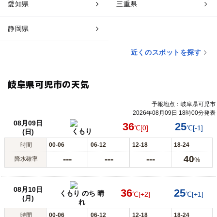
愛知県
三重県
静岡県
近くのスポットを探す
岐阜県可児市の天気
予報地点：岐阜県可児市
2026年08月09日 18時00分発表
08月09日
36
25
℃
[0]
℃
[-1]
くもり
(日)
時間
00-06
06-12
12-18
18-24
---
---
---
40
降水確率
%
08月10日
36
25
くもり のち 晴
℃
[+2]
℃
[+1]
(月)
れ
時間
00-06
06-12
12-18
18-24