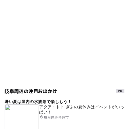
タグ
西可児駅
◯
ー
食事持込OK
レストラン
木製遊具
無料施設
朝から遊べる
名鉄広見線
ー
ー
売店
オムツ交換台
駐車可能台数
車椅子対応スロープ
ドライブ
バーベキューができる
130台
遊歩道
コンビネーション遊具
春休み2027
ウォーキング
360度パノラマの風景
バーベキュー(BBQ)
公園併設
三連休
公園でバーベキュー場
車椅子対応トイレ
岐阜県
自然あふれる施設
夏休み2026
岐阜周辺の注目お出かけ
アスレチックができるバーベキュー場
暑い夏は屋内の水族館で楽しもう！
冬休み2025-2026
自然を満喫
名鉄広見線(岐阜県)
アクア・トト ぎふの夏休みはイベントがいっ
ぱい！
名鉄広見線(愛知県)
岐阜県各務原市