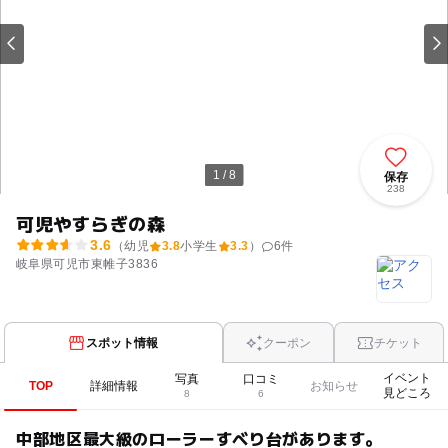
1 / 8
保存
238
可児やすらぎの森
3.6
（幼児
3.8
小学生
3.3
）
6
件
岐阜県可児市東帷子3836
スポット情報
クーポン
チケット
イベント
写真
口コミ
TOP
詳細情報
お知らせ
見どころ
8
6
中部地区最大級のローラーすべり台があります。