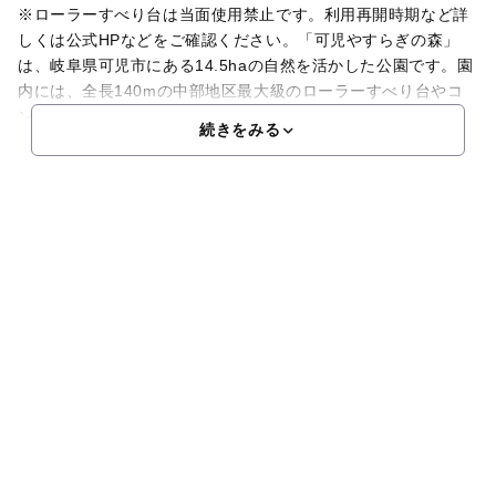
※ローラーすべり台は当面使用禁止です。利用再開時期など詳
しくは公式HPなどをご確認ください。「可児やすらぎの森」
は、岐阜県可児市にある14.5haの自然を活かした公園です。園
内には、全長140mの中部地区最大級のローラーすべり台やコ
ンビネーション遊具があり、お子さん連れの方におす
続きをみる