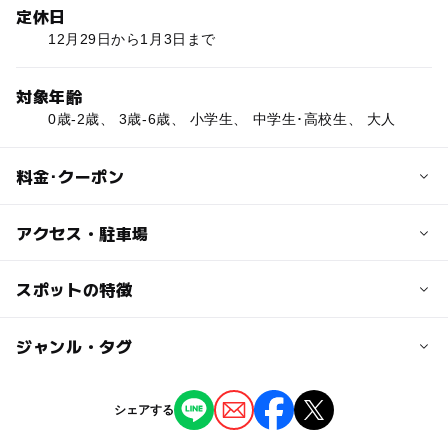
定休日
12月29日から1月3日まで
対象年齢
0歳-2歳、 3歳-6歳、 小学生、 中学生･高校生、 大人
料金･クーポン
子供の料金
アクセス・駐車場
無料
交通アクセス
スポットの特徴
大人の料金
名鉄広見線「西可児駅」より東鉄バス「帷子線 長坂団地
無料
系統」乗車、「長坂八丁目バス停」下車、西口まで徒歩10
◯
ー
駐車場あり
ジャンル・タグ
駅から近い
分
ー
ー
授乳室あり
託児所
ジャンル
近くの駅
シェアする
公園・総合公園
善師野駅
ー
◯
雨でもOK
ベビーカーOK