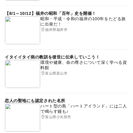
【8/1～10/12】福井の昭和「百年」史を開催！
昭和・平成・令和の福井の100年をたどる旅
に出発だ！
福井県福井市
イタイイタイ病の教訓を後世に伝承していこう！
環境や健康、命の尊さについて深く学べる資
料館
富山県富山市
恋人の聖地にも認定された名所
ハート型の島「ハートアイランド」には二人
で鳴らす鐘も♪
富山県小矢部市