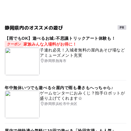
雨でもOK
三連休
室内
日帰り
美人の湯
休憩処
こども
堂ヶ島・宇久須
旅行
静岡県内のオススメの遊び
朝から遊べる
雨でも楽しめる
雨の日でもOK
【雨でもOK】遊べるお城♪不思議トリックアート体験も！
シルバーウィーク2026
GW(ゴールデンウィーク)2027
家族みんな入場料がお得に！
クーポン
子連れ必見！入城者無料の屋内あそび場など
家族で温泉
冬休み2025-2026
泉質
春休み2027
アミューズメント充実
静岡県熱海市
子供と温泉
ホテル
旅館
雨の日おでかけ
自然体験
冬のお出かけ
寒い日でもOK
年中無休いつでも遊べる☆屋内で雨も暑さもへっちゃら♪
ゲームセンターにおみくじ？拍手ロボットが
盛り上げてくれます☆
静岡県浜松市中央区
屋内で超快適☆気軽に10円で遊べる「拾円市場」も人気♪