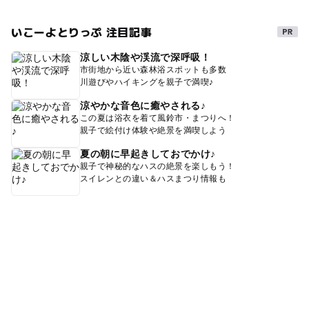
いこーよとりっぷ 注目記事
涼しい木陰や渓流で深呼吸！
市街地から近い森林浴スポットも多数
川遊びやハイキングを親子で満喫♪
涼やかな音色に癒やされる♪
この夏は浴衣を着て風鈴市・まつりへ！
親子で絵付け体験や絶景を満喫しよう
夏の朝に早起きしておでかけ♪
親子で神秘的なハスの絶景を楽しもう！
スイレンとの違い＆ハスまつり情報も