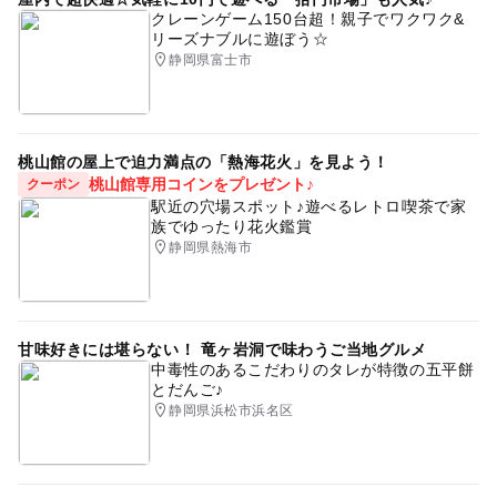
クレーンゲーム150台超！親子でワクワク&
リーズナブルに遊ぼう☆
静岡県富士市
桃山館の屋上で迫力満点の「熱海花火」を見よう！
桃山館専用コインをプレゼント♪
クーポン
駅近の穴場スポット♪遊べるレトロ喫茶で家
族でゆったり花火鑑賞
静岡県熱海市
甘味好きには堪らない！ 竜ヶ岩洞で味わうご当地グルメ
中毒性のあるこだわりのタレが特徴の五平餅
とだんご♪
静岡県浜松市浜名区