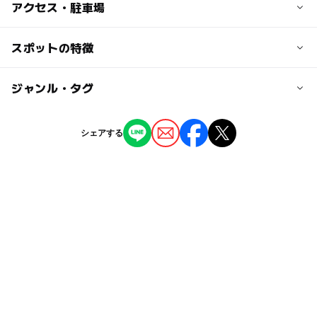
子供の料金
アクセス・駐車場
200円
小人（6才以上12才未満）
交通アクセス
スポットの特徴
堂ヶ島よりバスにて5分、東海バス「浮島バス停」下車3分
大人の料金
◯
ー
駐車場あり
ジャンル・タグ
駅から近い
600円
駐車場料金
西伊豆町在住者は400円
無料
ー
ー
授乳室あり
託児所
ジャンル
シェアする
温泉・銭湯
◯
ー
雨でもOK
ベビーカーOK
タグ
◯
ー
食事持込OK
レストラン
日帰り温泉
日がえり
日帰り入浴
銭湯
温泉郷
ー
ー
売店
オムツ交換台
夜まで遊べる
スパ・温泉
温泉施設
GW
雨のお出かけ
宿泊
梅雨
宿
効能
西伊豆
午後から遊べる
寒い日
雨でも遊べる
駐車場あり
駐車場無料
寒くても楽しめる
秋のお出かけ2026