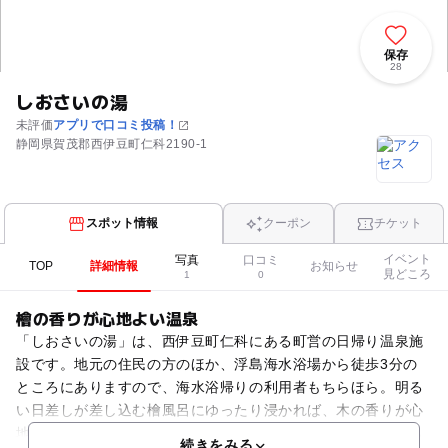
保存
28
しおさいの湯
未評価
アプリで口コミ投稿！
静岡県賀茂郡西伊豆町仁科2190-1
スポット情報
クーポン
チケット
イベント
写真
口コミ
TOP
詳細情報
お知らせ
見どころ
1
0
檜の香りが心地よい温泉
「しおさいの湯」は、西伊豆町仁科にある町営の日帰り温泉施
設です。地元の住民の方のほか、浮島海水浴場から徒歩3分の
ところにありますので、海水浴帰りの利用者もちらほら。明る
い日差しが差し込む檜風呂にゆったり浸かれば、木の香りが心
地良く感じられます。昔ながらの浴場といった風情で、設備も
続きをみる