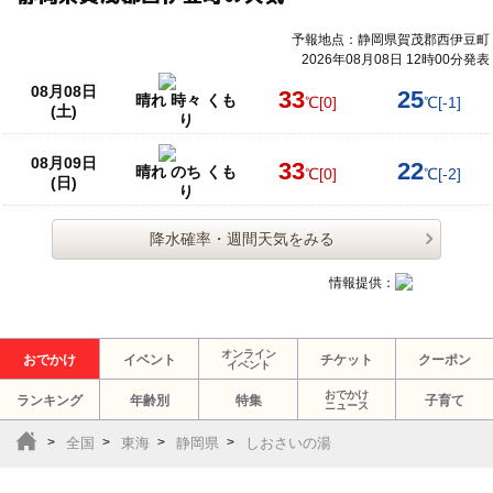
予報地点：静岡県賀茂郡西伊豆町
2026年08月08日 12時00分発表
08月08日
33
25
晴れ 時々 くも
℃
[0]
℃
[-1]
(土)
り
08月09日
33
22
晴れ のち くも
℃
[0]
℃
[-2]
(日)
り
降水確率・週間天気をみる
情報提供：
オンライン
おでかけ
イベント
チケット
クーポン
イベント
おでかけ
ランキング
年齢別
特集
子育て
ニュース
全国
東海
静岡県
しおさいの湯