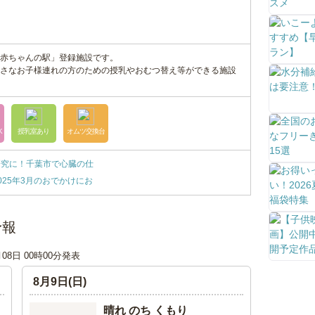
赤ちゃんの駅」登録施設です。
さなお子様連れの方のための授乳やおむつ替え等ができる施設
K
授乳室あり
オムツ交換台
研究に！千葉市で心臓の仕
025年3月のおでかけにお
予報
月08日 00時00分発表
8月9日(日)
晴れ のち くもり