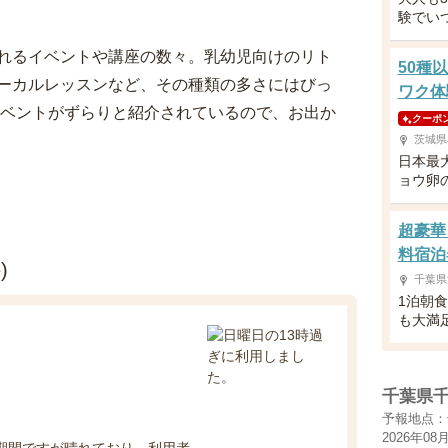
験でい
れるイベントや講座の数々。乳幼児向けのリト
50種
ーカルレッスンなど、その種類の多さにはびっ
ワク体
イベントがずらりと紹介されているので、お出か
クーポ
茨城県
日本最
ョウ卵
超豪華
料宿泊
)
千葉県
1泊朝
も大満
千葉県
予報地点：
2026年08
み期間ですが晴れており、利用者