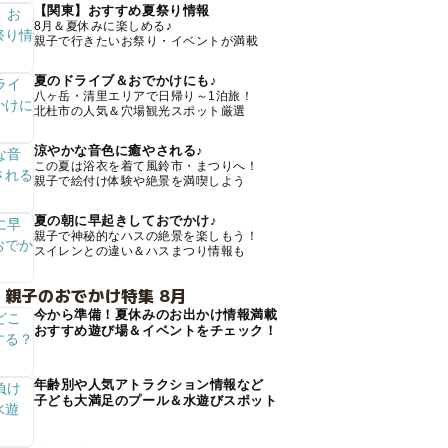
【関東】おすすめ夏祭り情報
8月＆夏休みに楽しめる♪
親子で行きたいお祭り・イベントが満載
夏のドライブ＆おでかけにも♪
八ヶ岳・清里エリアで日帰り～1泊旅！
北杜市の人気＆穴場観光スポット厳選
涼やかな音色に癒やされる♪
この夏は浴衣を着て風鈴市・まつりへ！
親子で絵付け体験や絶景を満喫しよう
夏の朝に早起きしておでかけ♪
親子で神秘的なハスの絶景を楽しもう！
スイレンとの違い＆ハスまつり情報も
 親子のおでかけ特集 8月
今から準備！夏休みのお出かけ情報満載
おすすめ遊び場＆イベントをチェック！
年齢別や人気アトラクション情報など
子ども大満足のプール＆水遊びスポット