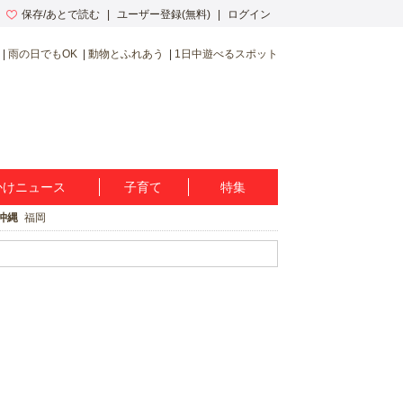
保存/あとで読む
ユーザー登録(無料)
ログイン
雨の日でもOK
動物とふれあう
1日中遊べるスポット
かけニュース
子育て
特集
沖縄
福岡