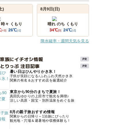
土)
8月9日(日)
 時々 くもり
晴れ のち くもり
℃
26℃
34℃
24℃
[+3]
[-1]
[0]
[-2]
降水確率・週間天気を見る
け家族にイチオシ情報
とりっぷ 注目記事
暑い日はひんやりかき氷！
子供が笑顔になる♪ふわふわ天然かき氷
関東の有名＆おすすめ店を厳選紹介
東京から90分のまちで夏旅！
真田氏ゆかりの上田市で観光を満喫♪
涼しい高原・国宝・別所温泉をめぐる旅
8月の親子旅おすすめ情報
関東からの日帰り～1泊旅にぴったり
観光地・穴場＆避暑地や収穫体験も！