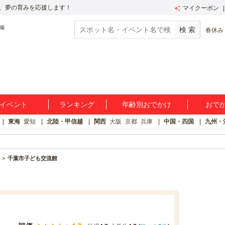
、夢の育みを応援します！
マイクーポン
春休み
イベント
ランキング
年齢別おでかけ
おで
東海
愛知
北陸・甲信越
関西
大阪
京都
兵庫
中国・四国
九州・
千葉市子ども交流館