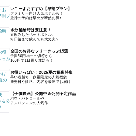
いこーよおすすめ【早割プラン】
ファミリー向け人気ホテルも！
旅行の予約は早めが断然お得♪
水分補給時は要注意！
直飲みしたペットボトル、
何日後まで飲んでも大丈夫？
全国のお得なフリーきっぷ15選
子供50円均一の切符から
100円で1日乗り放題も！
お得いっぱい！2026夏の福袋特集
早い者勝ち！数量限定の人気福袋
発売日や価格、内容を最速でお届け
【子供映画】公開中＆公開予定作品
パウ・パトロールや
アンパンマンの人気作