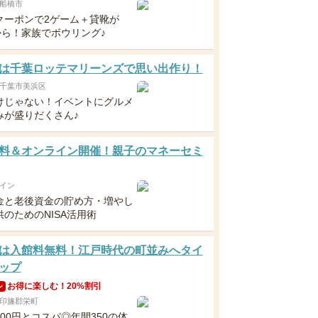
船橋市
クーポンで2ゲーム＋貸靴が
から！家族でボウリング♪
は千葉ロッテマリーンズで思い出作り！
千葉市美浜区
けじゃない！イベントにグルメ
みが盛りだくさん♪
料＆オンライン開催！親子のマネーセミ
イン
金と老後資金の貯め方・増やし
のためのNISA活用術
は入館料無料！江戸時代の町並みへタイ
ップ
お得に楽しむ！20%割引
ン
印旛郡栄町
00円とコスパ◎年間350の体