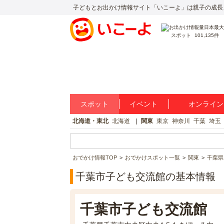
子どもとお出かけ情報サイト「いこーよ」は親子の成長
スポット
101,135件
スポット
イベント
オンライン
北海道・東北
北海道
関東
東京
神奈川
千葉
埼玉
おでかけ情報TOP
おでかけスポット一覧
関東
千葉県
千葉市子ども交流館の基本情報
千葉市子ども交流館