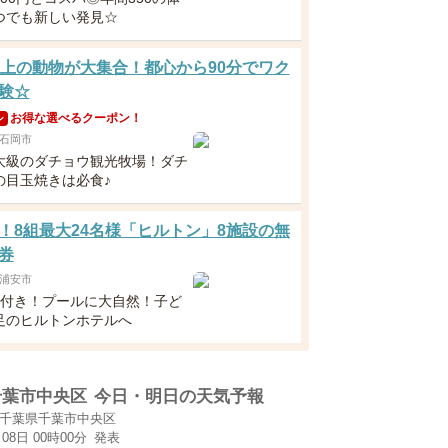
つでも新しい発見☆
以上の動物が大集合！都心から90分でワク
験☆
お得な選べるクーポン！
ン
石岡市
大級のダチョウ観光牧場！ダチ
の目玉焼きは必食♪
！8組最大24名様「ヒルトン」8施設の無
券
浦安市
食付き！プールに大自然！子ど
足のヒルトンホテルへ
千葉市中央区
今日・明日の天気予報
千葉県千葉市中央区
月08日 00時00分
発表