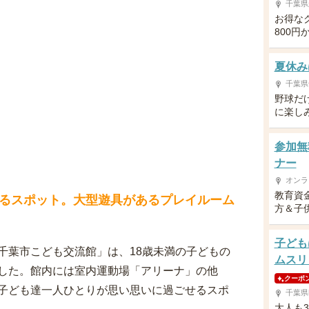
千葉県
お得な
800円
夏休み
千葉県
野球だ
に楽し
参加無
ナー
オンラ
教育資
るスポット。大型遊具があるプレイルーム
方＆子供
子ども
千葉市こども交流館」は、18歳未満の子どもの
ムスリ
した。館内には室内運動場「アリーナ」の他
クーポ
子ども達一人ひとりが思い思いに過ごせるスポ
千葉県
大人も3