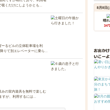
覗くだけにしようかとも...
8月8日(
晴れ
34
ぼーるビルの立体駐車場を利
お出か
降りて別エレベーターに乗ら...
いこーよ
並みの室内遊具を無料で楽しむ
すが、利用するには...