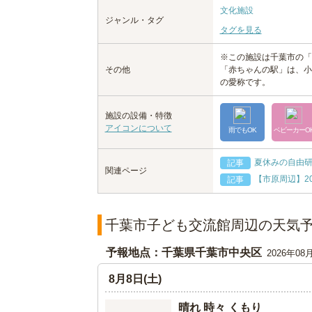
文化施設
ジャンル・タグ
タグを見る
※この施設は千葉市の「
その他
「赤ちゃんの駅」は、小
の愛称です。
施設の設備・特徴
アイコンについて
雨でもOK
ベビーカーO
夏休みの自由
記事
関連ページ
【市原周辺】2
記事
千葉市子ども交流館周辺の天気
予報地点：千葉県千葉市中央区
2026年08
8月8日(土)
晴れ 時々 くもり