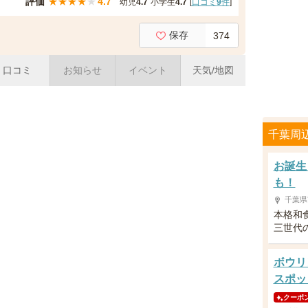
評価
★
★
★
★
★
4.7
幼児
4.7
小学生
4.7
[
口コミ
9
件
]
保存
374
口コミ
お知らせ
イベント
天気/地図
千葉周
お誕生
も！
千葉県
本格和
三世代
ボウリ
スポッ
クーポ