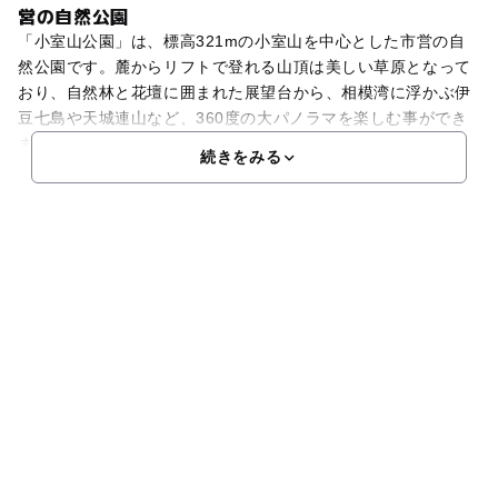
営の自然公園
「小室山公園」は、標高321mの小室山を中心とした市営の自
然公園です。麓からリフトで登れる山頂は美しい草原となって
おり、自然林と花壇に囲まれた展望台から、相模湾に浮かぶ伊
豆七島や天城連山など、360度の大パノラマを楽しむ事ができ
ます。小室山の名物は、丘の上に赤いジュータンを敷いた
続きをみる