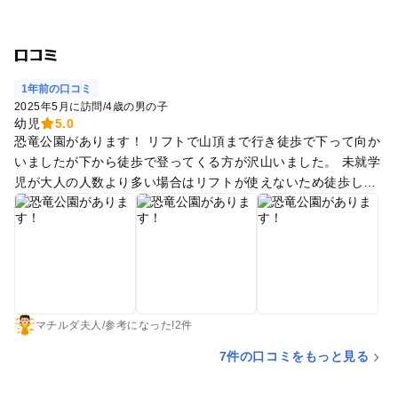
口コミ
1年前の口コミ
2025年5月に訪問
/
4歳の男の子
幼児
5.0
恐竜公園があります！ リフトで山頂まで行き徒歩で下って向か
いましたが下から徒歩で登ってくる方が沢山いました。 未就学
児が大人の人数より多い場合はリフトが使えないため徒歩しか
選択肢がありません。 自販機はないので飲み物を忘れずに！
大きな恐竜が沢山いて、遊具もあり子供は喜んでいました。 遊
具は恐竜モチーフです！ 昭和の恐竜たちは造形でわかります。
ティラノサウルスと戦っていたイグアノドンがいなくなったみ
たいでひとりぼっちで可哀想でした。見晴らしもよくて遊具も
新しめなので良い公園だと思います。
マチルダ夫人
/
参考に
なった!
2件
7件の口コミをもっと見る