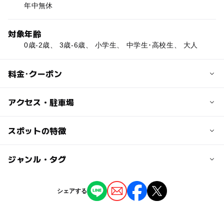
年中無休
対象年齢
0歳-2歳、 3歳-6歳、 小学生、 中学生･高校生、 大人
料金･クーポン
子供の料金
アクセス・駐車場
リフト代（往復）小人240円
交通アクセス
スポットの特徴
大人の料金
伊豆急川奈駅から徒歩15分または車5分
リフト代（往復） 大人470円
◯
ー
駐車場あり
ジャンル・タグ
駅から近い
近くの駅
川奈駅
ー
ー
授乳室あり
託児所
ジャンル
シェアする
展望台
植物園・フラワーパーク
観光
ー
ー
雨でもOK
ベビーカーOK
富戸駅
公園・総合公園