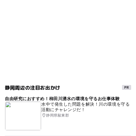
ー
ー
食事持込OK
レストラン
南伊東駅
タグ
ー
ー
売店
オムツ交換台
駐車場料金
春休み2027
GW
穴場
冬休み2025-2026
無料
自然景観・ハイキングあり
旅行
GW(ゴールデンウィーク)2016
駐車場あり
駐車場詳細
※つつじ祭り開催期間は有料
夏休み2014
伊東・宇佐美・川奈
外遊び
シルバーウィーク2026
夏休み2015
午後から遊べる
2014年夏休み特集
公園併設
静岡周辺の注目お出かけ
GW(ゴールデンウィーク)2027
夏休み2016
自然体験
自由研究におすすめ！柿田川湧水の環境を守るお仕事体験
平成27年
三連休
ゴールデンウィーク2015
水中で発生した問題を解決！川の環境を守る
活動にチャレンジだ！
GW(ゴールデンウィーク)2015
静岡県駿東郡
ゴールデンウィーク2016
秋のお出かけ2026
夏休み2026
gw2015
相模湾
名所