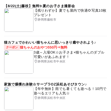
【8/22(土)藤枝】無料✨夏のお子さま撮影会
植物とふれあう
ゴールデンウィーク
伊豆
【残りわずか】夏でも屋内で快適🌻写真10枚
プレゼント
夏休み・自由研究2026
GW2016
静岡県藤枝市
猫カフェでかわいい猫ちゃんに思いっきり癒やされよう♪
猫ちゃんのおやつ550円⇒無料
クーポン
3歳～入場OK☆お子さま×猫ちゃんのダブル
可愛いがあふれます！
静岡県浜松市中央区
家族で爆獲れ体験☆サープラOZ浜松あそびタウン♪
【年中無休】雨でも暑くても遊べる！10円で
遊べるエリアも人気☆
静岡県浜松市中央区