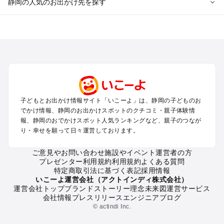
静岡の人気のお出かけ先を探す
静岡のエリアからプール子ども連れのお出かけスポット
を探す
浜松・浜名湖・天竜のプールお出かけ
伊東・下田・伊豆白浜・東伊豆のプールお出かけ
富士山・富士宮・富士・御殿場のプールお出かけ
小田原・熱海・湯河原・真鶴のプールお出かけ
中伊豆・西伊豆・南伊豆のプールお出かけ
子どもとお出かけ情報サイト「いこーよ」は、静岡の子どものお
静岡・清水のプールお出かけ
でかけ情報、静岡のお出かけスポットのクチコミ・親子体験情
三島・沼津のプールお出かけ
報、静岡のおでかけスポット人気ランキングなど、親子のつなが
掛川・磐田・袋井のプールお出かけ
り・幸せを願って日々運営しております。
焼津・御前崎のプールお出かけ
大井川・寸又峡・川根のプールお出かけ
ご意見やお問い合わせ
施設やイベント運営者の方
プレゼンター利用規約
利用規約
よくある質問
特定商取引法に基づく表記
採用情報
静岡の定番お出かけスポット
いこーよ運営会社（アクトインディ株式会社）
運営会社トップ
ブランドストーリー
理念
未来図
運営サービス
静岡の遊園地
会社情報
プレスリリース
エンジニアブログ
静岡の動物園
© actindi Inc.
静岡のバーベキュー