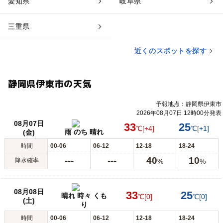
愛知県
岐阜県
三重県
近くのスポットを探す
静岡県伊東市の天気
予報地点：静岡県伊東市
2026年08月07日 12時00分発表
08月07日
33
25
℃
[+4]
℃
[+1]
雨 のち 晴れ
(金)
時間
00-06
06-12
12-18
18-24
---
---
40
10
降水確率
%
%
08月08日
33
25
晴れ 時々 くも
℃
[0]
℃
[0]
(土)
り
時間
00-06
06-12
12-18
18-24