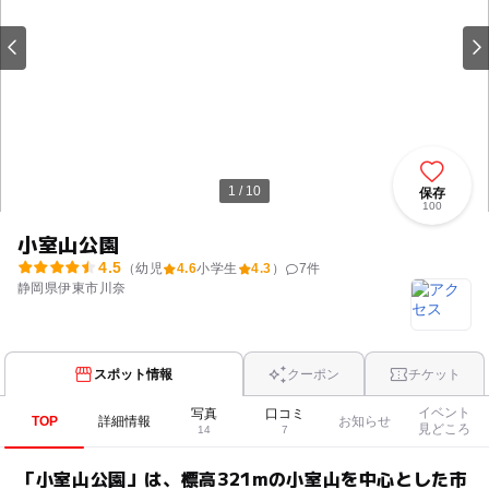
1 / 10
保存
100
小室山公園
4.5
（幼児
4.6
小学生
4.3
）
7
件
静岡県伊東市川奈
スポット情報
クーポン
チケット
イベント
写真
口コミ
TOP
詳細情報
お知らせ
見どころ
14
7
「小室山公園」は、標高321mの小室山を中心とした市