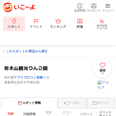
会員登録
プレゼント
メニュー
おでかけ
スポット
イベント
ランキング
特集
ニュース
このスポットの周辺から探す
岩木山観光りんご園
保存
15
未評価
アプリで口コミ投稿！
青森県弘前市大字新法師
スポット情報
クーポン
チケット
イベント
写真
口コミ
TOP
詳細情報
お知らせ
見どころ