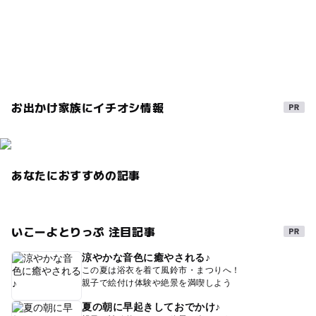
食べ放題
さくらんぼ狩り
味覚狩り・収穫体験
バス停
冬季休業
行楽
夏休み2026
お出かけ家族にイチオシ情報
あなたにおすすめの記事
いこーよとりっぷ 注目記事
涼やかな音色に癒やされる♪
この夏は浴衣を着て風鈴市・まつりへ！
親子で絵付け体験や絶景を満喫しよう
夏の朝に早起きしておでかけ♪