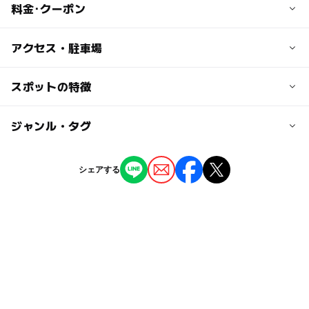
料金･クーポン
子供の料金
アクセス・駐車場
【さくらんぼ】800円
【もも】 600円
交通アクセス
スポットの特徴
【りんご】小学生以下400円
JR弘前駅弘南バス停より枯木平線(百沢経由)乗車し観光り
んご園前下車。
◯
ー
駐車場あり
ジャンル・タグ
駅から近い
大人の料金
【さくらんぼ】1,000円
駐車可能台数
◯
ー
授乳室あり
託児所
ジャンル
【もも】800円
シェアする
20台
【りんご】500円 ※2kgのおみやげ付きの場合 1,000円
果物狩り・収穫体験
ー
ー
雨でもOK
ベビーカーOK
タグ
◯
ー
食事持込OK
レストラン
りんご狩り
親子連れ
りんご
岩木山
穴場
ー
◯
売店
オムツ交換台
弘前市
春休み2027
弘前駅
自然体験
桃狩り
青森県
自然
GW(ゴールデンウィーク)2027