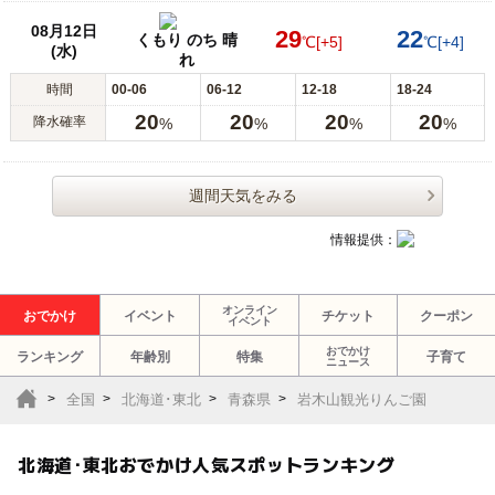
08月12日
29
22
くもり のち 晴
℃
[+5]
℃
[+4]
(水)
れ
時間
00-06
06-12
12-18
18-24
20
20
20
20
降水確率
%
%
%
%
週間天気をみる
情報提供：
オンライン
おでかけ
イベント
チケット
クーポン
イベント
おでかけ
ランキング
年齢別
特集
子育て
ニュース
全国
北海道･東北
青森県
岩木山観光りんご園
北海道･東北おでかけ人気スポットランキング