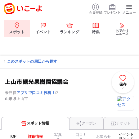
会員登録
プレゼント
メニュー
おでかけ
スポット
イベント
ランキング
特集
ニュース
このスポットの周辺から探す
上山市観光果樹園協議会
保存
7
未評価
アプリで口コミ投稿！
山形県上山市
スポット情報
クーポン
チケット
イベント
写真
口コミ
TOP
詳細情報
お知らせ
見どころ