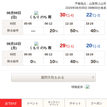
予報地点：山形県上山市
2026年08月09日 06時00分発表
08月09日
30
22
℃
[-4]
℃
[-3]
くもり のち 雨
(日)
時間
00-06
06-12
12-18
18-24
---
20
50
40
降水確率
%
%
%
08月10日
29
20
℃
[-1]
℃
[-2]
くもり のち 雨
(月)
時間
00-06
06-12
12-18
18-24
0
10
40
30
降水確率
%
%
%
%
週間天気をみる
情報提供：
オンライン
おでかけ
イベント
チケット
クーポン
イベント