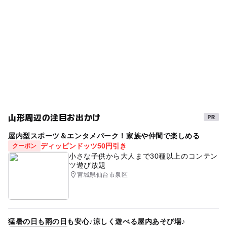
◯
ー
売店
オムツ交換台
佐藤錦
サクランボ
外遊び
GW(ゴールデンウィーク)2027
ビニールハウス
リンゴ
モモ
無料施設
食べ放題
ブドウ
春休み2027
山形周辺の注目お出かけ
屋内型スポーツ＆エンタメパーク！家族や仲間で楽しめる
ディッピンドッツ50円引き
クーポン
小さな子供から大人まで30種以上のコンテン
ツ遊び放題
宮城県仙台市泉区
猛暑の日も雨の日も安心♪涼しく遊べる屋内あそび場♪