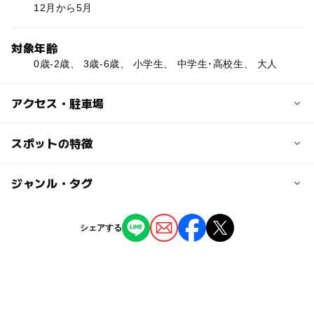
12月から5月
対象年齢
0歳-2歳、 3歳-6歳、 小学生、 中学生･高校生、 大人
アクセス・駐車場
交通アクセス
スポットの特徴
JRかみのやま温泉駅より車で15～20分
◯
ー
駐車場あり
ジャンル・タグ
駅から近い
近くの駅
かみのやま温泉駅
ー
ー
授乳室あり
託児所
ジャンル
シェアする
果物狩り・収穫体験
ー
◯
雨でもOK
ベビーカーOK
茂吉記念館前駅
タグ
◯
ー
食事持込OK
レストラン
ラ・フランス
夏休み2026
味覚狩り・収穫体験