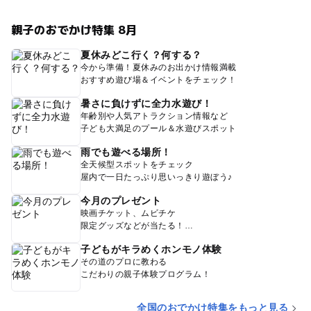
親子のおでかけ特集 8月
夏休みどこ行く？何する？
今から準備！夏休みのお出かけ情報満載
おすすめ遊び場＆イベントをチェック！
暑さに負けずに全力水遊び！
年齢別や人気アトラクション情報など
子ども大満足のプール＆水遊びスポット
雨でも遊べる場所！
全天候型スポットをチェック
屋内で一日たっぷり思いっきり遊ぼう♪
今月のプレゼント
映画チケット、ムビチケ
限定グッズなどが当たる！
子どもがキラめくホンモノ体験
その道のプロに教わる
こだわりの親子体験プログラム！
全国のおでかけ特集をもっと見る