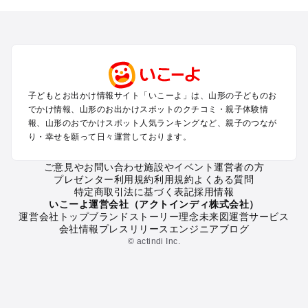
を探す
山形市・蔵王・天童・上山のプールお出かけ
酒田・鶴岡のプールお出かけ
米沢・置賜のプールお出かけ
銀山温泉・新庄・尾花沢・村山のプールお出かけ
月山・寒河江のプールお出かけ
子どもとお出かけ情報サイト「いこーよ」は、山形の子どものお
でかけ情報、山形のお出かけスポットのクチコミ・親子体験情
山形の定番お出かけスポット
報、山形のおでかけスポット人気ランキングなど、親子のつなが
り・幸せを願って日々運営しております。
山形の遊園地
山形の動物園
ご意見やお問い合わせ
施設やイベント運営者の方
山形のバーベキュー
プレゼンター利用規約
利用規約
よくある質問
山形の釣り
特定商取引法に基づく表記
採用情報
山形の牧場
いこーよ運営会社（アクトインディ株式会社）
運営会社トップ
ブランドストーリー
理念
未来図
運営サービス
山形のプール
会社情報
プレスリリース
エンジニアブログ
山形のアスレチック
© actindi Inc.
山形の公園・総合公園
山形の観光
山形の親子で体験するお出かけスポット