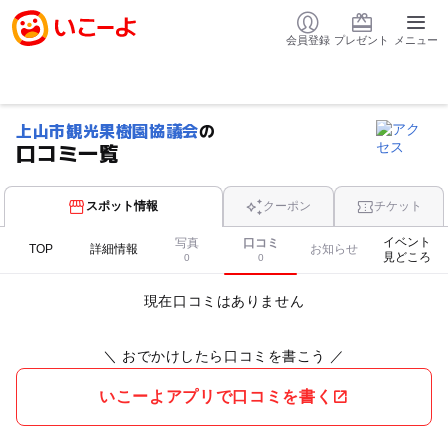
会員登録
プレゼント
メニュー
上山市観光果樹園協議会
の
口コミ一覧
スポット情報
クーポン
チケット
イベント
写真
口コミ
TOP
詳細情報
お知らせ
見どころ
0
0
現在口コミはありません
＼ おでかけしたら口コミを書こう ／
いこーよアプリで口コミを書く