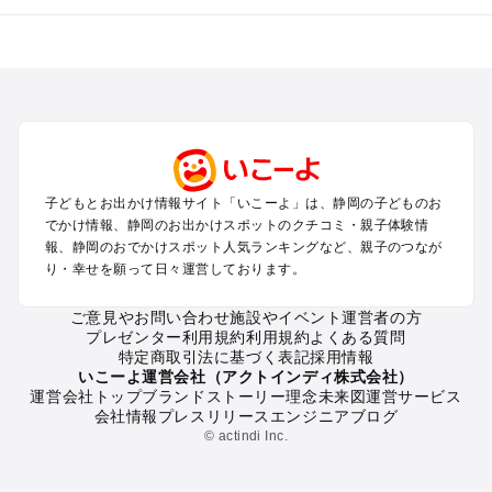
静岡のエリアからプール子ども連れのお出かけスポット
を探す
浜松・浜名湖・天竜のプールお出かけ
伊東・下田・伊豆白浜・東伊豆のプールお出かけ
富士山・富士宮・富士・御殿場のプールお出かけ
小田原・熱海・湯河原・真鶴のプールお出かけ
中伊豆・西伊豆・南伊豆のプールお出かけ
子どもとお出かけ情報サイト「いこーよ」は、静岡の子どものお
静岡・清水のプールお出かけ
でかけ情報、静岡のお出かけスポットのクチコミ・親子体験情
三島・沼津のプールお出かけ
報、静岡のおでかけスポット人気ランキングなど、親子のつなが
掛川・磐田・袋井のプールお出かけ
り・幸せを願って日々運営しております。
焼津・御前崎のプールお出かけ
大井川・寸又峡・川根のプールお出かけ
ご意見やお問い合わせ
施設やイベント運営者の方
プレゼンター利用規約
利用規約
よくある質問
特定商取引法に基づく表記
採用情報
静岡の定番お出かけスポット
いこーよ運営会社（アクトインディ株式会社）
運営会社トップ
ブランドストーリー
理念
未来図
運営サービス
静岡の遊園地
会社情報
プレスリリース
エンジニアブログ
静岡の動物園
© actindi Inc.
静岡のバーベキュー
静岡の釣り