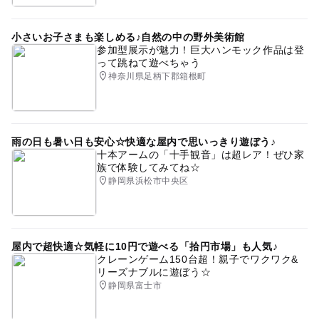
小さいお子さまも楽しめる♪自然の中の野外美術館
参加型展示が魅力！巨大ハンモック作品は登
って跳ねて遊べちゃう
神奈川県足柄下郡箱根町
雨の日も暑い日も安心☆快適な屋内で思いっきり遊ぼう♪
十本アームの「十手観音」は超レア！ぜひ家
族で体験してみてね☆
静岡県浜松市中央区
屋内で超快適☆気軽に10円で遊べる「拾円市場」も人気♪
クレーンゲーム150台超！親子でワクワク&
リーズナブルに遊ぼう☆
静岡県富士市