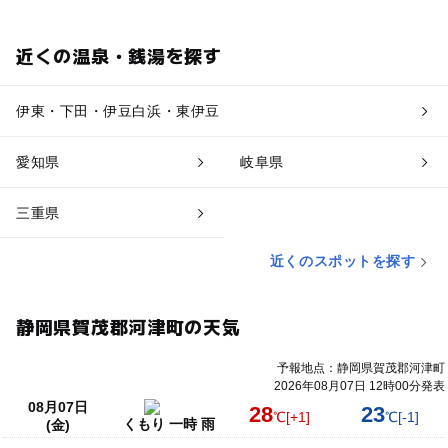
近くの温泉・銭湯を探す
伊東・下田・伊豆白浜・東伊豆
愛知県
岐阜県
三重県
近くのスポットを探す
静岡県賀茂郡河津町の天気
予報地点：静岡県賀茂郡河津町
2026年08月07日 12時00分発表
08月07日
28
23
℃
[+1]
℃
[-1]
くもり 一時 雨
(金)