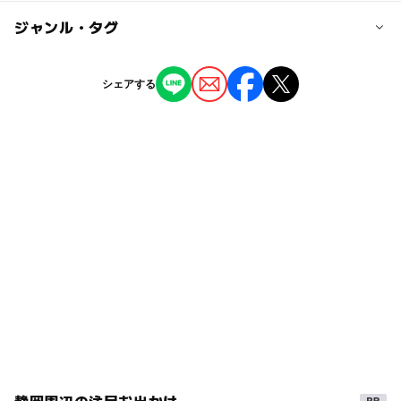
1,000円
◯
ー
駐車場あり
ジャンル・タグ
駅から近い
近くの駅
河津駅
ー
ー
授乳室あり
託児所
ジャンル
シェアする
温泉・銭湯
◯
ー
雨でもOK
ベビーカーOK
今井浜海岸駅
タグ
ー
◯
食事持込OK
レストラン
駐車可能台数
雨でもOK
子供と温泉
塩化物温泉
河津・今井浜
50台
◯
◯
売店
オムツ交換台
雨の日おでかけ
ジェット風呂
雨でも遊べる
駐車場料金
寒い日
サウナあり
冬休み2025-2026
無料
雨のお出かけ
冬のお出かけ
旅行
日帰り入浴
GW(ゴールデンウィーク)2027
雨でも楽しめる
大浴場
日帰り温泉
マッサージチェアあり
家族で温泉
スパ・温泉
日帰り
室内
天然温泉