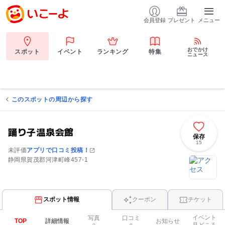
会員登録
プレゼント
メニュー
おでかけ
スポット
イベント
ランキング
特集
ニュース
このスポットの周辺から探す
踊り子温泉会館
保存
15
未評価
アプリで口コミ投稿！
静岡県賀茂郡河津町峰457-1
スポット情報
クーポン
チケット
イベント
写真
口コミ
TOP
詳細情報
お知らせ
見どころ