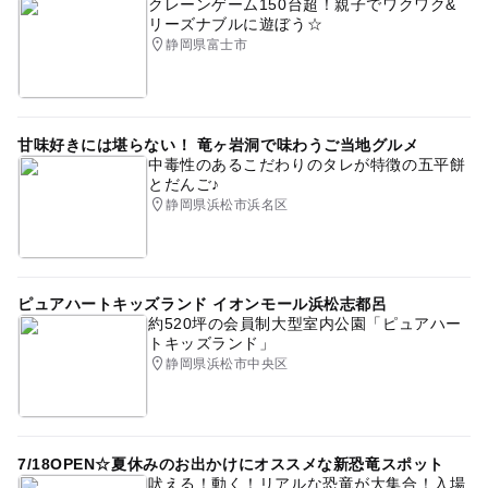
クレーンゲーム150台超！親子でワクワク&
リーズナブルに遊ぼう☆
静岡県富士市
甘味好きには堪らない！ 竜ヶ岩洞で味わうご当地グルメ
中毒性のあるこだわりのタレが特徴の五平餅
とだんご♪
静岡県浜松市浜名区
ピュアハートキッズランド イオンモール浜松志都呂
約520坪の会員制大型室内公園「ピュアハー
トキッズランド」
静岡県浜松市中央区
7/18OPEN☆夏休みのお出かけにオススメな新恐竜スポット
吠える！動く！リアルな恐竜が大集合！入場