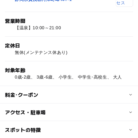
営業時間
【温泉】10:00～21:00
定休日
無休(メンテナンス休あり)
対象年齢
0歳-2歳、 3歳-6歳、 小学生、 中学生･高校生、 大人
料金･クーポン
子供の料金
アクセス・駐車場
500円
交通アクセス
スポットの特徴
大人の料金
沼津ICから約85分