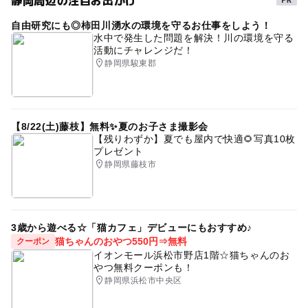
静岡周辺の注目お出かけ
春休み2027
休憩処
駐車場あり
雨の日でもOK
自由研究にも◎柿田川湧水の環境を守るお仕事をしよう！
寒くても楽しめる
午後から遊べる
寒い日でもOK
水中で発生した問題を解決！川の環境を守る
活動にチャレンジだ！
三連休
露天風呂
静岡県駿東郡
【8/22(土)藤枝】無料✨夏のお子さま撮影会
【残りわずか】夏でも屋内で快適🌻写真10枚
プレゼント
静岡県藤枝市
3歳から遊べる☆「猫カフェ」デビューにもおすすめ♪
猫ちゃんのおやつ550円⇒無料
クーポン
イオンモール浜松市野店1階☆猫ちゃんのお
やつ無料クーポンも！
静岡県浜松市中央区