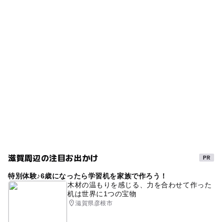
詳細はHPなどで要確認。
びわ湖浜大津駅
タグ
ー
ー
食事持込OK
レストラン
三井寺駅
冬休み2025-2026
シルバーウィーク2026
ー
ー
売店
オムツ交換台
駐車場詳細
午後から遊べる
クルーズ
夏休み2026
専用駐車場はないので、大津港駐車場（有料）などを利用
GW(ゴールデンウィーク)2027
京阪京津線(滋賀県)
してください。
駅から近い
びわ湖
京阪京津線
春休み2027
暑い日でもOK
秋のお出かけ2026
涼しい
琵琶湖
水上バス・クルーズ
遊覧船
旅行
体験
大津
乗り物スポット
外遊び
滋賀周辺の注目お出かけ
特別体験♪6歳になったら学習机を家族で作ろう！
木材の温もりを感じる、力を合わせて作った
机は世界に1つの宝物
滋賀県彦根市