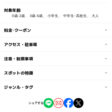
対象年齢
0歳-2歳、 3歳-6歳、 小学生、 中学生･高校生、 大人
料金･クーポン
子供の料金
アクセス・駐車場
小人5850円
中高生7560円（生徒手帳などの提示が必要）
交通アクセス
注意・制限事項
【公共交通機関】
大人の料金
JR琵琶湖線：「大津駅」下車⇒徒歩15分
スポットの特徴
運行コースは以下の通りです。
8,700円
京阪電鉄石山坂本線：「浜大津駅」下車⇒徒歩3分
大津港 9：30 → 浮御堂・琵琶湖大橋 → 沖島上陸見学 →
料金にはお弁当代、竹生島での拝観料、多景島の入島料が
【自動車】
沖の白石 → 竹生島上陸見学 → 長浜港14：10着 → 長浜港
ー
◯
駐車場あり
ジャンル・タグ
駅から近い
含まれています。
名神「大津」ICから車で約10分
14：20発 → 多景島上陸見学 → 白鬚神社 → 琵琶湖大橋港
西大津バイパス「皇子山ランプ」から車で約10分
（寄港）→ 大津港17：40着
ー
ー
授乳室あり
託児所
ジャンル
＊大津港から長浜港までの往路コース、長浜港から大津港
シェアする
近くの駅
までの復路コースもあります。
観光
体験施設
ー
ー
雨でもOK
ベビーカーOK