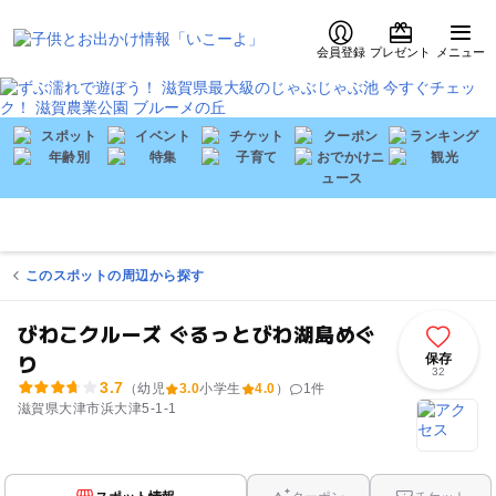
会員登録
プレゼント
メニュー
このスポットの周辺から探す
びわこクルーズ ぐるっとびわ湖島めぐ
り
保存
32
3.7
（幼児
3.0
小学生
4.0
）
1
件
滋賀県大津市浜大津5-1-1