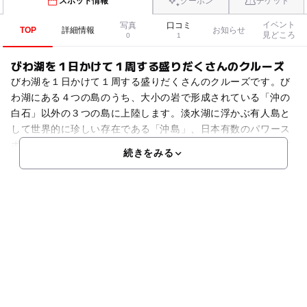
スポット情報
クーポン
チケット
イベント
写真
口コミ
TOP
詳細情報
お知らせ
見どころ
0
1
びわ湖を１日かけて１周する盛りだくさんのクルーズ
びわ湖を１日かけて１周する盛りだくさんのクルーズです。び
わ湖にある４つの島のうち、大小の岩で形成されている「沖の
白石」以外の３つの島に上陸します。淡水湖に浮かぶ有人島と
して世界的に珍しい存在である「沖島」、日本有数のパワース
ポットである神の島「竹生島」、見る角度により島影が変化す
続きをみる