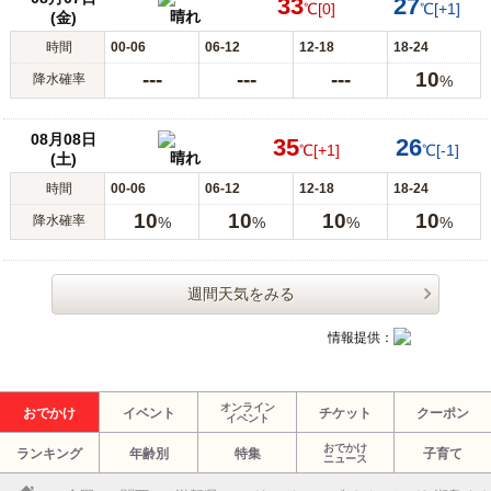
33
27
℃
[0]
℃
[+1]
晴れ
(金)
時間
00-06
06-12
12-18
18-24
---
---
---
10
降水確率
%
08月08日
35
26
℃
[+1]
℃
[-1]
晴れ
(土)
時間
00-06
06-12
12-18
18-24
10
10
10
10
降水確率
%
%
%
%
週間天気をみる
情報提供：
オンライン
おでかけ
イベント
チケット
クーポン
イベント
おでかけ
ランキング
年齢別
特集
子育て
ニュース