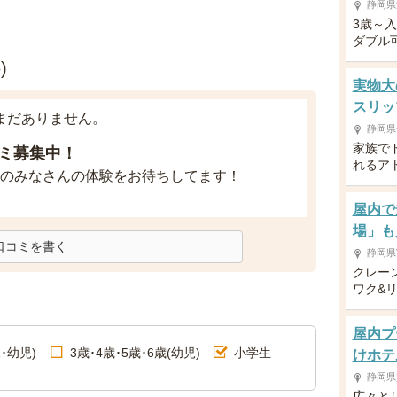
静岡県
3歳～
ダブル
)
実物大
スリッ
まだありません。
静岡県
家族で
ミ募集中！
れるア
のみなさんの体験をお待ちしてます！
屋内で
場」も
口コミを書く
静岡県
クレー
ワク&
屋内プ
･幼児)
3歳･4歳･5歳･6歳(幼児)
小学生
けホテ
静岡県
広々と