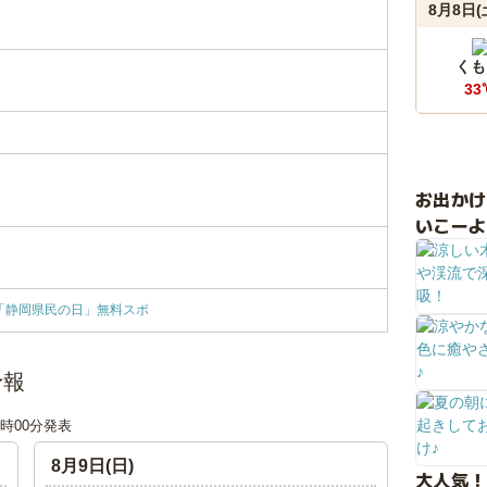
8月8日(
くも
33
お出か
いこーよ
21「静岡県民の日」無料スポ
予報
18時00分発表
8月9日(日)
大人気！