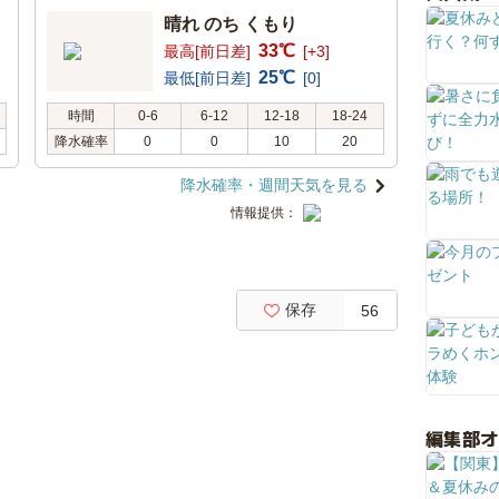
晴れ のち くもり
33℃
最高[前日差]
[+3]
25℃
最低[前日差]
[0]
時間
0-6
6-12
12-18
18-24
降水確率
0
0
10
20
降水確率・週間天気を見る
情報提供：
保存
56
編集部