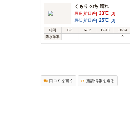
くもり のち 晴れ
33℃
最高[前日差]
[0]
25℃
最低[前日差]
[0]
時間
0-6
6-12
12-18
18-24
降水確率
---
---
---
0
口コミを書く
施設情報を送る