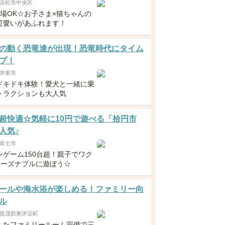
浜松市中央区
入場OK☆お子さま×猫ちゃんの
可愛いがあふれます！
の動く恐竜達が出現！恐竜時代にタイム
プ！
伊東市
ドキドキ体験！愛犬と一緒に乗
トラクションも大人気
超快適☆気軽に10円で遊べる「拾円市
人気♪
富士市
ンゲーム150台超！親子でワク
リーズナブルに遊ぼう☆
ールや海水浴が楽しめる！ファミリー向
ル
賀茂郡東伊豆町
したファミリールーム完備で三