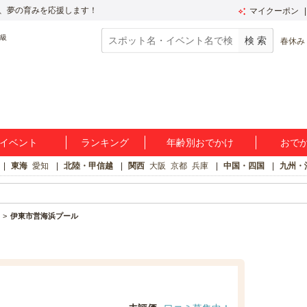
、夢の育みを応援します！
マイクーポン
春休み
イベント
ランキング
年齢別おでかけ
おで
東海
愛知
北陸・甲信越
関西
大阪
京都
兵庫
中国・四国
九州・
伊東市営海浜プール