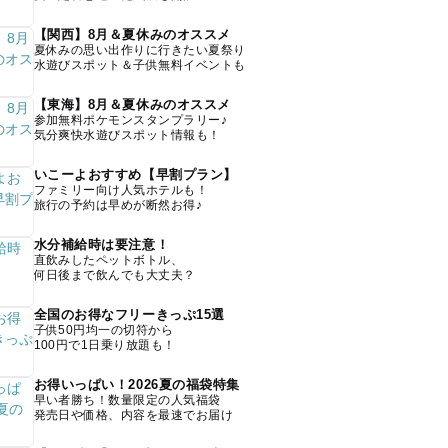
【関西】8月＆夏休みのオススメ
夏休みの思い出作りに行きたい夏祭り
水遊びスポット＆子供無料イベントも
【東海】8月＆夏休みのオススメ
参加無料ポケモンスタンプラリー♪
気分爽快水遊びスポット情報も！
いこーよおすすめ【早割プラン】
ファミリー向け人気ホテルも！
旅行の予約は早めが断然お得♪
水分補給時は要注意！
直飲みしたペットボトル、
何日後まで飲んでも大丈夫？
全国のお得なフリーきっぷ15選
子供50円均一の切符から
100円で1日乗り放題も！
お得いっぱい！2026夏の福袋特集
早い者勝ち！数量限定の人気福袋
発売日や価格、内容を最速でお届け