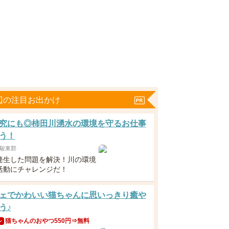
辺の注目お出かけ
究にも◎柿田川湧水の環境を守るお仕事
う！
駿東郡
発生した問題を解決！川の環境
活動にチャレンジだ！
ェでかわいい猫ちゃんに思いっきり癒や
う♪
猫ちゃんのおやつ550円⇒無料
ン