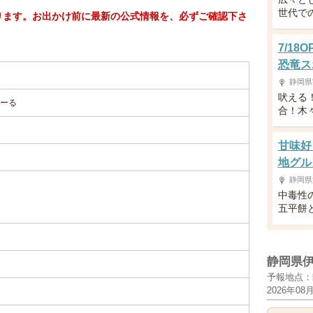
世代で
ります。お出かけ前に最新の公式情報を、必ずご確認下さ
7/1
恐竜ス
静岡県
吠える
ーる
合！木
甘味好
地グル
静岡県
中毒性
五平餅
静岡県
予報地点：
2026年08