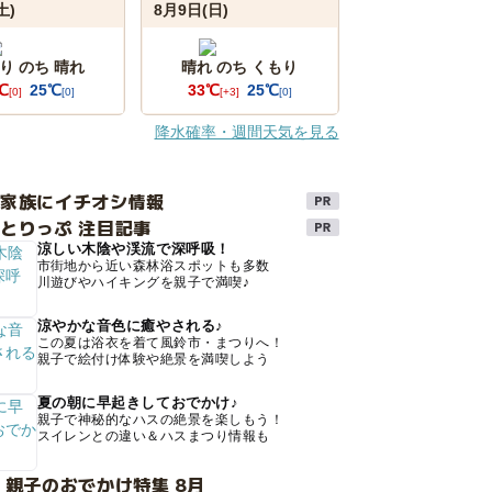
土)
8月9日(日)
り のち 晴れ
晴れ のち くもり
℃
25℃
33℃
25℃
[0]
[0]
[+3]
[0]
降水確率・週間天気を見る
け家族にイチオシ情報
とりっぷ 注目記事
涼しい木陰や渓流で深呼吸！
市街地から近い森林浴スポットも多数
川遊びやハイキングを親子で満喫♪
涼やかな音色に癒やされる♪
この夏は浴衣を着て風鈴市・まつりへ！
親子で絵付け体験や絶景を満喫しよう
夏の朝に早起きしておでかけ♪
親子で神秘的なハスの絶景を楽しもう！
スイレンとの違い＆ハスまつり情報も
 親子のおでかけ特集 8月