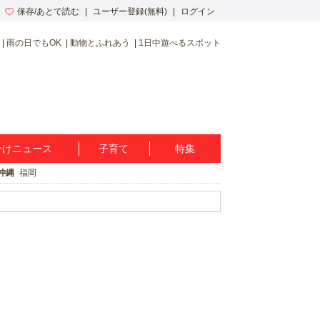
保存/あとで読む
ユーザー登録(無料)
ログイン
雨の日でもOK
動物とふれあう
1日中遊べるスポット
かけニュース
子育て
特集
沖縄
福岡