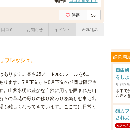
未評価
口コミ募集中！
保存
56
口コミ
お知らせ
イベント
天気/地図
静岡周
リフレッシュ。
自由研
はあります。長さ25メートルのプールを6コー
をしよ
あります。7月下旬から8月下旬の期間は限定さ
静岡県
す。山紫水明の豊かな自然に周りを囲まれた山
水中で
を守る
折々の草花の彩りの移り変わりを楽しむ事も出
場も難しくなってきています。ここでは日常と
猫カフ
されよ
クーポ