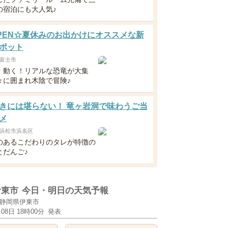
の宿泊にも大人気♪
8OPEN☆夏休みのお出かけにオススメな新
ポット
富士市
！動く！リアルな恐竜が大集
々に囲まれ木陰で冒険♪
きには堪らない！ 竜ヶ岩洞で味わうご当
メ
浜松市浜名区
のあるこだわりのタレが特徴の
とだんご♪
伊東市
今日・明日の天気予報
静岡県伊東市
月08日 18時00分
発表