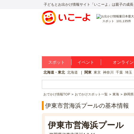
子どもとお出かけ情報サイト「いこーよ」は親子の成長
スポット
101,135件
スポット
イベント
オンライン
北海道・東北
北海道
関東
東京
神奈川
千葉
埼玉
おでかけ情報TOP
おでかけスポット一覧
東海
静岡県
伊東市営海浜プールの基本情報
伊東市営海浜プール