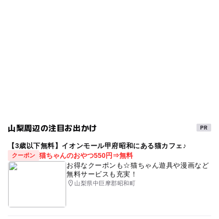
十島駅
秋のお出かけ2026
雨の日おでかけ
野菜直売所
◯
◯
売店
オムツ交換台
駐車場詳細
特産販売所がある道の駅
冬休み2025-2026
普通車：42台（身障者用：2台），大型車：14台
障害者用トイレがある道の駅
農家レストラン
夏休み2026
朝から遊べる
雨の日でもOK
農産物直売所
直売所
GW(ゴールデンウィーク)2027
ドライブ
産直
雨でも楽しめる
レストランがある道の駅
障害者専用駐車がある道の駅
山梨周辺の注目お出かけ
雨でも遊べる
室内
駐車場あり
たけのこ掘り
【3歳以下無料】イオンモール甲府昭和にある猫カフェ♪
シルバーウィーク2026
農村レストラン
春休み2027
猫ちゃんのおやつ550円⇒無料
クーポン
お得なクーポンも☆猫ちゃん遊具や漫画など
無料サービスも充実！
山梨県中巨摩郡昭和町