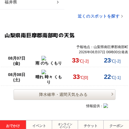
福井県
近くのスポットを探す
山梨県南巨摩郡南部町の天気
予報地点：山梨県南巨摩郡南部町
2026年08月07日 06時00分発表
08月07日
33
23
℃
[-2]
℃
[-2]
雨 のち くもり
(金)
08月08日
33
22
晴れ 時々 くも
℃
[0]
℃
[-1]
(土)
り
降水確率・週間天気をみる
情報提供：
オンライン
おでかけ
イベント
チケット
クーポン
イベント