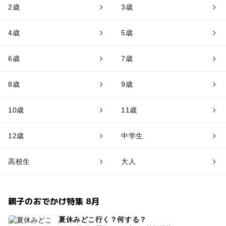
2歳
3歳
4歳
5歳
6歳
7歳
8歳
9歳
10歳
11歳
12歳
中学生
高校生
大人
親子のおでかけ特集 8月
夏休みどこ行く？何する？