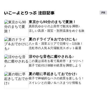
いこーよとりっぷ 注目記事
東京から90分のまちで夏旅！
真田氏ゆかりの上田市で観光を満喫♪
涼しい高原・国宝・別所温泉をめぐる旅
夏のドライブ＆おでかけにも♪
八ヶ岳・清里エリアで日帰り～1泊旅！
北杜市の人気＆穴場観光スポット厳選
涼やかな音色に癒やされる♪
この夏は浴衣を着て風鈴市・まつりへ！
親子で絵付け体験や絶景を満喫しよう
夏の朝に早起きしておでかけ♪
親子で神秘的なハスの絶景を楽しもう！
スイレンとの違い＆ハスまつり情報も