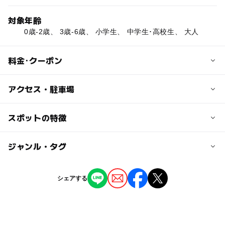
対象年齢
0歳-2歳、 3歳-6歳、 小学生、 中学生･高校生、 大人
料金･クーポン
子供の料金
アクセス・駐車場
無料
交通アクセス
スポットの特徴
大人の料金
JR身延線「井出」駅より車で5分
無料
◯
ー
駐車場あり
ジャンル・タグ
駅から近い
近くの駅
井出駅
ー
ー
授乳室あり
託児所
ジャンル
シェアする
道の駅
レストラン・カフェ
◯
◯
雨でもOK
ベビーカーOK
寄畑駅
タグ
ー
◯
食事持込OK
レストラン