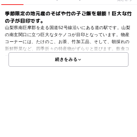
季節限定の地元産のそばや竹の子ご飯を堪能！巨大な竹
の子が目印です。
山梨県南巨摩郡を走る国道52号線沿いにある道の駅です。山梨
の南玄関口に立つ巨大なタケノコが目印となっています。物産
コーナーには、たけのこ、お茶、竹加工品、そして、朝採れの
新鮮野菜など、四季折々の特産物がずらりと並びます。飲食コ
ーナーでは、ハンバーグとたけのこ煮がマッチした富沢バー
続きをみる