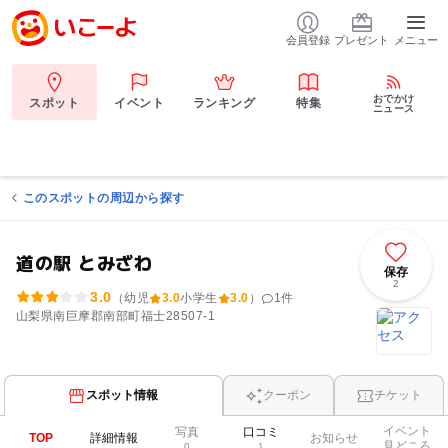
会員登録
プレゼント
メニュー
おでかけ
スポット
イベント
ランキング
特集
ニュース
このスポットの周辺から探す
道の駅 とみざわ
保存
2
3.0
（幼児
3.0
小学生
3.0
）
1
件
山梨県南巨摩郡南部町福士28507-1
スポット情報
クーポン
チケット
イベント
写真
口コミ
TOP
詳細情報
お知らせ
見どころ
0
1