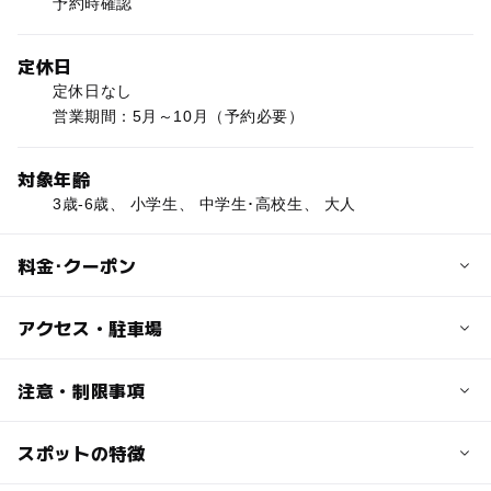
予約時確認
定休日
定休日なし
営業期間：5月～10月（予約必要）
対象年齢
3歳-6歳、 小学生、 中学生･高校生、 大人
料金･クーポン
子供の料金
アクセス・駐車場
大人料金参照
交通アクセス
注意・制限事項
大人の料金
湧別町役場から車で約15分
宿泊料金/コテージ1名様3000円
スポットの特徴
体験メニュー
体験料金/搾乳・バター作り体験1回700円
駐車可能台数
・搾乳、バター作り体験