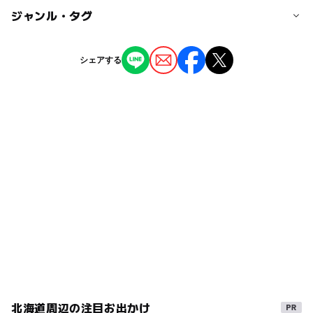
・酪農作業
30台
◯
ー
駐車場あり
ジャンル・タグ
駅から近い
＊宿泊可能（1名 3000円）
駐車場詳細
ー
ー
授乳室あり
託児所
ジャンル
シェアする
無料
農業体験
牧場
◯
ー
雨でもOK
ベビーカーOK
タグ
◯
ー
食事持込OK
レストラン
ゴールデンウィーク
食事持込OK
2014年夏休み特集
ー
ー
売店
オムツ交換台
てづくり体験
自然体験
ベビーカーOK
三世代で楽しめる牧場・動物園
外遊び
道東
酪農体験
夏休み2015
日帰り
家族旅行
gw2015
体験
夏休み2026
家族で訪れる
ものづくり体験
GW
夏休み2014
食育施設
冬休み2025-2026
GW(ゴールデンウィーク)2016
北海道周辺の注目お出かけ