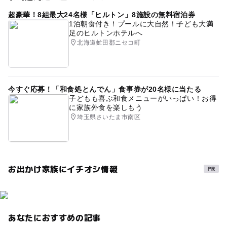
味覚狩り・収穫体験
穴場
超豪華！8組最大24名様「ヒルトン」8施設の無料宿泊券
GW(ゴールデンウィーク)2027
1泊朝食付き！プールに大自然！子ども大満
足のヒルトンホテルへ
ゴールデンウィーク2015
食べ物作り体験
体験牧場
北海道虻田郡ニセコ町
秋のお出かけ2026
ゴールデンウィーク2016
GW2016
手づくり体験
今すぐ応募！「和食処とんでん」食事券が20名様に当たる
GW(ゴールデンウィーク)2015
駐車場あり
ドライブ
子どもも喜ぶ和食メニューがいっぱい！お得
に家族外食を楽しもう
シルバーウィーク2026
三連休
春休み2027
埼玉県さいたま市南区
家族で楽しめる
午後から遊べる
夏休み2016
平成27年
手作り体験
動物とふれあう
宿泊可
お出かけ家族にイチオシ情報
あなたにおすすめの記事