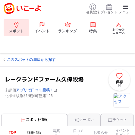
会員登録
プレゼント
メニュー
おでかけ
スポット
イベント
ランキング
特集
ニュース
このスポットの周辺から探す
レークランドファーム久保牧場
保存
10
未評価
アプリで口コミ投稿！
北海道紋別郡湧別町芭露126
スポット情報
クーポン
チケット
イベント
写真
口コミ
TOP
詳細情報
お知らせ
見どころ