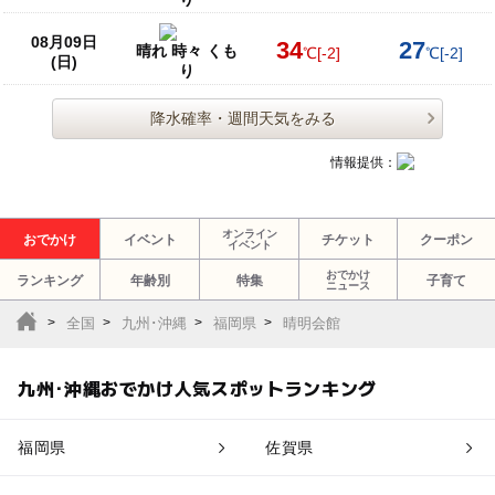
08月09日
34
27
晴れ 時々 くも
℃
[-2]
℃
[-2]
(日)
り
降水確率・週間天気をみる
情報提供：
オンライン
おでかけ
イベント
チケット
クーポン
イベント
おでかけ
ランキング
年齢別
特集
子育て
ニュース
全国
九州･沖縄
福岡県
晴明会館
九州･沖縄おでかけ人気スポットランキング
福岡県
佐賀県