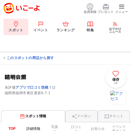
会員登録
プレゼント
メニュー
おでかけ
スポット
イベント
ランキング
特集
ニュース
このスポットの周辺から探す
晴明会館
保存
14
未評価
アプリで口コミ投稿！
福岡県福岡市東区唐原6-7-1
スポット情報
クーポン
チケット
イベント
写真
口コミ
TOP
詳細情報
お知らせ
見どころ