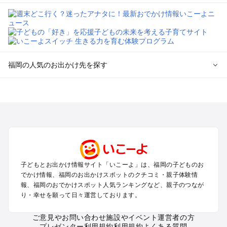
福岡の人気のお出かけ先を探す
福岡のエリアからプール子ども連れのお出かけスポット
を探す
北九州（小倉・門司・八幡）・下関のプールお出かけ
福岡市（博多・天神・海の中道）のプールお出かけ
久留米・筑前・原鶴・筑後川のプールお出かけ
柳川・八女・筑後のプールお出かけ
糸島・前原のプールお出かけ
子どもとお出かけ情報サイト「いこーよ」は、福岡の子どものお
太宰府・宗像のプールお出かけ
でかけ情報、福岡のお出かけスポットのクチコミ・親子体験情
報、福岡のおでかけスポット人気ランキングなど、親子のつなが
福岡の定番お出かけスポット
り・幸せを願って日々運営しております。
福岡の遊園地
ご意見やお問い合わせ
施設やイベント運営者の方
福岡の動物園
プレゼンター利用規約
利用規約
よくある質問