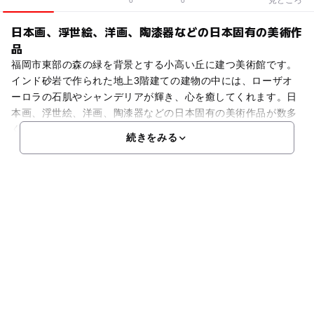
0
0
日本画、浮世絵、洋画、陶漆器などの日本固有の美術作
品
福岡市東部の森の緑を背景とする小高い丘に建つ美術館です。
インド砂岩で作られた地上3階建ての建物の中には、ローザオ
ーロラの石肌やシャンデリアが輝き、心を癒してくれます。日
本画、浮世絵、洋画、陶漆器などの日本固有の美術作品が数多
く展示されています。中でも、杉本哲郎の「嵐山春雨」、「法
続きをみる