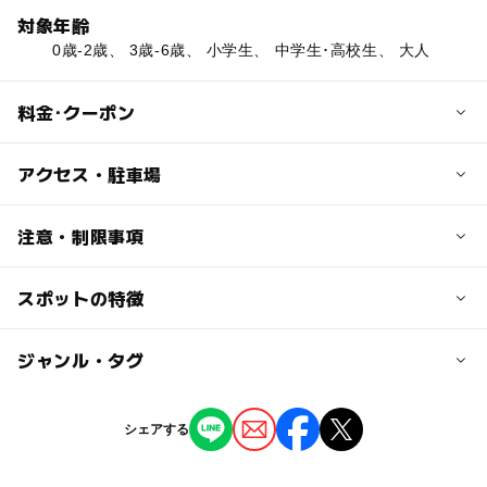
対象年齢
0歳-2歳、 3歳-6歳、 小学生、 中学生･高校生、 大人
料金･クーポン
子供の料金
アクセス・駐車場
小中学生：200円
交通アクセス
注意・制限事項
大人の料金
JR「九産大前」駅より徒歩10分
一般：500円，高校生：300円
スポットの特徴
浮世絵：あり
近くの駅
日本画：あり
九産大前駅
◯
ー
駐車場あり
ジャンル・タグ
駅から近い
唐の原駅
ー
ー
授乳室あり
託児所
ジャンル
シェアする
美術館
◯
ー
雨でもOK
ベビーカーOK
香椎花園前駅