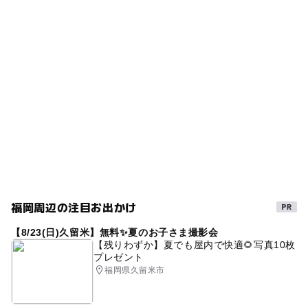
タグ
ー
ー
食事持込OK
レストラン
駐車場詳細
室内
日本画
ミュージアム
伝統芸能体験
駐車場は完備されています。詳しくはお問い合わせくださ
ー
ー
売店
オムツ交換台
い。
雨の日でもOK
冬休み2025-2026
雨のお出かけ
雨でも遊べる
午後から遊べる
寒くても楽しめる
夏休み2026
ゴールデンウィーク
雨の日おでかけ
浮世絵
GW(ゴールデンウィーク)2027
駐車場あり
雨でも楽しめる
三連休
GW
春休み2027
福岡周辺の注目お出かけ
【8/23(日)久留米】無料✨夏のお子さま撮影会
【残りわずか】夏でも屋内で快適🌻写真10枚
プレゼント
福岡県久留米市