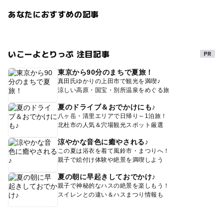
あなたにおすすめの記事
いこーよとりっぷ 注目記事
東京から90分のまちで夏旅！
真田氏ゆかりの上田市で観光を満喫♪
涼しい高原・国宝・別所温泉をめぐる旅
夏のドライブ＆おでかけにも♪
八ヶ岳・清里エリアで日帰り～1泊旅！
北杜市の人気＆穴場観光スポット厳選
涼やかな音色に癒やされる♪
この夏は浴衣を着て風鈴市・まつりへ！
親子で絵付け体験や絶景を満喫しよう
夏の朝に早起きしておでかけ♪
親子で神秘的なハスの絶景を楽しもう！
スイレンとの違い＆ハスまつり情報も