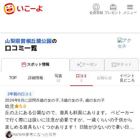
会員登録
プレゼント
メニュー
山梨県曽根丘陵公園
の
口コミ一覧
スポット情報
クーポン
チケット
イベント
写真
口コミ
TOP
詳細情報
お知らせ
見どころ
12
2
2年前の口コミ
2024年6月に訪問
/
5歳の女の子
3歳の女の子
歳の女の子
幼児
5.0
丘の上にある公園なので、遊具も斜面にあります。 ベビーカー
で行く際には扱いに注意が必要ですが、一歳くらいの子供から
楽しめる遊具もいくつかあります！ 日陰が少ないので暑い日に
行く際には日焼け対策が必要です。
ma'am
/
参考に
なった!
1件