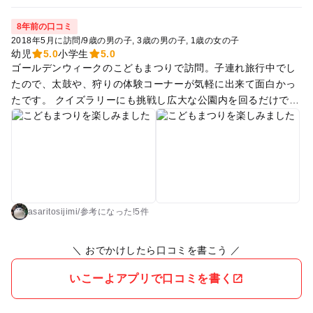
8年前の口コミ
2018年5月に訪問
/
9歳の男の子
3歳の男の子
1歳の女の子
幼児
5.0
小学生
5.0
ゴールデンウィークのこどもまつりで訪問。子連れ旅行中でし
たので、太鼓や、狩りの体験コーナーが気軽に出来て面白かっ
たです。 クイズラリーにも挑戦し広大な公園内を回るだけで１
日が過ぎました！ 前方後円墳を実際に見たのは初めてで、悠久
の時に思いを馳せました。 博物館も、その土地の風土をよく示
してくれていました。 とにかく起伏のある広い公園なので疲れ
はてましたが、素敵なイベントに参加できとても楽しめまし
た！ 普段も散策にはもってこいだと思います。
asaritosijimi
/
参考に
なった!
5件
＼ おでかけしたら口コミを書こう ／
いこーよアプリで口コミを書く