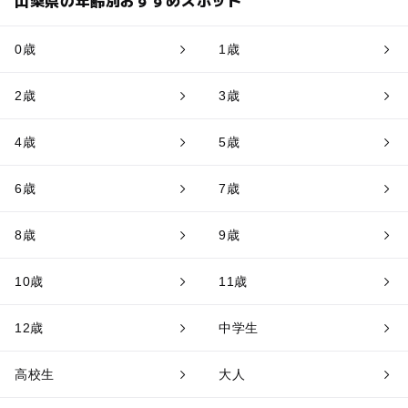
山梨県の年齢別おすすめスポット
0歳
1歳
2歳
3歳
4歳
5歳
6歳
7歳
8歳
9歳
10歳
11歳
12歳
中学生
高校生
大人