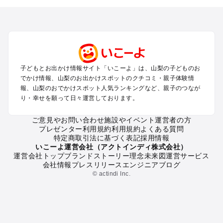
を探す
町田・相模原・愛川・上野原のプールお出かけ
富士五湖周辺・富士吉田のプールお出かけ
八ヶ岳・清里・小淵沢・甲斐大泉のプールお出かけ
甲府・昇仙峡・湯村のプールお出かけ
石和・勝沼・塩山のプールお出かけ
子どもとお出かけ情報サイト「いこーよ」は、山梨の子どものお
大月・都留・道志渓谷のプールお出かけ
でかけ情報、山梨のお出かけスポットのクチコミ・親子体験情
山中湖・忍野のプールお出かけ
報、山梨のおでかけスポット人気ランキングなど、親子のつなが
南アルプスのプールお出かけ
り・幸せを願って日々運営しております。
身延・下部・早川のプールお出かけ
ご意見やお問い合わせ
施設やイベント運営者の方
プレゼンター利用規約
利用規約
よくある質問
山梨の定番お出かけスポット
特定商取引法に基づく表記
採用情報
山梨の遊園地
いこーよ運営会社（アクトインディ株式会社）
運営会社トップ
ブランドストーリー
理念
未来図
運営サービス
山梨の動物園
会社情報
プレスリリース
エンジニアブログ
山梨のバーベキュー
© actindi Inc.
山梨の釣り
山梨の牧場
山梨のプール
山梨のアスレチック