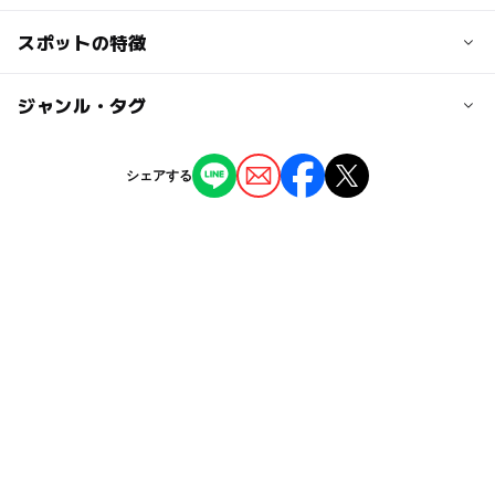
メニューによって異なります。
交通アクセス
スポットの特徴
JR沼ノ端駅から徒歩で約10分
◯
ー
駐車場あり
ジャンル・タグ
駅から近い
近くの駅
沼ノ端駅
ー
ー
授乳室あり
託児所
ジャンル
シェアする
レストラン・カフェ
◯
ー
雨でもOK
ベビーカーOK
駐車可能台数
12台
タグ
ー
◯
食事持込OK
レストラン
駐車場料金
子どもOK
雨でも楽しめる
雨でも遊べる
ー
ー
売店
オムツ交換台
無料
駐車場あり
駐車場無料
室内
雨の日でもOK
雨でもOK
家族連れにおすすめ
雨の日おでかけ
料理