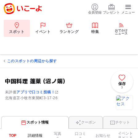
会員登録
プレゼント
メニュー
おでかけ
スポット
イベント
ランキング
特集
ニュース
このスポットの周辺から探す
中国料理 蓬莱 (沼ノ端)
保存
3
未評価
アプリで口コミ投稿！
北海道苫小牧市東開町3-17-26
スポット情報
クーポン
チケット
イベント
写真
口コミ
TOP
詳細情報
お知らせ
見どころ