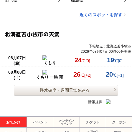
山形県
福島県
近くのスポットを探す
北海道苫小牧市の天気
予報地点：北海道苫小牧市
2026年08月07日 00時00分発表
08月07日
24
19
℃
[0]
℃
[0]
くもり
(金)
08月08日
26
20
℃
[+2]
℃
[+1]
くもり 一時 雨
(土)
降水確率・週間天気をみる
情報提供：
オンライン
おでかけ
イベント
チケット
クーポン
イベント
おでかけ