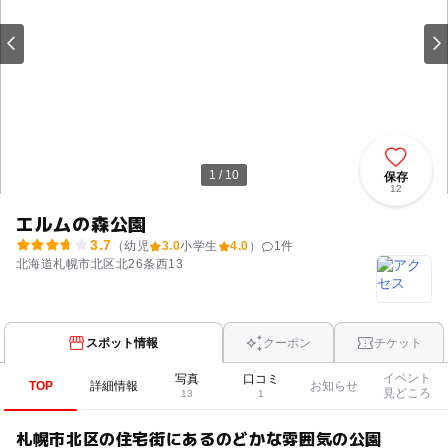
1 / 10
保存
12
エルムの森公園
3.7
（幼児
3.0
小学生
4.0
）
1
件
北海道札幌市北区北26条西13
スポット情報
クーポン
チケット
イベント
写真
口コミ
TOP
詳細情報
お知らせ
見どころ
13
1
札幌市北区の住宅街にあるのどかな雰囲気の公園