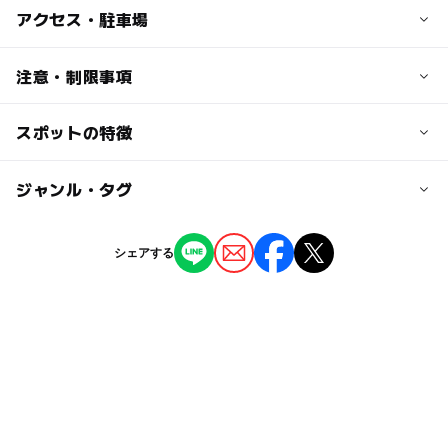
子供の料金
アクセス・駐車場
無料
交通アクセス
注意・制限事項
大人の料金
地下鉄「北24条駅」から新琴似２条線[北73]乗車、「北29
無料
西9」下車し徒歩10分
スポットの特徴
施設及び設備
・ブランコ
近くの駅
・砂場
ー
ー
駐車場あり
ジャンル・タグ
駅から近い
・コンビネーション遊具
新川駅
・遊水路
ー
ー
授乳室あり
託児所
ジャンル
・池
シェアする
八軒駅
・エントランス広場
スポーツ施設
公園・総合公園
ー
◯
雨でもOK
ベビーカーOK
・芝生広場
北２４条駅
・札幌エルムの森児童会館
タグ
◯
ー
食事持込OK
レストラン
駐車可能台数
自然体験
GW(ゴールデンウィーク)2016
砂いじり
ー
ー
売店
オムツ交換台
0台
子どもゴルフ
秋のお出かけ2026
ジュニアゴルフ
冬休み2025-2026
Golf
春休み2027
キッズゴルフ