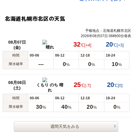
北海道札幌市北区の天気
予報地点：北海道札幌市北区
2026年08月07日 06時00分発表
08月07日
32
20
℃
[+4]
℃
[+3]
晴れ
(金)
時間
00-06
06-12
12-18
18-24
---
0
0
10
降水確率
%
%
%
08月08日
25
20
くもり のち 晴
℃
[-7]
℃
[0]
(土)
れ
時間
00-06
06-12
12-18
18-24
30
40
20
0
降水確率
%
%
%
%
週間天気をみる