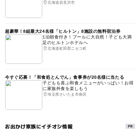
北海道岩見沢市
子連れokゴルフ
食事持込OK
超豪華！8組最大24名様「ヒルトン」8施設の無料宿泊券
1泊朝食付き！プールに大自然！子ども大満
足のヒルトンホテルへ
北海道虻田郡ニセコ町
今すぐ応募！「和食処とんでん」食事券が20名様に当たる
子どもも喜ぶ和食メニューがいっぱい！お得
に家族外食を楽しもう
埼玉県さいたま市南区
お出かけ家族にイチオシ情報